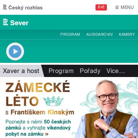
Přejít k hlavnímu obsahu
MENU
ŽIVĚ
PROGRAM
AUDIOARCHIV
KAMERY
Xaver a host
Program
Pořady
Více
…