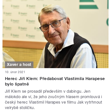
Xaver a host
10. únor 2021
Herec Jiří Klem: Předabovat Vlastimila Harapese
bylo špatně
Jiří Klem se prosadil především v dabingu. Jen
málokdo ale ví, že jeho zvučným hlasem promlouvá i
český herec Vlastimil Harapes ve filmu Jak vytrhnout
velrybě stoličku.