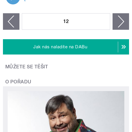
STRÁNKY
12
n
zí
Jak nás naladíte na DABu
MŮŽETE SE TĚŠIT
O POŘADU