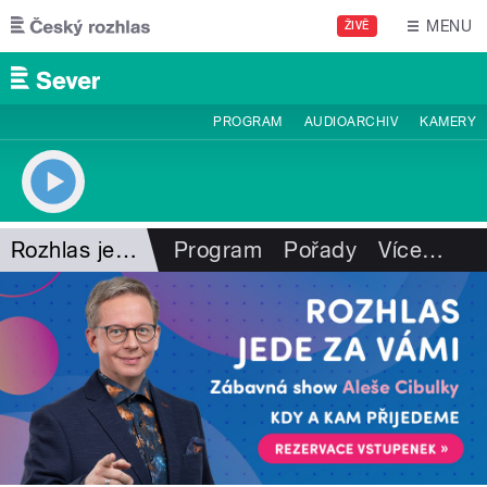
Přejít k hlavnímu obsahu
MENU
ŽIVĚ
PROGRAM
AUDIOARCHIV
KAMERY
Rozhlas jede za vámi
Program
Pořady
Více
…