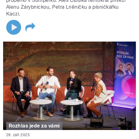
proběhlo v Šumperku. Aleš Cibulka tentokrát přivezl
Alenu Zárybnickou, Petra Lněničku a písničkářku
Kaczi.
Rozhlas jede za vámi
29. září 2025