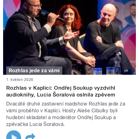
Rozhlas jede za vámi
1. květen 2026
Rozhlas v Kaplici: Ondřej Soukup vyzdvihl
audioknihy, Lucia Šoralová oslnila zpěvem
Dvacáté druhé zastavení roadshow Rozhlas jede za
vámi proběhlo v Kaplici. Hosty Aleše Cibulky byli
hudební skladatel a moderátor Ondřej Soukup a
zpěvačka Lucia Šoralová.