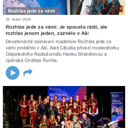
Rozhlas jede za vámi
30. leden 2026
Rozhlas jede za vámi: Je spousta rádií, ale
rozhlas jenom jeden, zaznělo v Aši
Devatenácté zastavení roadshow Rozhlas jede za
vámi proběhlo v Aši. Aleš Cibulka přivezl moderátorku
Odpoledního Radiožurnálu Hanku Shánělovou a
zpěváka Ondřeje Rumla.