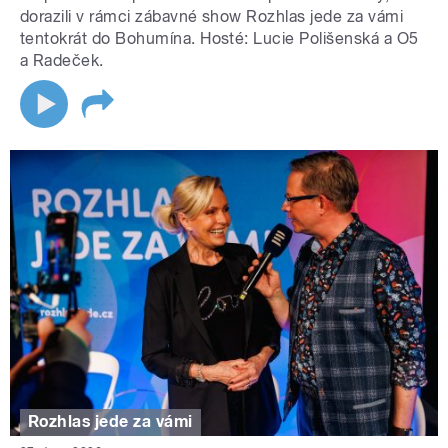
dorazili v rámci zábavné show Rozhlas jede za vámi
tentokrát do Bohumína. Hosté: Lucie Polišenská a O5
a Radeček.
Rozhlas jede za vámi