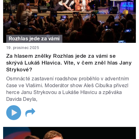
Rozhlas jede za vámi
19. prosinec 2025
Za hlasem znělky Rozhlas jede za vámi se
skrývá Lukáš Hlavica. Víte, v čem zněl hlas Jany
Strykové?
Osmnácté zastavení roadshow proběhlo v adventním
čase ve Vlašimi. Moderátor show Aleš Cibulka přivezl
herce Janu Strykovou a Lukáše Hlavicu a zpěváka
Davida Deyla,