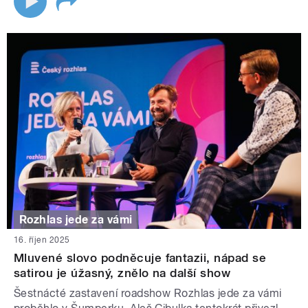
Rozhlas jede za vámi
16. říjen 2025
Mluvené slovo podněcuje fantazii, nápad se
satirou je úžasný, znělo na další show
Šestnácté zastavení roadshow Rozhlas jede za vámi