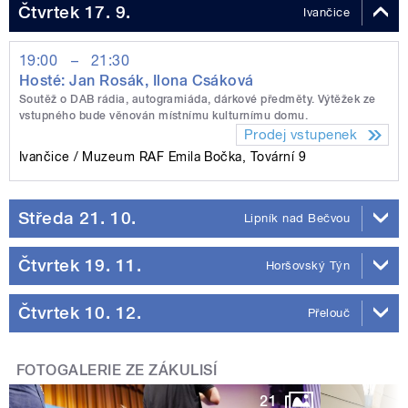
Čtvrtek 17. 9.
Ivančice
19:00
–
21:30
Hosté: Jan Rosák, Ilona Csáková
Soutěž o DAB rádia, autogramiáda, dárkové předměty. Výtěžek ze
vstupného bude věnován místnímu kulturnímu domu.
Prodej vstupenek
Ivančice
Muzeum RAF Emila Bočka, Tovární 9
Středa 21. 10.
Lipník nad Bečvou
Čtvrtek 19. 11.
Horšovský Týn
Čtvrtek 10. 12.
Přelouč
FOTOGALERIE ZE ZÁKULISÍ
21