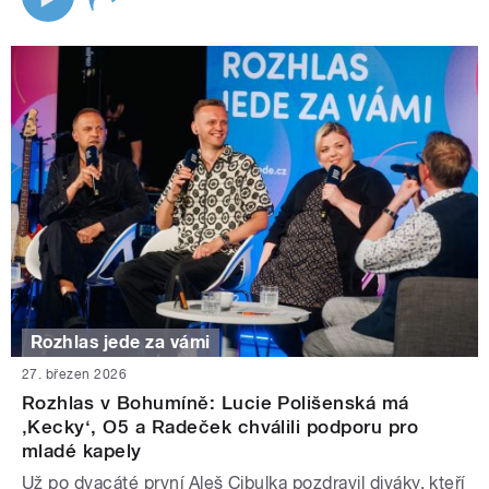
Rozhlas jede za vámi
27. březen 2026
Rozhlas v Bohumíně: Lucie Polišenská má
‚Kecky‘, O5 a Radeček chválili podporu pro
mladé kapely
Už po dvacáté první Aleš Cibulka pozdravil diváky, kteří