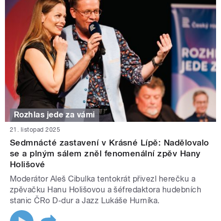
Rozhlas jede za vámi
21. listopad 2025
Sedmnácté zastavení v Krásné Lípě: Nadělovalo
se a plným sálem zněl fenomenální zpěv Hany
Holišové
Moderátor Aleš Cibulka tentokrát přivezl herečku a
zpěvačku Hanu Holišovou a šéfredaktora hudebních
stanic ČRo D-dur a Jazz Lukáše Hurníka.