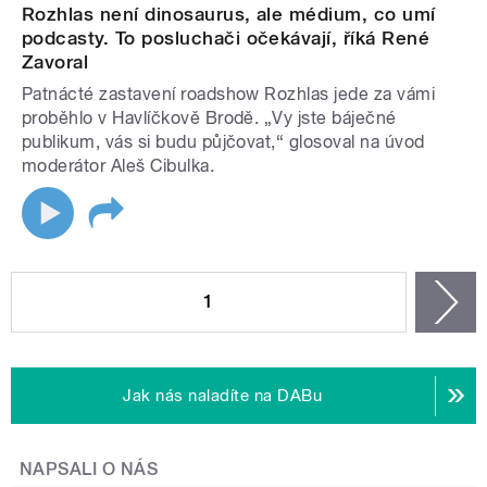
Rozhlas není dinosaurus, ale médium, co umí
podcasty. To posluchači očekávají, říká René
Zavoral
Patnácté zastavení roadshow Rozhlas jede za vámi
proběhlo v Havlíčkově Brodě. „Vy jste báječné
publikum, vás si budu půjčovat,“ glosoval na úvod
moderátor Aleš Cibulka.
STRÁNKY
1
n
Jak nás naladíte na DABu
NAPSALI O NÁS