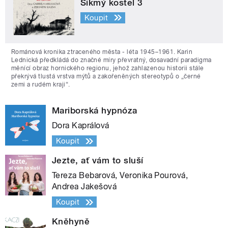
Šikmý kostel 3
Koupit
Románová kronika ztraceného města - léta 1945–1961. Karin
Lednická předkládá do značné míry převratný, dosavadní paradigma
měnící obraz hornického regionu, jehož zahlazenou historii stále
překrývá tlustá vrstva mýtů a zakořeněných stereotypů o „černé
zemi a rudém kraji“.
Mariborská hypnóza
Dora Kaprálová
Koupit
Jezte, ať vám to sluší
Tereza Bebarová, Veronika Pourová,
Andrea Jakešová
Koupit
Kněhyně