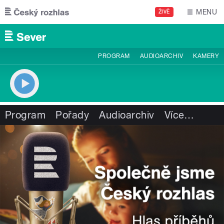
Přejít k hlavnímu obsahu
MENU
ŽIVĚ
PROGRAM
AUDIOARCHIV
KAMERY
Program
Pořady
Audioarchiv
Více
…