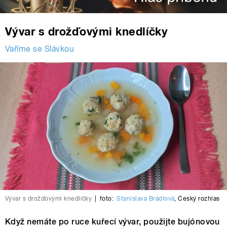
Vývar s drožďovými knedlíčky
Vaříme se Slávkou
Vývar s drožďovými knedlíčky
|
foto:
Stanislava Brádlová
,
Český rozhlas
Když nemáte po ruce kuřecí vývar, použijte bujónovou