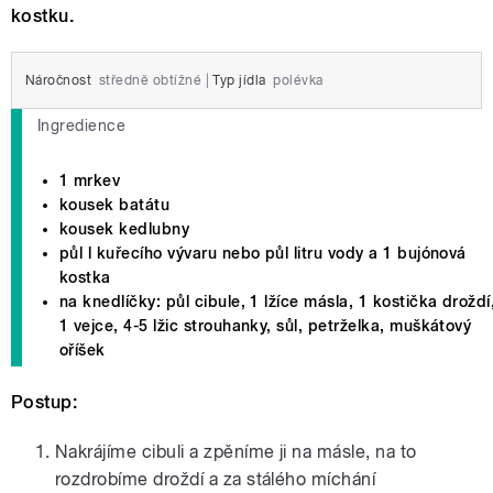
kostku.
Náročnost
středně obtížné
|
Typ jídla
polévka
Ingredience
1 mrkev
kousek batátu
kousek kedlubny
půl l kuřecího vývaru nebo půl litru vody a 1 bujónová
kostka
na knedlíčky: půl cibule, 1 lžíce másla, 1 kostička droždí
1 vejce, 4-5 lžic strouhanky, sůl, petrželka, muškátový
oříšek
Postup:
Nakrájíme cibuli a zpěníme ji na másle, na to
rozdrobíme droždí a za stálého míchání