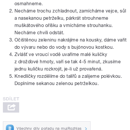
osmahneme.
Necháme trochu zchladnout, zamícháme vejce, sůl
a nasekanou petrželku, párkrát strouhneme
muškátového oříšku a vmícháme strouhanku.
Necháme chvíli odstát.
Očištěnou zeleninu nakrájíme na kousky, dáme vařit
do vývaru nebo do vody s bujónovou kostkou.
Zvlášť ve vroucí vodě uvaříme malé kuličky
z drožďové hmoty, vaří se tak 4-5 minut, zkusíme
jednu kuličku rozkrojit, je-li už provařená.
Knedlíčky rozdělíme do talířů a zalijeme polévkou.
Doplníme sekanou zelenou petrželkou.
Všechny díly pořadu na mujRozhlas