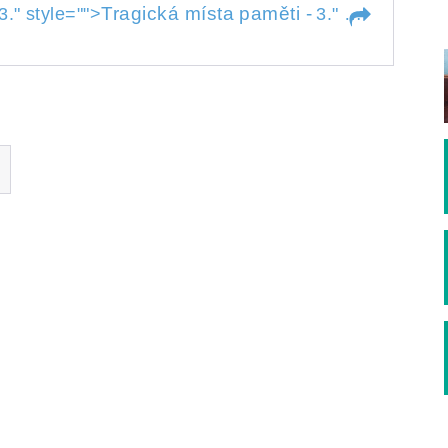
Tragická místa paměti -
3.
" style="">
3.
" style="">
Tra
 -
3.