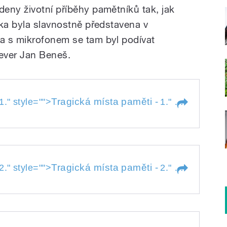
eny životní příběhy pamětníků tak, jak
žka byla slavnostně představena v
a s mikrofonem se tam byl podívat
ever Jan Beneš.
Tragická místa paměti -
1.
" style="">
1.
" style="">
Tra
 -
1.
Tragická místa paměti -
2.
" style="">
2.
" style="">
Tra
 -
2.