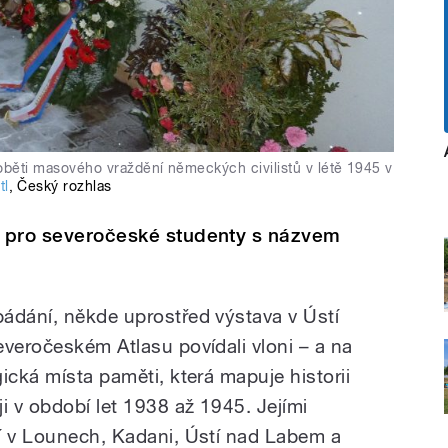
oběti masového vraždění německých civilistů v létě 1945 v
tl
,
Český rozhlas
kt pro severočeské studenty s názvem
ádání, někde uprostřed výstava v Ústí
everočeském Atlasu povídali vloni – a na
ická místa paměti, která mapuje historii
i v období let 1938 až 1945. Jejími
í v Lounech, Kadani, Ústí nad Labem a