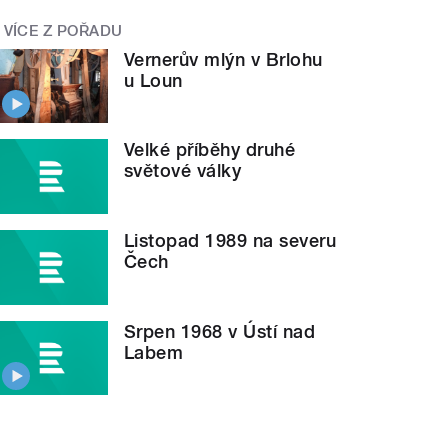
gická místa paměti -
3.
VÍCE Z POŘADU
Vernerův mlýn v Brlohu
u Loun
Velké příběhy druhé
světové války
Listopad 1989 na severu
Čech
Srpen 1968 v Ústí nad
Labem