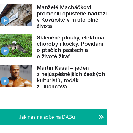
Manželé Macháčkovi
proměnili opuštěné nádraží
v Kovářské v místo plné
života
Skleněné plochy, elektřina,
choroby i kočky. Povídání
o ptačích pastech a
o životě žiraf
gická místa paměti -
1.
Martin Kasal – jeden
z nejúspěšnějších českých
kulturistů, rodák
z Duchcova
gická místa paměti -
2.
Jak nás naladíte na DABu