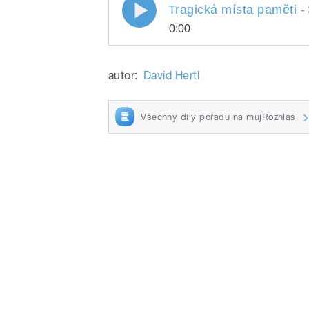
Tragická místa paměti -
/
0:00
Tragická místa paměti
Play
autor:
David Hertl
/
Všechny díly pořadu na mujRozhlas
pause
/
pause