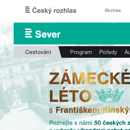
Přejít k hlavnímu obsahu
iRozhlas
Cestování
Program
Pořady
Au