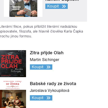
Koupit
Literární fikce, pokus přiblížit literární nadsázkou
spisovatele, filozofa, ale hlavně člověka Karla Čapka
trochu jinou formou.
Zítra přijde Olah
Martin Sichinger
Koupit
Babské rady ze života
Jaroslava Vykoupilová
Koupit