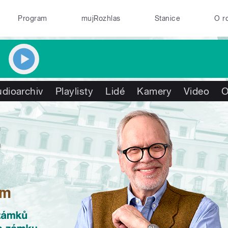
Program
mujRozhlas
Stanice
O r
dioarchiv
Playlisty
Lidé
Kamery
Video
O