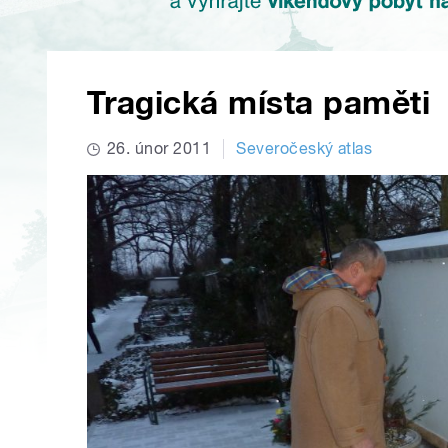
Tragická místa paměti
26. únor 2011
Severočeský atlas