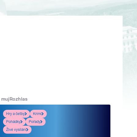
mujRozhlas
Hry a četby
Krimi
Pohádky
Pořady
Živé vysílání