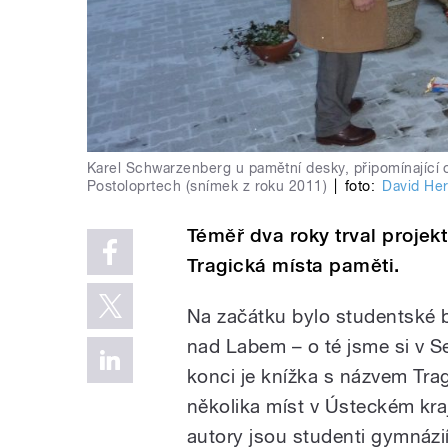
Karel Schwarzenberg u pamětní desky, připomínající 
Postoloprtech (snímek z roku 2011)
|
foto:
David Her
Téměř dva roky trval proje
Tragická místa paměti.
Na začátku bylo studentské b
nad Labem – o té jsme si v S
konci je knížka s názvem Trag
několika míst v Ústeckém kraj
autory jsou studenti gymnázi