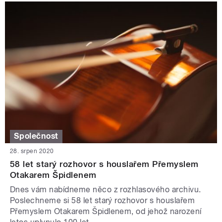
Společnost
28. srpen 2020
58 let starý rozhovor s houslařem Přemyslem
Otakarem Špidlenem
Dnes vám nabídneme něco z rozhlasového archivu.
Poslechneme si 58 let starý rozhovor s houslařem
Přemyslem Otakarem Špidlenem, od jehož narození