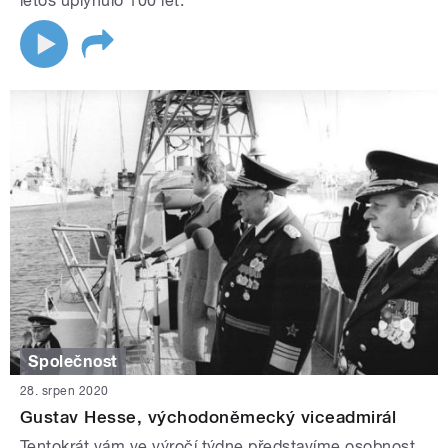
letos uplynulo 100 let.
Společnost
28. srpen 2020
Gustav Hesse, východoněmecký viceadmirál
Tentokrát vám ve výročí týdne představíme osobnost