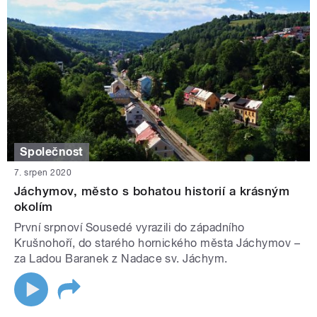
Společnost
7. srpen 2020
Jáchymov, město s bohatou historií a krásným
okolím
První srpnoví Sousedé vyrazili do západního
Krušnohoří, do starého hornického města Jáchymov –
za Ladou Baranek z Nadace sv. Jáchym.