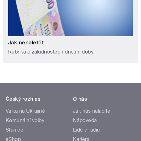
Jak nenaletět
Rubrika o záludnostech dnešní doby.
Český rozhlas
O nás
Válka na Ukrajině
Jak nás naladíte
Komunální volby
Nápověda
Stanice
Lidé v rádiu
eShop
Kariéra