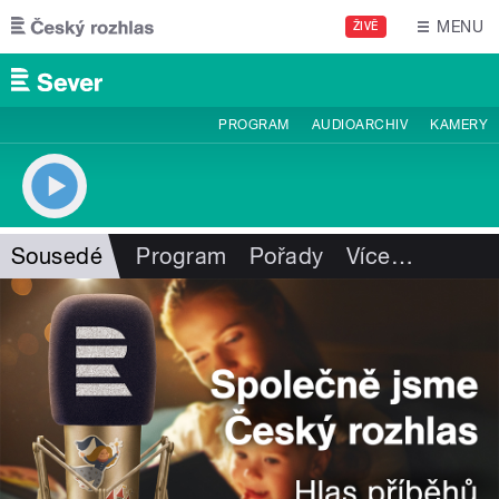
Přejít k hlavnímu obsahu
MENU
ŽIVĚ
PROGRAM
AUDIOARCHIV
KAMERY
Sousedé
Program
Pořady
Více
…