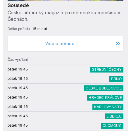
Sousedé
Česko-německý magazín pro německou menšinu v
Čechách.
Délka pořadu:
15 minut
Více o pořadu
Čas vysílání
pátek 19:45
STŘEDNÍ ČECHY
pátek 19:45
BRNO
pátek 19:45
ČESKÉ BUDĚJOVICE
pátek 19:45
HRADEC KRÁLOVÉ
pátek 19:45
KARLOVY VARY
pátek 19:45
LIBEREC
pátek 19:45
OLOMOUC