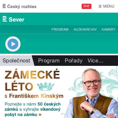
Přejít k hlavnímu obsahu
MENU
ŽIVĚ
PROGRAM
AUDIOARCHIV
KAMERY
Společnost
Program
Pořady
Více
…