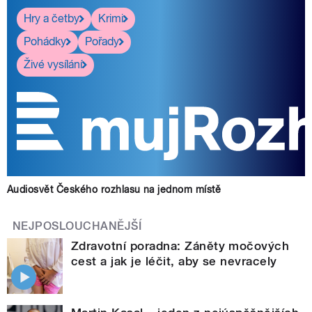
Hry a četby
Krimi
Pohádky
Pořady
Živé vysílání
Audiosvět Českého rozhlasu na jednom místě
NEJPOSLOUCHANĚJŠÍ
Zdravotní poradna: Záněty močových
cest a jak je léčit, aby se nevracely