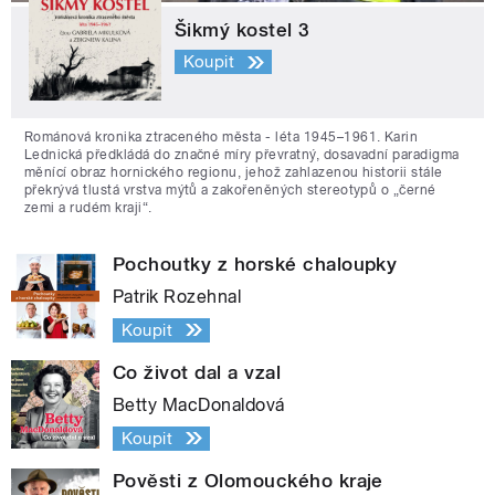
Šikmý kostel 3
Koupit
Románová kronika ztraceného města - léta 1945–1961. Karin
Lednická předkládá do značné míry převratný, dosavadní paradigma
měnící obraz hornického regionu, jehož zahlazenou historii stále
překrývá tlustá vrstva mýtů a zakořeněných stereotypů o „černé
zemi a rudém kraji“.
Pochoutky z horské chaloupky
Patrik Rozehnal
Koupit
Co život dal a vzal
Betty MacDonaldová
Koupit
Pověsti z Olomouckého kraje