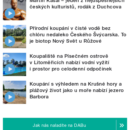
Martin Kasal – jeden z nejúspěšnějších
českých kulturistů, rodák z Duchcova
Přírodní koupání v čisté vodě bez
chlóru nedaleko Českého Švýcarska. To
je biotop Nový Svět u Růžové
Koupaliště na Písečném ostrově
v Litoměřicích nabízí vodní vyžití
i prostor pro celodenní odpočinek
Koupání s výhledem na Krušné hory a
plážový život jako u moře nabízí jezero
Barbora
Jak nás naladíte na DABu