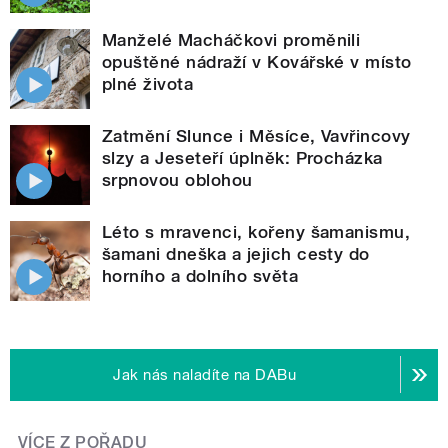
Manželé Macháčkovi proměnili
opuštěné nádraží v Kovářské v místo
plné života
Zatmění Slunce i Měsíce, Vavřincovy
slzy a Jeseteří úplněk: Procházka
srpnovou oblohou
Léto s mravenci, kořeny šamanismu,
šamani dneška a jejich cesty do
horního a dolního světa
Jak nás naladíte na DABu
VÍCE Z POŘADU