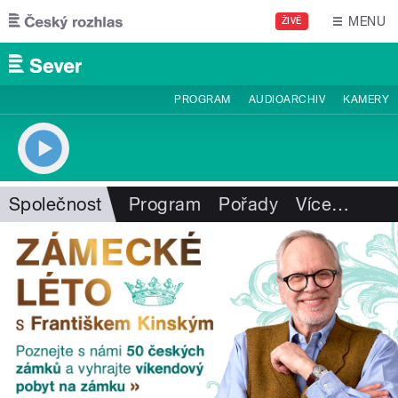
Přejít k hlavnímu obsahu
MENU
ŽIVĚ
PROGRAM
AUDIOARCHIV
KAMERY
Společnost
Program
Pořady
Více
…