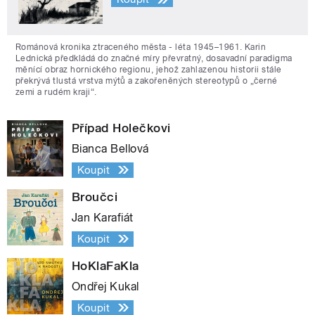
Románová kronika ztraceného města - léta 1945–1961. Karin
Lednická předkládá do značné míry převratný, dosavadní paradigma
měnící obraz hornického regionu, jehož zahlazenou historii stále
překrývá tlustá vrstva mýtů a zakořeněných stereotypů o „černé
zemi a rudém kraji“.
Případ Holečkovi
Bianca Bellová
Koupit
Broučci
Jan Karafiát
Koupit
HoKlaFaKla
Ondřej Kukal
Koupit