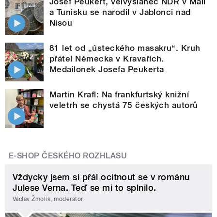
Josef Peukert, velvyslanec NDR v Mali
a Tunisku se narodil v Jablonci nad
Nisou
81 let od „ústeckého masakru“. Kruh
přátel Německa v Kravařích.
Medailonek Josefa Peukerta
Martin Krafl: Na frankfurtský knižní
veletrh se chystá 75 českých autorů
E-SHOP ČESKÉHO ROZHLASU
Vždycky jsem si přál ocitnout se v románu
Julese Verna. Teď se mi to splnilo.
Václav Žmolík, moderátor