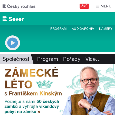
Přejít k hlavnímu obsahu
MENU
ŽIVĚ
PROGRAM
AUDIOARCHIV
KAMERY
Společnost
Program
Pořady
Více
…