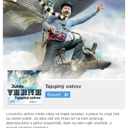
Tajuplný ostrov
Koupit
Lincolnův ostrov nikdo nikdy na mapě nenašel, a přece ho znají lidé
na celém světě. Už déle než sto třicet let na něm prožívají
dobrodružství s pěticí trosečníků, kteří na něm našli útočiště, a
hlavně nejedno tajemství.