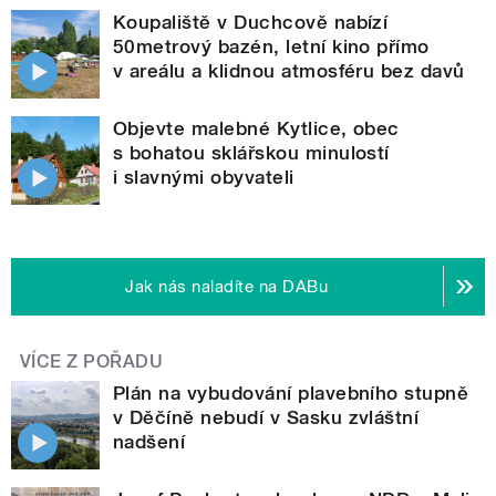
Koupaliště v Duchcově nabízí
50metrový bazén, letní kino přímo
v areálu a klidnou atmosféru bez davů
Objevte malebné Kytlice, obec
s bohatou sklářskou minulostí
i slavnými obyvateli
Jak nás naladíte na DABu
VÍCE Z POŘADU
Plán na vybudování plavebního stupně
v Děčíně nebudí v Sasku zvláštní
nadšení