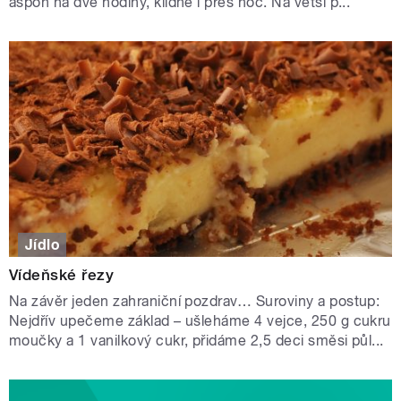
aspoň na dvě hodiny, klidně i přes noc. Na větší p...
Jídlo
Vídeňské řezy
Na závěr jeden zahraniční pozdrav… Suroviny a postup:
Nejdřív upečeme základ – ušleháme 4 vejce, 250 g cukru
moučky a 1 vanilkový cukr, přidáme 2,5 deci směsi půl...