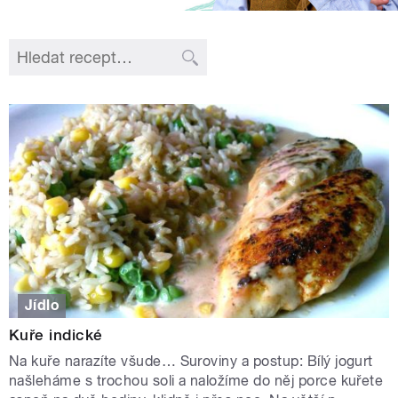
Jídlo
Kuře indické
Na kuře narazíte všude… Suroviny a postup: Bílý jogurt
našleháme s trochou soli a naložíme do něj porce kuřete