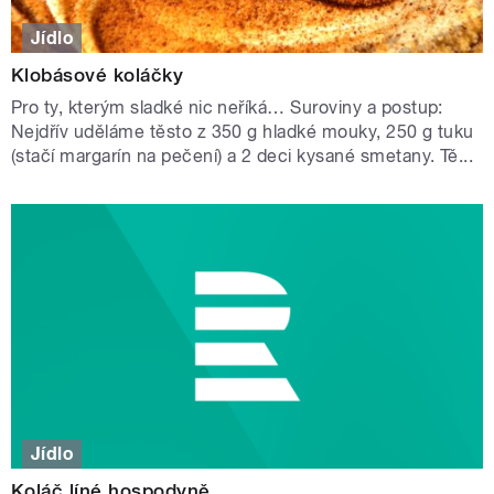
Jídlo
Klobásové koláčky
Pro ty, kterým sladké nic neříká… Suroviny a postup:
Nejdřív uděláme těsto z 350 g hladké mouky, 250 g tuku
(stačí margarín na pečení) a 2 deci kysané smetany. Tě...
Jídlo
Koláč líné hospodyně