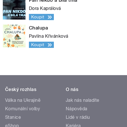
Pan Nikdo a bílá tma
Dora Kaprálová
Koupit
Chalupa
Pavlína Křivánková
Koupit
Český rozhlas
O nás
Válka na Ukrajině
Jak nás naladíte
Komunální volby
Nápověda
Stanice
Lidé v rádiu
eShop
Kariéra