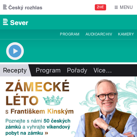
Přejít k hlavnímu obsahu
MENU
ŽIVĚ
PROGRAM
AUDIOARCHIV
KAMERY
Recepty
Program
Pořady
Více
…