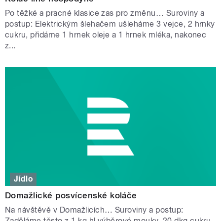
Po těžké a pracné klasice zas pro změnu… Suroviny a
postup: Elektrickým šlehačem ušleháme 3 vejce, 2 hrnky
cukru, přidáme 1 hrnek oleje a 1 hrnek mléka, nakonec
z...
Jídlo
Domažlické posvícenské koláče
Na návštěvě v Domažlicích… Suroviny a postup:
Zaděláme těsto z 1 kg hl.výběrové mouky, 20 dkg cukru,