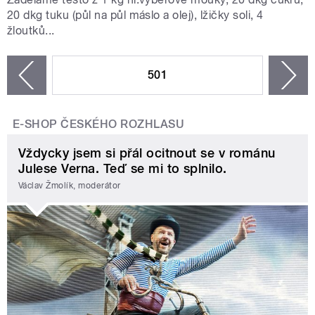
20 dkg tuku (půl na půl máslo a olej), lžičky soli, 4
žloutků...
STRÁNKY
501
n
zí
E-SHOP ČESKÉHO ROZHLASU
Vždycky jsem si přál ocitnout se v románu
Julese Verna. Teď se mi to splnilo.
Václav Žmolík, moderátor