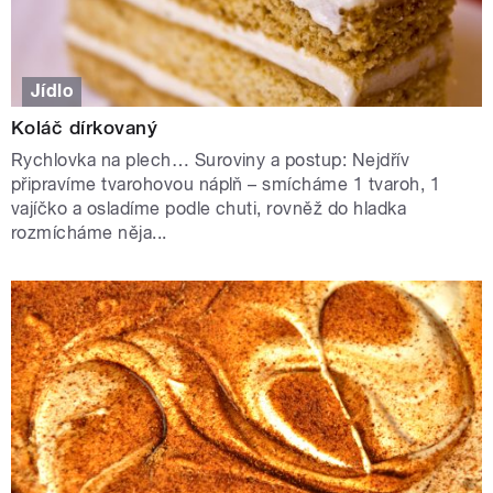
Jídlo
Koláč dírkovaný
Rychlovka na plech… Suroviny a postup: Nejdřív
připravíme tvarohovou náplň – smícháme 1 tvaroh, 1
vajíčko a osladíme podle chuti, rovněž do hladka
rozmícháme něja...