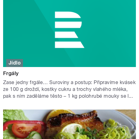
Jídlo
Frgály
Zase jedny frgále… Suroviny a postup: Připravíme kvásek
ze 100 g droždí, kostky cukru a trochy vlahého mléka,
pak s ním zaděláme těsto – 1 kg polohrubé mouky se l...