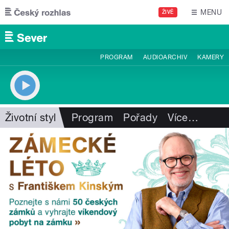
Přejít k hlavnímu obsahu
MENU
ŽIVĚ
PROGRAM
AUDIOARCHIV
KAMERY
Životní styl
Program
Pořady
Více
…