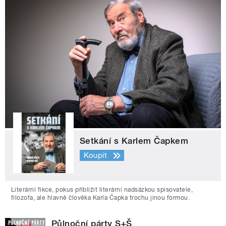
Setkání s Karlem Čapkem
Koupit
Literární fikce, pokus přiblížit literární nadsázkou spisovatele,
filozofa, ale hlavně člověka Karla Čapka trochu jinou formou.
Půlnoční párty S+Š