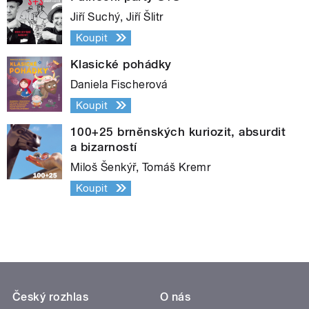
Jiří Suchý, Jiří Šlitr
Koupit
Klasické pohádky
Daniela Fischerová
Koupit
100+25 brněnských kuriozit, absurdit
a bizarností
Miloš Šenkýř, Tomáš Kremr
Koupit
Český rozhlas
O nás