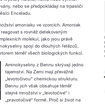
ány, nebo se předpokládají na trpasličí
ěsíci Enceladu.
nožství amoniaku ve vzorcích. Amoniak
reagovat s rovněž detekovaným
mplexních molekul, jako jsou právě
nokyseliny spojí do dlouhých řetězců,
motorem téměř všech biologických funkcí.
Aminokyseliny z Bennu skrývají jedno
tajemství. Na Zemi mají převážně
„levotočivou“ chemickou strukturu.
Bennu jich však obsahuje téměř
stejné množství v „levotočivé“ i
„pravotočivé“ formě. Proč si život na