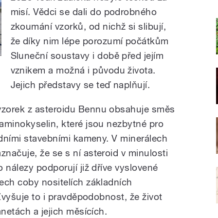
misí. Vědci se dali do podrobného
zkoumání vzorků, od nichž si slibují,
že díky nim lépe porozumí počátkům
Sluneční soustavy i době před jejím
vznikem a možná i původu života.
Jejich představy se teď naplňují.
vzorek z asteroidu Bennu obsahuje směs
aminokyselin, které jsou nezbytné pro
ladními stavebními kameny. V minerálech
načuje, že se s ní asteroid v minulosti
 nálezy podporují již dříve vyslovené
ech coby nositelích základních
 Zvyšuje to i pravděpodobnost, že život
anetách a jejich měsících.