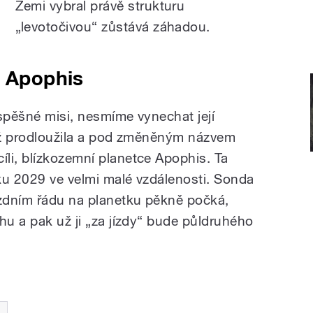
Zemi vybral právě strukturu
„levotočivou“ zůstává záhadou.
ka Apophis
úspěšné misi, nesmíme vynechat její
tiž prodloužila a pod změněným názvem
li, blízkozemní planetce Apophis. Ta
ku 2029 ve velmi malé vzdálenosti. Sonda
zdním řádu na planetku pěkně počká,
hu a pak už ji „za jízdy“ bude půldruhého