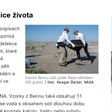
ice života
asopisech
zaznívá
 detekce
i, které
bě
 pěti
ádání a
Vzorek Bennu váží podle Nasa odhadem
í ve
250 gramů
|
foto:
Keegan Barber
,
NASA
NA. Vzorky z Bennu také obsahují 11
yž se voda s obsahem solí dlouhou dobu
krystaly kalcitu, halitu nebo sylvitu.