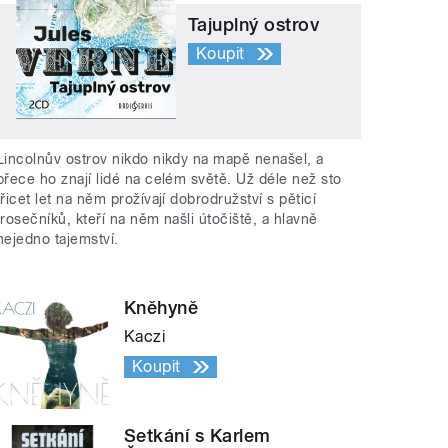
Tajuplný ostrov
Koupit
Lincolnův ostrov nikdo nikdy na mapě nenašel, a
přece ho znají lidé na celém světě. Už déle než sto
třicet let na něm prožívají dobrodružství s pěticí
trosečníků, kteří na něm našli útočiště, a hlavně
nejedno tajemství.
Kněhyně
Kaczi
Koupit
Setkání s Karlem