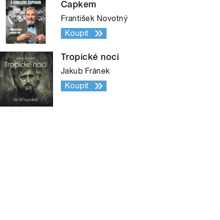
Čapkem
František Novotný
Koupit
Tropické noci
Jakub Fránek
Koupit