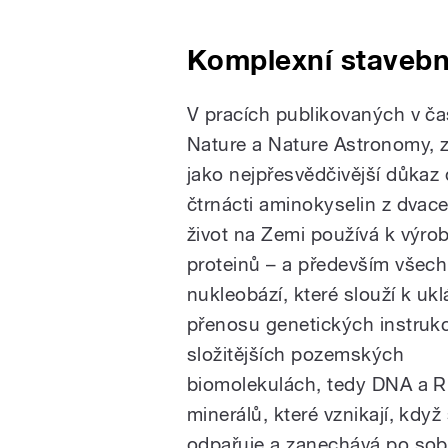
Komplexní stavebn
V pracích publikovaných v č
Nature a Nature Astronomy, 
jako nejpřesvědčivější důkaz
čtrnácti aminokyselin z dvacet
život na Zemi používá k výro
proteinů – a především všech
nukleobází, které slouží k ukl
přenosu genetických instrukc
složitějších pozemských
biomolekulách, tedy DNA a R
minerálů, které vznikají, kd
odpařuje a zanechává po sobě 