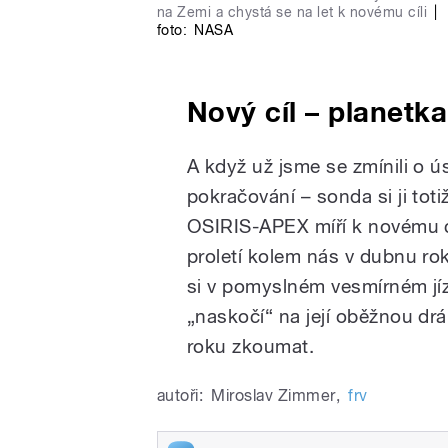
na Zemi a chystá se na let k novému cíli
|
foto:
NASA
Nový cíl – planet
A když už jsme se zmínili o 
pokračování – sonda si ji to
OSIRIS-APEX míří k novému cí
proletí kolem nás v dubnu ro
si v pomyslném vesmírném jí
„naskočí“ na její oběžnou drá
roku zkoumat.
autoři:
Miroslav Zimmer
,
frv