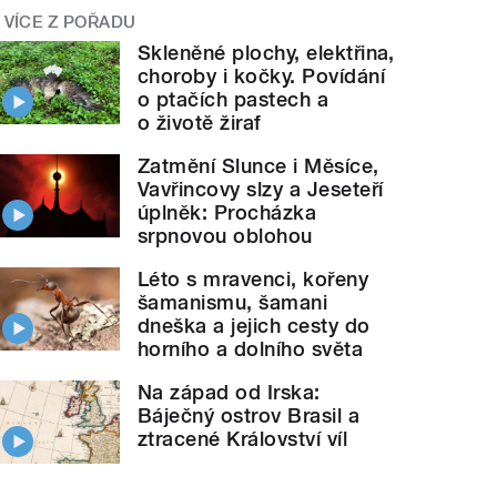
VÍCE Z POŘADU
Skleněné plochy, elektřina,
choroby i kočky. Povídání
o ptačích pastech a
o životě žiraf
Zatmění Slunce i Měsíce,
Vavřincovy slzy a Jeseteří
úplněk: Procházka
srpnovou oblohou
Léto s mravenci, kořeny
šamanismu, šamani
dneška a jejich cesty do
horního a dolního světa
Na západ od Irska:
Báječný ostrov Brasil a
ztracené Království víl