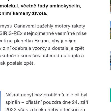
molekul, včetně řady aminokyselin,
bními kameny života.
m mysu Canaveral zažehly motory rakety
OSIRIS-REx stejnojmenné vesmírné mise
li na planetku Bennu, aby ji nejen
 z ní odebrala vzorky a dostala je zpět
skutečně kousíček asteroidu uloupla a
k poslala zpět.
Návrat nebyl bez problémů, ale cíl byl
splněn – přistání pouzdra dne 24. září
2023 však zdaleka nebylo tečkou za