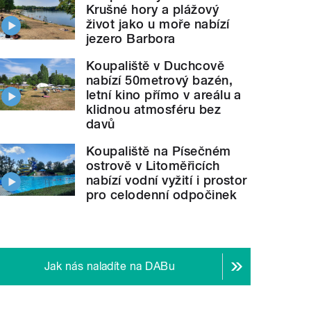
Krušné hory a plážový
život jako u moře nabízí
jezero Barbora
Koupaliště v Duchcově
nabízí 50metrový bazén,
letní kino přímo v areálu a
klidnou atmosféru bez
davů
Koupaliště na Písečném
ostrově v Litoměřicích
nabízí vodní vyžití i prostor
pro celodenní odpočinek
Jak nás naladíte na DABu