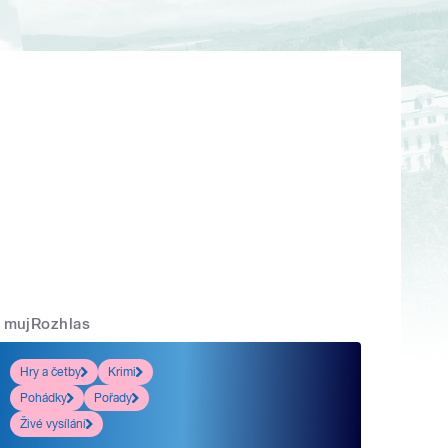
mujRozhlas
Hry a četby
Krimi
Pohádky
Pořady
Živé vysílání