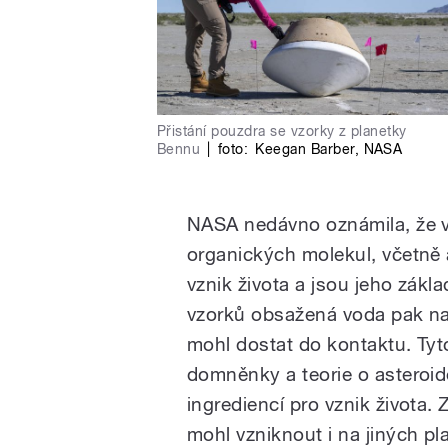
Přistání pouzdra se vzorky z planetky
Bennu
|
foto:
Keegan Barber
,
NASA
NASA nedávno oznámila, že 
organických molekul, včetně 
vznik života a jsou jeho zák
vzorků obsažená voda pak naz
mohl dostat do kontaktu. Tyto
domněnky a teorie o asteroid
ingrediencí pro vznik života.
mohl vzniknout i na jiných pl