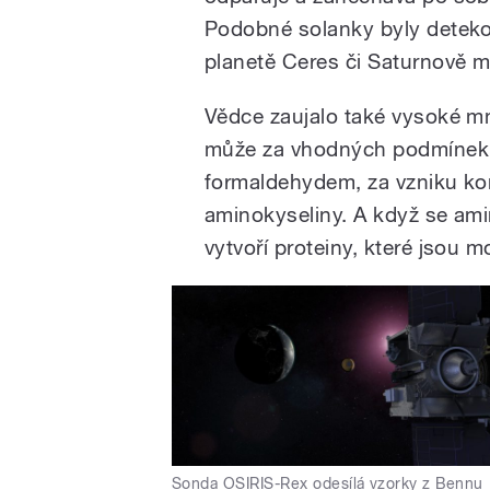
Podobné solanky byly detekov
planetě Ceres či Saturnově m
Vědce zaujalo také vysoké m
může za vhodných podmínek 
formaldehydem, za vzniku ko
aminokyseliny. A když se ami
vytvoří proteiny, které jsou 
Sonda OSIRIS-Rex odesílá vzorky z Bennu