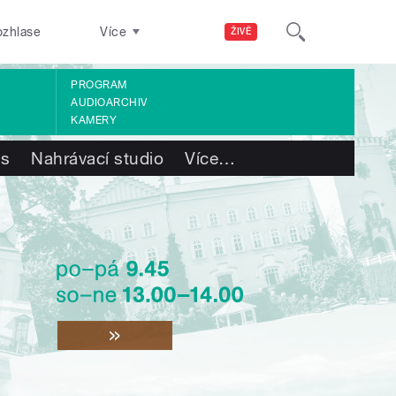
ozhlase
Více
ŽIVĚ
PROGRAM
AUDIOARCHIV
KAMERY
ás
Nahrávací studio
Více
…