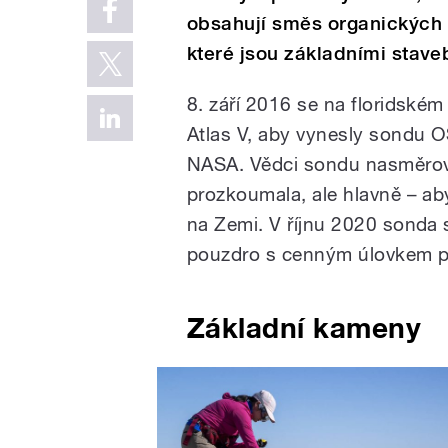
obsahují směs organických 
které jsou základními stave
8. září 2016 se na floridské
Atlas V, aby vynesly sondu 
NASA. Vědci sondu nasměrova
prozkoumala, ale hlavně – aby
na Zemi. V říjnu 2020 sonda 
pouzdro s cenným úlovkem pa
Základní kameny