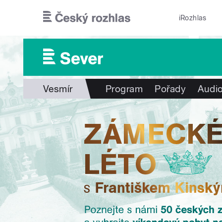
Přejít k hlavnímu obsahu
iRozhlas
Vesmír
Program
Pořady
Audio