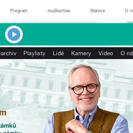
Program
mujRozhlas
Stanice
O r
archiv
Playlisty
Lidé
Kamery
Video
O n