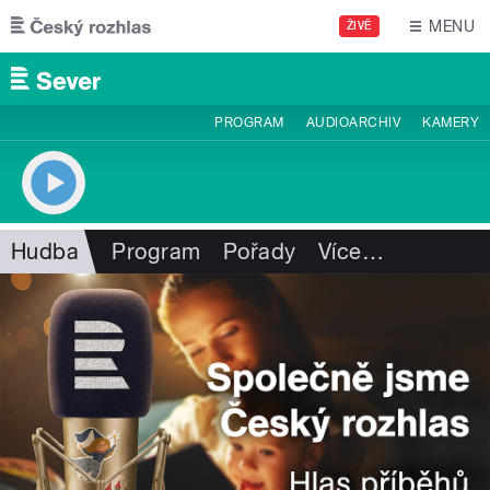
Přejít k hlavnímu obsahu
MENU
ŽIVĚ
PROGRAM
AUDIOARCHIV
KAMERY
Hudba
Program
Pořady
Více
…