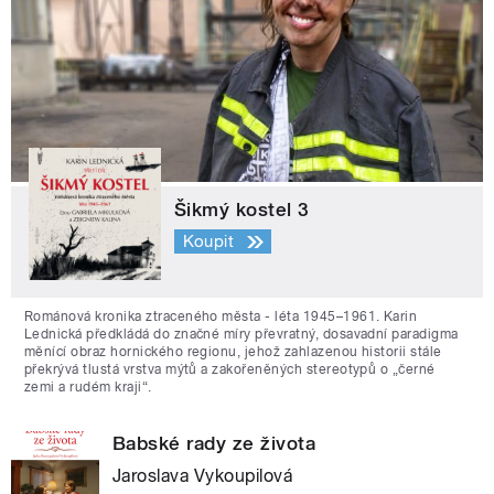
Šikmý kostel 3
Koupit
Románová kronika ztraceného města - léta 1945–1961. Karin
Lednická předkládá do značné míry převratný, dosavadní paradigma
měnící obraz hornického regionu, jehož zahlazenou historii stále
překrývá tlustá vrstva mýtů a zakořeněných stereotypů o „černé
zemi a rudém kraji“.
Babské rady ze života
Jaroslava Vykoupilová