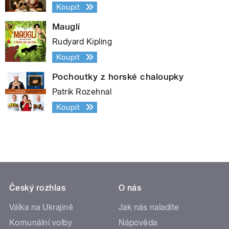
Koupit
Mauglí
Rudyard Kipling
Koupit
Pochoutky z horské chaloupky
Patrik Rozehnal
Koupit
Český rozhlas
O nás
Válka na Ukrajině
Jak nás naladíte
Komunální volby
Nápověda