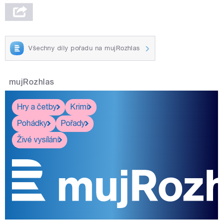
Všechny díly pořadu na mujRozhlas
mujRozhlas
Hry a četby
Krimi
Pohádky
Pořady
Živé vysílání