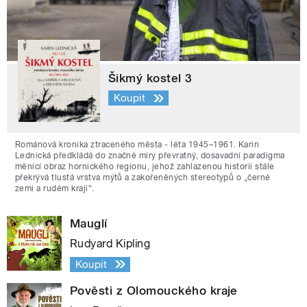
Šikmý kostel 3
Koupit
Románová kronika ztraceného města - léta 1945–1961. Karin
Lednická předkládá do značné míry převratný, dosavadní paradigma
měnící obraz hornického regionu, jehož zahlazenou historii stále
překrývá tlustá vrstva mýtů a zakořeněných stereotypů o „černé
zemi a rudém kraji“.
Mauglí
Rudyard Kipling
Koupit
Pověsti z Olomouckého kraje