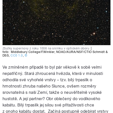
Zbytky supernovy z roku 1006 na snímku v optickém oboru
|
foto:
Middlebury College/F.Winkler
,
NOAO/AURA/NSF/CTIO Schmidt &
DSS
,
CC0 1.0
,
©
Ve zmíněném případě to byl pár věkově k sobě velmi
nepatřičný. Stará zhroucená hvězda, která v minulosti
odhodila své vyhořelé vrstvy – tzv. bílý trpaslík o
hmotnosti zhruba našeho Slunce, ovšem rozměry
srovnatelná s naší Zemí, takže o neuvěřitelně vysoké
hustotě. A její partner? Obr oblečený do vodíkového
kabátu. Bílý trpaslík jej silou své přitažlivosti chce
z onoho kabátu dostat. Začíná postupně odebírat vrstvy