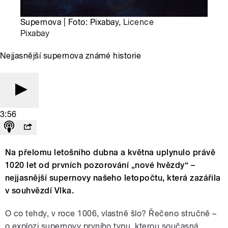
Supernova | Foto: Pixabay,
Licence
Pixabay
Nejjasnější supernova známé historie
3:56
Na přelomu letošního dubna a května uplynulo právě
1020 let od prvních pozorování „nové hvězdy“ –
nejjasnější supernovy našeho letopočtu, která zazářila
v souhvězdí Vlka.
O co tehdy, v roce 1006, vlastně šlo? Řečeno stručně –
o explozi supernovy prvního typu, kterou současná