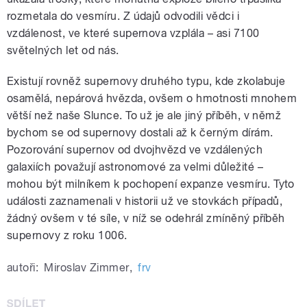
rozmetala do vesmíru. Z údajů odvodili vědci i
vzdálenost, ve které supernova vzplála – asi 7100
světelných let od nás.
Existují rovněž supernovy druhého typu, kde zkolabuje
osamělá, nepárová hvězda, ovšem o hmotnosti mnohem
větší než naše Slunce. To už je ale jiný příběh, v němž
bychom se od supernovy dostali až k černým dírám.
Pozorování supernov od dvojhvězd ve vzdálených
galaxiích považují astronomové za velmi důležité –
mohou být milníkem k pochopení expanze vesmíru. Tyto
události zaznamenali v historii už ve stovkách případů,
žádný ovšem v té síle, v níž se odehrál zmíněný příběh
supernovy z roku 1006.
autoři:
Miroslav Zimmer
,
frv