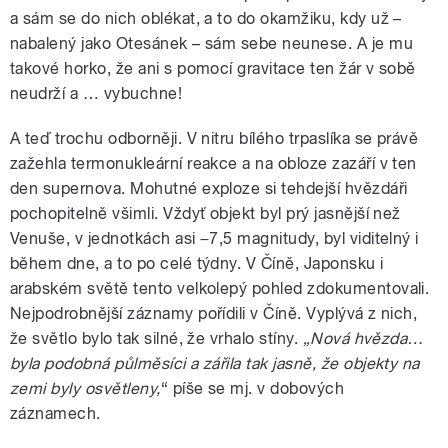
a sám se do nich oblékat, a to do okamžiku, kdy už –
nabalený jako Otesánek – sám sebe neunese. A je mu
takové horko, že ani s pomocí gravitace ten žár v sobě
neudrží a … vybuchne!
A teď trochu odborněji. V nitru bílého trpaslíka se právě
zažehla termonukleární reakce a na obloze zazáří v ten
den supernova. Mohutné exploze si tehdejší hvězdáři
pochopitelně všimli. Vždyť objekt byl prý jasnější než
Venuše, v jednotkách asi −7,5 magnitudy, byl viditelný i
během dne, a to po celé týdny. V Číně, Japonsku i
arabském světě tento velkolepý pohled zdokumentovali.
Nejpodrobnější záznamy pořídili v Číně. Vyplývá z nich,
že světlo bylo tak silné, že vrhalo stíny.
„Nová hvězda…
byla podobná půlměsíci a zářila tak jasně, že objekty na
zemi byly osvětleny,
“ píše se mj. v dobových
záznamech.