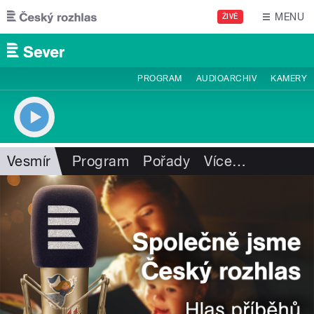
Přejít k hlavnímu obsahu
MENU
ŽIVĚ
PROGRAM
AUDIOARCHIV
KAMERY
Vesmír
Program
Pořady
Více
…