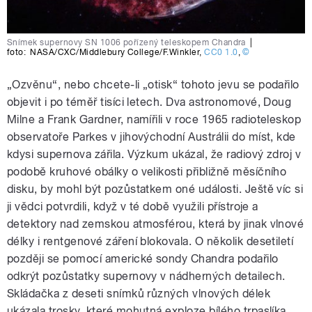
Snímek supernovy SN 1006 pořízený teleskopem Chandra
|
foto:
NASA/CXC/Middlebury College/F.Winkler
,
CC0 1.0
,
©
„Ozvěnu“, nebo chcete-li „otisk“ tohoto jevu se podařilo
objevit i po téměř tisíci letech. Dva astronomové, Doug
Milne a Frank Gardner, namířili v roce 1965 radioteleskop
observatoře Parkes v jihovýchodní Austrálii do míst, kde
kdysi supernova zářila. Výzkum ukázal, že radiový zdroj v
podobě kruhové obálky o velikosti přibližně měsíčního
disku, by mohl být pozůstatkem oné události. Ještě víc si
ji vědci potvrdili, když v té době využili přístroje a
detektory nad zemskou atmosférou, která by jinak vlnové
délky i rentgenové záření blokovala. O několik desetiletí
později se pomocí americké sondy Chandra podařilo
odkrýt pozůstatky supernovy v nádherných detailech.
Skládačka z deseti snímků různých vlnových délek
ukázala trosky, které mohutná exploze bílého trpaslíka