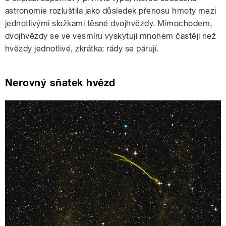
astronomie rozluštila jako důsledek přenosu hmoty mezi
jednotlivými složkami těsné dvojhvězdy. Mimochodem,
dvojhvězdy se ve vesmíru vyskytují mnohem častěji než
hvězdy jednotlivé, zkrátka: rády se párují.
Nerovný sňatek hvězd