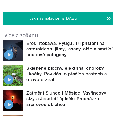
Jak nás naladíte na DABu
VÍCE Z POŘADU
Eros, Itokawa, Ryugu. Tři přistání na
asteroidech, jilmy, jasany, olše a smrtící
houbové patogeny
Skleněné plochy, elektřina, choroby
i kočky. Povídání o ptačích pastech a
o životě žiraf
Zatmění Slunce i Měsíce, Vavřincovy
slzy a Jeseteří úplněk: Procházka
srpnovou oblohou