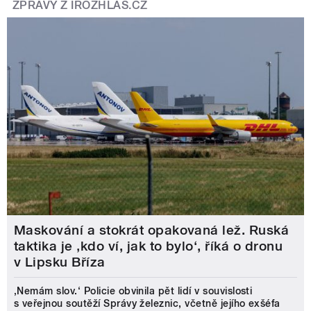
ZPRÁVY Z IROZHLAS.CZ
Maskování a stokrát opakovaná lež. Ruská
taktika je ‚kdo ví, jak to bylo‘, říká o dronu
v Lipsku Bříza
‚Nemám slov.‘ Policie obvinila pět lidí v souvislosti
s veřejnou soutěží Správy železnic, včetně jejího exšéfa