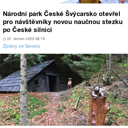
Národní park České Švýcarsko otevřel
pro návštěvníky novou naučnou stezku
po České silnici
22. červen 2020 08:19
Zprávy ze Severu