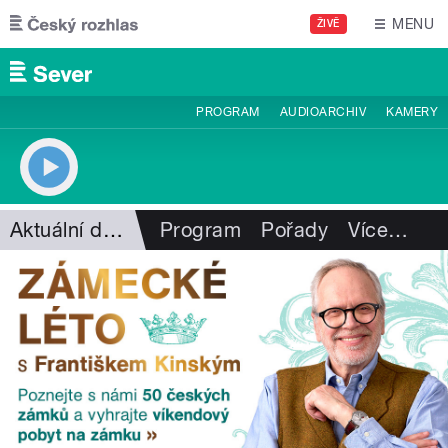
Přejít k hlavnímu obsahu
MENU
ŽIVĚ
PROGRAM
AUDIOARCHIV
KAMERY
Aktuální dění
Program
Pořady
Více
…