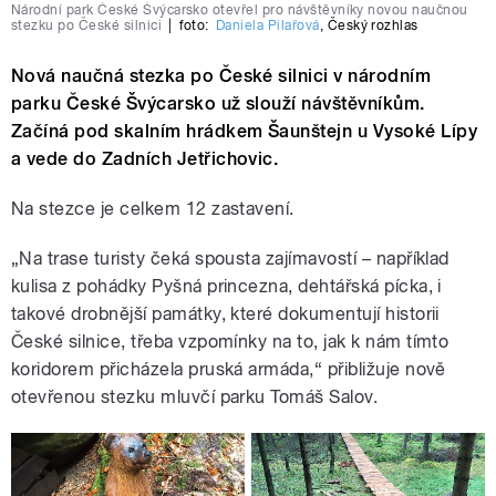
Národní park České Švýcarsko otevřel pro návštěvníky novou naučnou
stezku po České silnici
|
foto:
Daniela Pilařová
,
Český rozhlas
Nová naučná stezka po České silnici v národním
parku České Švýcarsko už slouží návštěvníkům.
Začíná pod skalním hrádkem Šaunštejn u Vysoké Lípy
a vede do Zadních Jetřichovic.
Na stezce je celkem 12 zastavení.
„Na trase turisty čeká spousta zajímavostí – například
kulisa z pohádky Pyšná princezna, dehtářská pícka, i
takové drobnější památky, které dokumentují historii
České silnice, třeba vzpomínky na to, jak k nám tímto
koridorem přicházela pruská armáda,“ přibližuje nově
otevřenou stezku mluvčí parku Tomáš Salov.