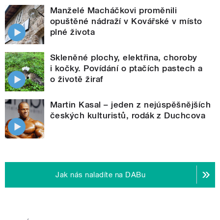
Manželé Macháčkovi proměnili
opuštěné nádraží v Kovářské v místo
plné života
Skleněné plochy, elektřina, choroby
i kočky. Povídání o ptačích pastech a
o životě žiraf
Martin Kasal – jeden z nejúspěšnějších
českých kulturistů, rodák z Duchcova
Jak nás naladíte na DABu