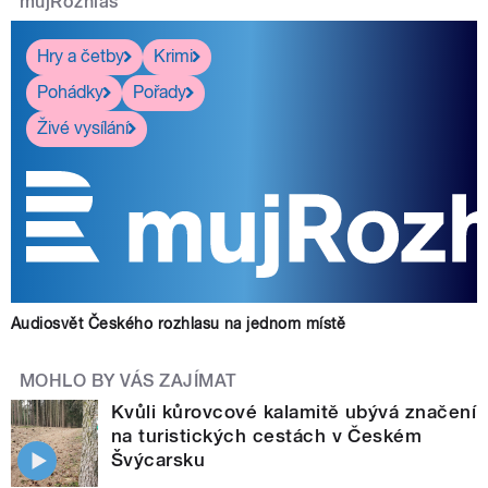
mujRozhlas
Hry a četby
Krimi
Pohádky
Pořady
Živé vysílání
Audiosvět Českého rozhlasu na jednom místě
MOHLO BY VÁS ZAJÍMAT
Kvůli kůrovcové kalamitě ubývá značení
na turistických cestách v Českém
Švýcarsku