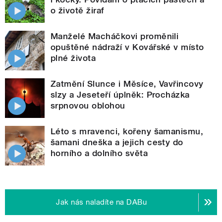
o životě žiraf
Manželé Macháčkovi proměnili
opuštěné nádraží v Kovářské v místo
plné života
Zatmění Slunce i Měsíce, Vavřincovy
slzy a Jeseteří úplněk: Procházka
srpnovou oblohou
Léto s mravenci, kořeny šamanismu,
šamani dneška a jejich cesty do
horního a dolního světa
Jak nás naladíte na DABu