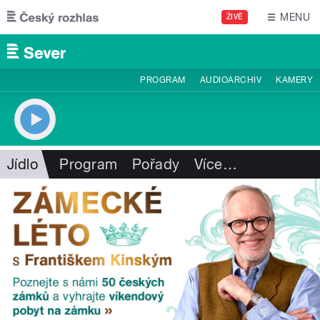
Přejít k hlavnímu obsahu
MENU
ŽIVĚ
PROGRAM
AUDIOARCHIV
KAMERY
Jídlo
Program
Pořady
Více
…