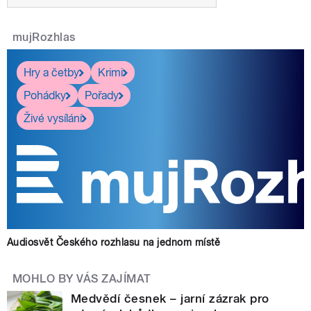
mujRozhlas
Hry a četby
Krimi
Pohádky
Pořady
Živé vysílání
Audiosvět Českého rozhlasu na jednom místě
MOHLO BY VÁS ZAJÍMAT
Medvědí česnek – jarní zázrak pro