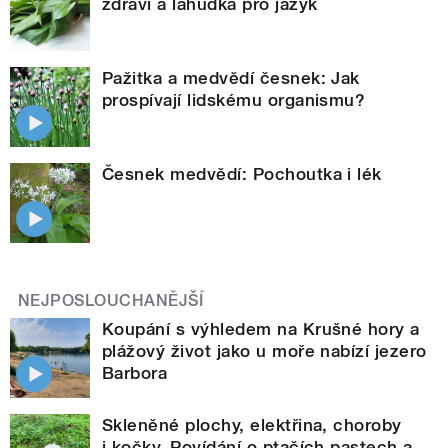
zdraví a lahůdka pro jazyk
Pažitka a medvědí česnek: Jak
prospívají lidskému organismu?
Česnek medvědí: Pochoutka i lék
NEJPOSLOUCHANĚJŠÍ
Koupání s výhledem na Krušné hory a
plážový život jako u moře nabízí jezero
Barbora
Skleněné plochy, elektřina, choroby
i kočky. Povídání o ptačích pastech a