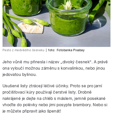
Pesto z medvědího česneku
|
foto:
Fotobanka Pixabay
Jeho vůně mu přinesla i název „divoký česnek“. A právě
ona vyloučí možnou záměnu s konvalinkou, nebo jinou
jedovatou bylinou.
Usušené listy ztrácejí léčivé účinky. Proto se pro jarní
pročišťovací kúry používají čerstvé listy. Drobně
nakrájené je dejte na chléb s máslem, jemně posekané
vhoďte do polévky nebo jimi posypte brambory. Nebo si
je můžete připravit jako špenát!