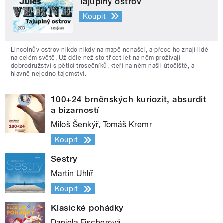
Tajuplný ostrov
Koupit
Lincolnův ostrov nikdo nikdy na mapě nenašel, a přece ho znají lidé
na celém světě. Už déle než sto třicet let na něm prožívají
dobrodružství s pěticí trosečníků, kteří na něm našli útočiště, a
hlavně nejedno tajemství.
100+24 brněnských kuriozit, absurdit
a bizarností
Miloš Šenkýř, Tomáš Kremr
Koupit
Sestry
Martin Uhlíř
Koupit
Klasické pohádky
Daniela Fischerová