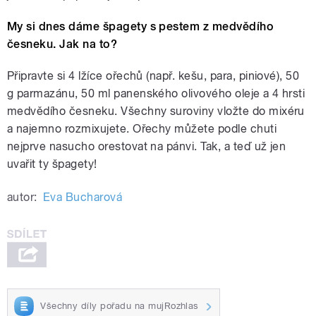
My si dnes dáme špagety s pestem z medvědího
česneku. Jak na to?
Připravte si 4 lžíce ořechů (např. kešu, para, piniové), 50
g parmazánu, 50 ml panenského olivového oleje a 4 hrsti
medvědího česneku. Všechny suroviny vložte do mixéru
a najemno rozmixujete. Ořechy můžete podle chuti
nejprve nasucho orestovat na pánvi. Tak, a teď už jen
uvařit ty špagety!
autor:
Eva Bucharová
Všechny díly pořadu na mujRozhlas