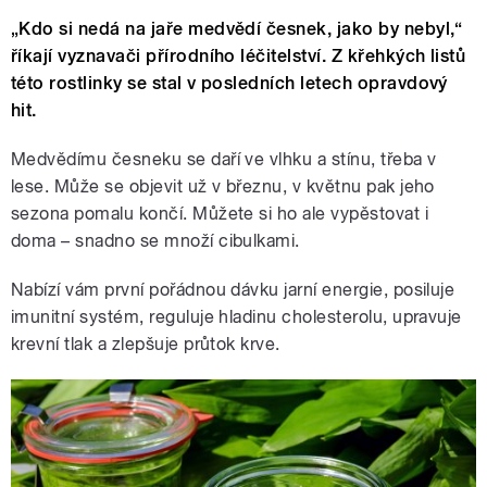
„Kdo si nedá na jaře medvědí česnek, jako by nebyl,“
říkají vyznavači přírodního léčitelství. Z křehkých listů
této rostlinky se stal v posledních letech opravdový
hit.
Medvědímu česneku se daří ve vlhku a stínu, třeba v
lese. Může se objevit už v březnu, v květnu pak jeho
sezona pomalu končí. Můžete si ho ale vypěstovat i
doma – snadno se množí cibulkami.
Nabízí vám první pořádnou dávku jarní energie, posiluje
imunitní systém, reguluje hladinu cholesterolu, upravuje
krevní tlak a zlepšuje průtok krve.