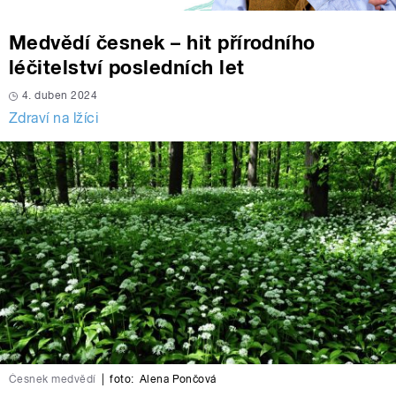
Medvědí česnek – hit přírodního
léčitelství posledních let
4. duben 2024
Zdraví na lžíci
Česnek medvědí
|
foto:
Alena Pončová