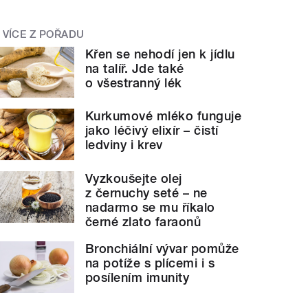
VÍCE Z POŘADU
Křen se nehodí jen k jídlu
na talíř. Jde také
o všestranný lék
Kurkumové mléko funguje
jako léčivý elixír – čistí
ledviny i krev
Vyzkoušejte olej
z černuchy seté – ne
nadarmo se mu říkalo
černé zlato faraonů
Bronchiální vývar pomůže
na potíže s plícemi i s
posílením imunity