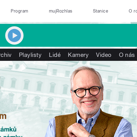
Program
mujRozhlas
Stanice
O r
rchiv
Playlisty
Lidé
Kamery
Video
O nás