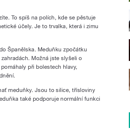
íte. To spíš na polích, kde se pěstuje
ické účely. Je to trvalka, která i zimu
zli do Španělska. Meduňku zpočátku
h zahradách. Možná jste slyšeli o
 pomáhaly při bolestech hlavy,
dnění.
nať meduňky. Jsou to silice, třísloviny
Meduňka také podporuje normální funkci