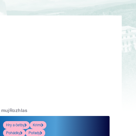
mujRozhlas
Hry a četby
Krimi
Pohádky
Pořady