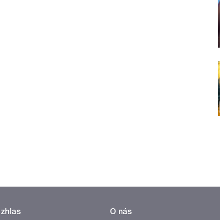
zhlas
O nás