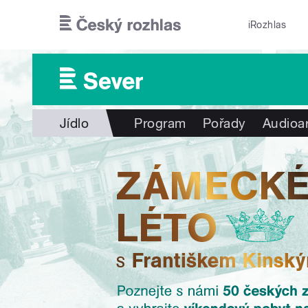
Přejít k hlavnímu obsahu
iRozhlas
Jídlo
Program
Pořady
Audioa