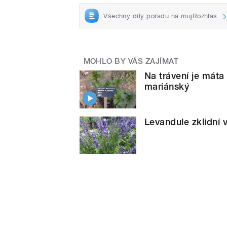
Všechny díly pořadu na mujRozhlas
MOHLO BY VÁS ZAJÍMAT
Na trávení je mát
mariánský
Levandule zklidní