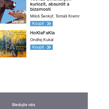
kuriozit, absurdit a
bizarností
Miloš Šenkýř, Tomáš Kremr
Koupit
HoKlaFaKla
Ondřej Kukal
Koupit
Sledujte nás