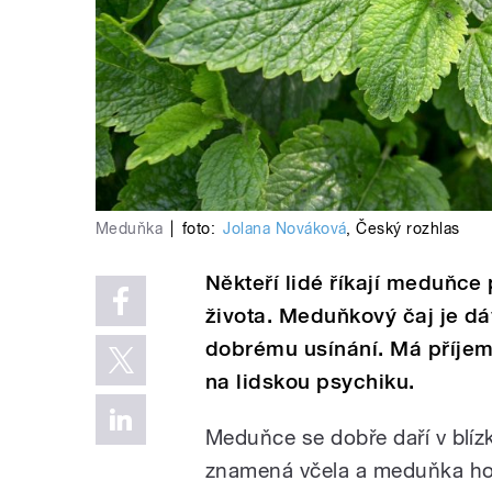
Meduňka
|
foto:
Jolana Nováková
,
Český rozhlas
Někteří lidé říkají meduňce
života. Meduňkový čaj je d
dobrému usínání. Má příjem
na lidskou psychiku.
Meduňce se dobře daří v blíz
znamená včela a meduňka ho 