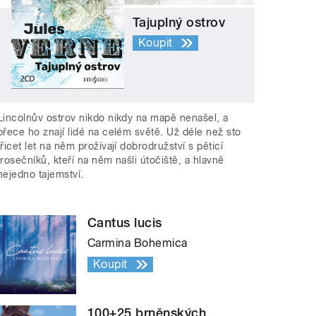
Tajuplný ostrov
Koupit
Lincolnův ostrov nikdo nikdy na mapě nenašel, a
přece ho znají lidé na celém světě. Už déle než sto
třicet let na něm prožívají dobrodružství s pěticí
trosečníků, kteří na něm našli útočiště, a hlavně
nejedno tajemství.
Cantus lucis
Carmina Bohemica
Koupit
100+25 brněnských