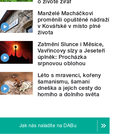
o životě žiraf
Manželé Macháčkovi
proměnili opuštěné nádraží
v Kovářské v místo plné
života
Zatmění Slunce i Měsíce,
Vavřincovy slzy a Jeseteří
úplněk: Procházka
srpnovou oblohou
Léto s mravenci, kořeny
šamanismu, šamani
dneška a jejich cesty do
horního a dolního světa
Jak nás naladíte na DABu