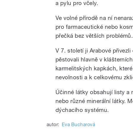
a pylu pro včely.
Ve volné přírodě na ní nenaraz
pro farmaceutické nebo kosmet
přečká bez větších problémů.
V 7. století ji Arabové přive
pěstovali hlavně v klášterníc
karmelitských kapkách, které
nevolnosti a k celkovému zkli
Účinné látky obsahují listy a 
nebo různé minerální látky. 
dýchacího systému.
autor:
Eva Bucharová