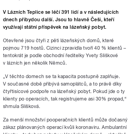
V Lázních Teplice se léčí 391 lidí a v následujících
dnech přibydou další. Jsou to hlavně Češi, kteří
využívají státní příspěvek na lázeňský pobyt.
Otevřené jsou čtyři z pěti lázeňských domů, které
pojmou 719 hostů. Cizinci zpravidla tvoří 40 % klientů –
tentokrát je podle obchodní ředitelky Yvety Sliškové
v lázních jen několik Němců.
„V těchto domech se ta kapacita postupně zaplňuje.
V současné době přibývá samoplátců, a to právě díky
čtyřtisícové podpoře na lázeňský pobyt. Pokud jde o ty
klienty po operacích, tak registrujeme asi 30% propad,“
shrnula Slišková.
Za menší množství pooperačních klientů může dočasný
zákaz plánovaných operací kvůli koronaviru. Ambulantní