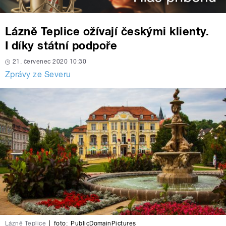
Lázně Teplice ožívají českými klienty.
I díky státní podpoře
21. červenec 2020 10:30
Zprávy ze Severu
Lázně Teplice
|
foto:
PublicDomainPictures