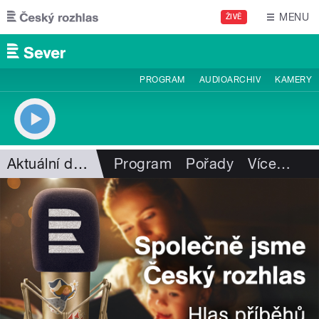
Přejít k hlavnímu obsahu
MENU
ŽIVĚ
PROGRAM
AUDIOARCHIV
KAMERY
Aktuální dění
Program
Pořady
Více
…