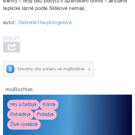
klienty – tedy bez pobytu v lázeňském domě – aktuálně
teplické lázně podle Sliškové nemají.
autor:
Gabriela Hauptvogelová
Všechny díly pořadu na mujRozhlas
mujRozhlas
Hry a četby
Krimi
Pohádky
Pořady
Živé vysílání