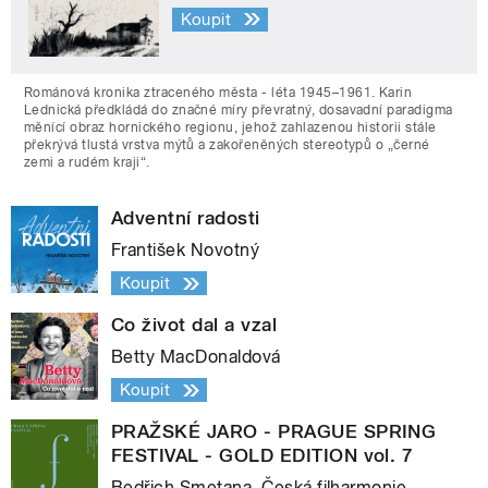
Koupit
Románová kronika ztraceného města - léta 1945–1961. Karin
Lednická předkládá do značné míry převratný, dosavadní paradigma
měnící obraz hornického regionu, jehož zahlazenou historii stále
překrývá tlustá vrstva mýtů a zakořeněných stereotypů o „černé
zemi a rudém kraji“.
Adventní radosti
František Novotný
Koupit
Co život dal a vzal
Betty MacDonaldová
Koupit
PRAŽSKÉ JARO - PRAGUE SPRING
FESTIVAL - GOLD EDITION vol. 7
Bedřich Smetana, Česká filharmonie,