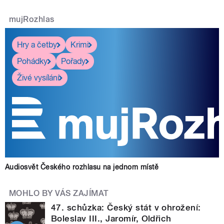
mujRozhlas
Hry a četby
Krimi
Pohádky
Pořady
Živé vysílání
Audiosvět Českého rozhlasu na jednom místě
MOHLO BY VÁS ZAJÍMAT
47. schůzka: Český stát v ohrožení:
Boleslav III., Jaromír, Oldřich