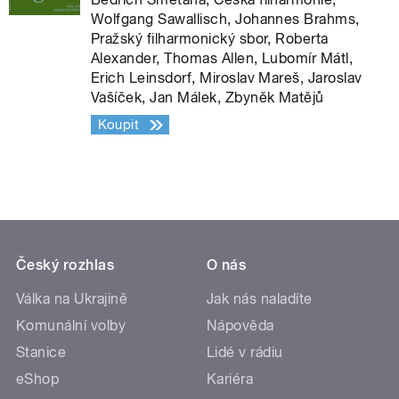
Wolfgang Sawallisch, Johannes Brahms,
Pražský filharmonický sbor, Roberta
Alexander, Thomas Allen, Lubomír Mátl,
Erich Leinsdorf, Miroslav Mareš, Jaroslav
Vašíček, Jan Málek, Zbyněk Matějů
Koupit
Český rozhlas
O nás
Válka na Ukrajině
Jak nás naladíte
Komunální volby
Nápověda
Stanice
Lidé v rádiu
eShop
Kariéra