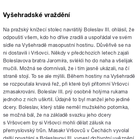
Vyšehradské vraždění
Na pražský knížecí stolec navrátilý Boleslav III. ohlásil, že
odpouští všem, kdo ho dříve zradili a uspořádal ve svém
sídle na Vyšehradě masopustní hostinu. Důvěřivě se na
ni dostavili i Vršovci. Někdy v předchozích letech zajali
Boleslavova bratra Jaromíra, svlékli ho do naha a všelijak
mučili. Možná se domnívali, že i tím jasně ukázali, na čí
straně stojí. To se ale mýlili. Během hostiny na Vyšehradě
se rozpoutala krvavá řež, při které byli přítomní Vršovci
zmasakrováni. Boleslav III. prý osobně holýma rukama
jednoho z nich uškrtil. Údajně to byl manžel jeho jediné
dcery. Boleslav, který stále neměl mužského potomka,
se možná bál, že na základě svazku jeho dcery
s Vršovcem by si Vršovci mohli dělat zálusk na
přemyslovský trůn. Masakr Vršovců v Čechách vyvolal
další povstání a Boleslavovi III. vynesl doživotní uvěznění