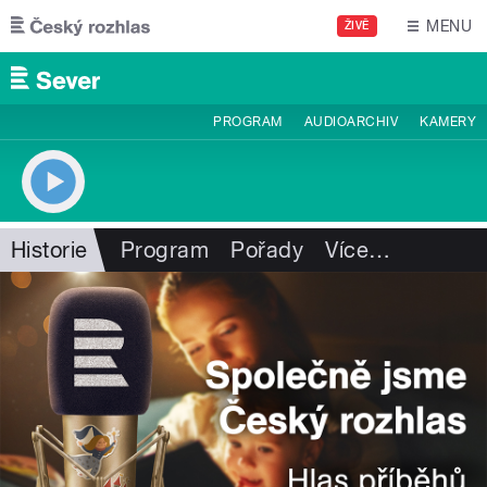
Přejít k hlavnímu obsahu
MENU
ŽIVĚ
PROGRAM
AUDIOARCHIV
KAMERY
Historie
Program
Pořady
Více
…