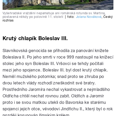
Vyšehradské vraždění nepamatuje ani románská rotunda sv. Martina,
postavená někdy po polovině 11. století
|
foto:
Jolana Nováková
,
Český
rozhlas
Krutý chlapík Boleslav III.
Slavníkovská genocida se přihodila za panování knížete
Boleslava II. Po jeho smrti v roce 999 nastoupil na knížecí
stolec jeho syn Boleslav III. Vršovci se tehdy počítali
mezi jeho spojence. Boleslav III. byl dost krutý chlapík.
Neměl mužského potomka; snad proto se zhruba po
dvou letech vlády rozhodl zneškodnit své bratry.
Prostředního Jaromíra nechal vykastrovat a nejmladšího
Oldřicha chtěl nechat rovnou zabít. Oldřich a Jaromír
proto i se svou matkou utekli do Bavorska ke starému
spojenci jejich otce, vévodovi Jindřichu II., který byl o rok
později korunován římským králem.