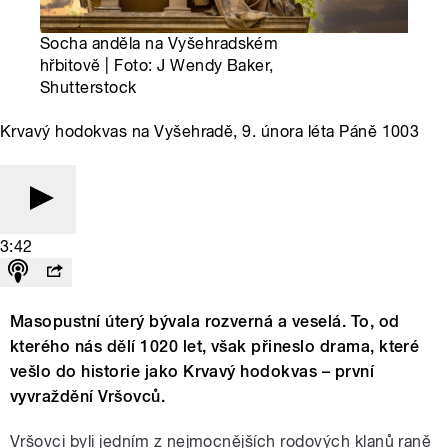
Socha anděla na Vyšehradském
hřbitově | Foto: J Wendy Baker,
Shutterstock
Krvavý hodokvas na Vyšehradě, 9. února léta Páně 1003
3:42
Masopustní úterý bývala rozverná a veselá. To, od
kterého nás dělí 1020 let, však přineslo drama, které
vešlo do historie jako Krvavý hodokvas – první
vyvraždění Vršovců.
Vršovci byli jedním z nejmocnějších rodových klanů raně