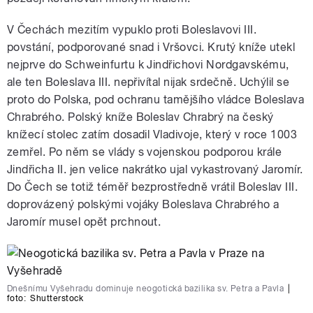
V Čechách mezitím vypuklo proti Boleslavovi III.
povstání, podporované snad i Vršovci. Krutý kníže utekl
nejprve do Schweinfurtu k Jindřichovi Nordgavskému,
ale ten Boleslava III. nepřivítal nijak srdečně. Uchýlil se
proto do Polska, pod ochranu tamějšího vládce Boleslava
Chrabrého. Polský kníže Boleslav Chrabrý na český
knížecí stolec zatím dosadil Vladivoje, který v roce 1003
zemřel. Po něm se vlády s vojenskou podporou krále
Jindřicha II. jen velice nakrátko ujal vykastrovaný Jaromír.
Do Čech se totiž téměř bezprostředně vrátil Boleslav III.
doprovázený polskými vojáky Boleslava Chrabrého a
Jaromír musel opět prchnout.
Dnešnímu Vyšehradu dominuje neogotická bazilika sv. Petra a Pavla
|
foto:
Shutterstock