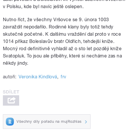
v Polsku, kde byl navíc ještě oslepen.
Nutno říct, že všechny Vršovce se 9. února 1003
zavraždit nepodařilo. Rodinné klany byly totiž tehdy
skutečně početné. K dalšímu vraždění dal proto v roce
1014 příkaz Boleslavův bratr Oldřich, tehdejší kníže.
Mocný rod definitivně vyhladil až o sto let později kníže
Svatopluk. To jsou ale příběhy, které si necháme zas na
někdy jindy.
autoři:
Veronika Kindlová
,
frv
Všechny díly pořadu na mujRozhlas