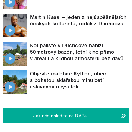
Martin Kasal – jeden z nejúspěšnějších
českých kulturistů, rodák z Duchcova
Koupaliště v Duchcově nabízí
50metrový bazén, letní kino přímo
v areálu a klidnou atmosféru bez davů
Objevte malebné Kytlice, obec
s bohatou sklářskou minulostí
i slavnými obyvateli
Jak nás naladíte na DABu