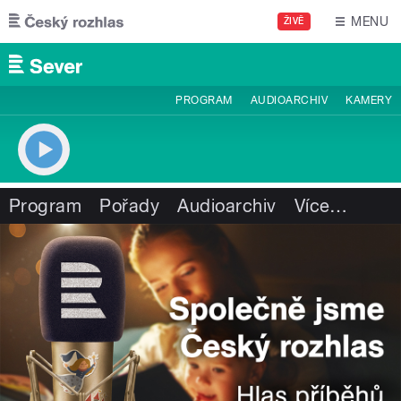
Přejít k hlavnímu obsahu
MENU
ŽIVĚ
PROGRAM
AUDIOARCHIV
KAMERY
Program
Pořady
Audioarchiv
Více
…