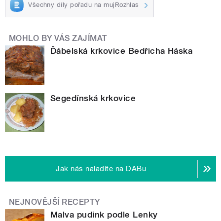
Všechny díly pořadu na mujRozhlas
MOHLO BY VÁS ZAJÍMAT
Ďábelská krkovice Bedřicha Háska
Segedínská krkovice
Jak nás naladíte na DABu
NEJNOVĚJŠÍ RECEPTY
Malva pudink podle Lenky