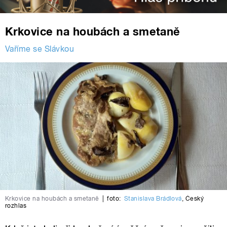
Krkovice na houbách a smetaně
Vaříme se Slávkou
Krkovice na houbách a smetaně
|
foto:
Stanislava Brádlová
,
Český
rozhlas