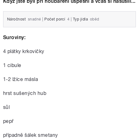
Když jste byli při houbaření úspěšní a včas si nasušili...
Náročnost
snadné
|
Počet porcí
4
|
Typ jídla
oběd
Suroviny:
4 plátky krkovičky
1 cibule
1-2 lžíce másla
hrst sušených hub
sůl
pepř
případně šálek smetany