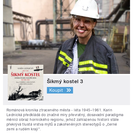
Šikmý kostel 3
Koupit
Románová kronika ztraceného města - léta 1945–1961. Karin
Lednická předkládá do značné míry převratný, dosavadní paradigma
měnící obraz hornického regionu, jehož zahlazenou historii stále
překrývá tlustá vrstva mýtů a zakořeněných stereotypů o „černé
zemi a rudém kraji“.