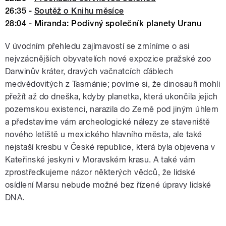
26:35 -
Soutěž o Knihu měsíce
28:04 - Miranda: Podivný společník planety Uranu
V úvodním přehledu zajímavostí se zmíníme o asi
nejvzácnějších obyvatelích nové expozice pražské zoo
Darwinův kráter, dravých vačnatcích ďáblech
medvědovitých z Tasmánie; povíme si, že dinosauři mohli
přežít až do dneška, kdyby planetka, která ukončila jejich
pozemskou existenci, narazila do Země pod jiným úhlem
a představíme vám archeologické nálezy ze staveniště
nového letiště u mexického hlavního města, ale také
nejstaší kresbu v České republice, která byla objevena v
Kateřinské jeskyni v Moravském krasu. A také vám
zprostředkujeme názor některých vědců, že lidské
osídlení Marsu nebude možné bez řízené úpravy lidské
DNA.