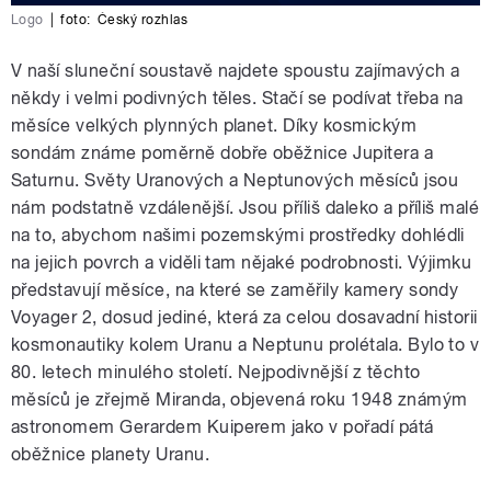
Logo
|
foto:
Český rozhlas
V naší sluneční soustavě najdete spoustu zajímavých a
někdy i velmi podivných těles. Stačí se podívat třeba na
měsíce velkých plynných planet. Díky kosmickým
sondám známe poměrně dobře oběžnice Jupitera a
Saturnu. Světy Uranových a Neptunových měsíců jsou
nám podstatně vzdálenější. Jsou příliš daleko a příliš malé
na to, abychom našimi pozemskými prostředky dohlédli
na jejich povrch a viděli tam nějaké podrobnosti. Výjimku
představují měsíce, na které se zaměřily kamery sondy
Voyager 2, dosud jediné, která za celou dosavadní historii
kosmonautiky kolem Uranu a Neptunu prolétala. Bylo to v
80. letech minulého století. Nejpodivnější z těchto
měsíců je zřejmě Miranda, objevená roku 1948 známým
astronomem Gerardem Kuiperem jako v pořadí pátá
oběžnice planety Uranu.