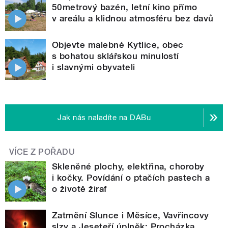
50metrový bazén, letní kino přímo
v areálu a klidnou atmosféru bez davů
Objevte malebné Kytlice, obec
s bohatou sklářskou minulostí
i slavnými obyvateli
Jak nás naladíte na DABu
VÍCE Z POŘADU
Skleněné plochy, elektřina, choroby
i kočky. Povídání o ptačích pastech a
o životě žiraf
Zatmění Slunce i Měsíce, Vavřincovy
slzy a Jeseteří úplněk: Procházka