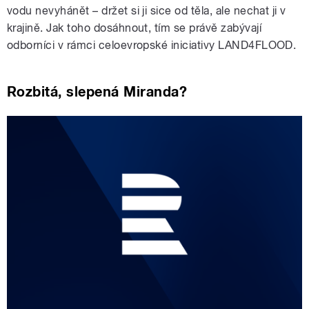
vodu nevyhánět – držet si ji sice od těla, ale nechat ji v
krajině. Jak toho dosáhnout, tím se právě zabývají
odborníci v rámci celoevropské iniciativy LAND4FLOOD.
Rozbitá, slepená Miranda?