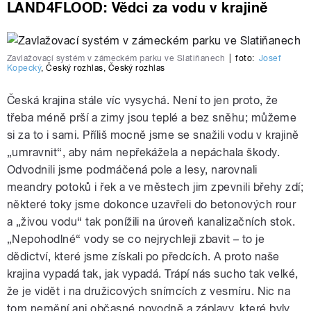
LAND4FLOOD: Vědci za vodu v krajině
Zavlažovací systém v zámeckém parku ve Slatiňanech
|
foto:
Josef
Kopecký
,
Český rozhlas
,
Český rozhlas
Česká krajina stále víc vysychá. Není to jen proto, že
třeba méně prší a zimy jsou teplé a bez sněhu; můžeme
si za to i sami. Příliš mocně jsme se snažili vodu v krajině
„umravnit“, aby nám nepřekážela a nepáchala škody.
Odvodnili jsme podmáčená pole a lesy, narovnali
meandry potoků i řek a ve městech jim zpevnili břehy zdí;
některé toky jsme dokonce uzavřeli do betonových rour
a „živou vodu“ tak ponížili na úroveň kanalizačních stok.
„Nepohodlné“ vody se co nejrychleji zbavit – to je
dědictví, které jsme získali po předcích. A proto naše
krajina vypadá tak, jak vypadá. Trápí nás sucho tak velké,
že je vidět i na družicových snímcích z vesmíru. Nic na
tom nemění ani občasné povodně a záplavy, které byly,