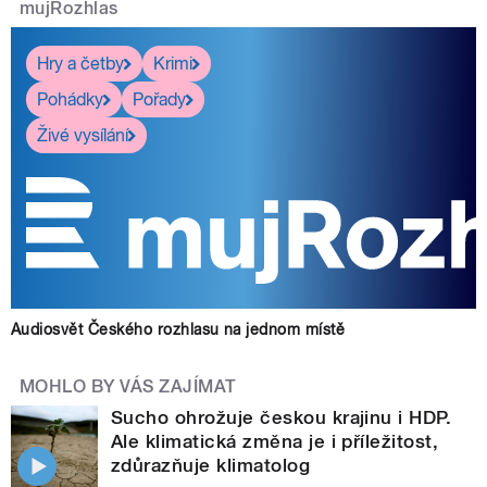
mujRozhlas
Hry a četby
Krimi
Pohádky
Pořady
Živé vysílání
Audiosvět Českého rozhlasu na jednom místě
MOHLO BY VÁS ZAJÍMAT
Sucho ohrožuje českou krajinu i HDP.
Ale klimatická změna je i příležitost,
zdůrazňuje klimatolog