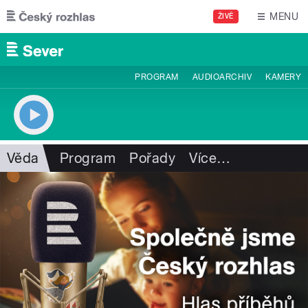
Přejít k hlavnímu obsahu
MENU
ŽIVĚ
PROGRAM
AUDIOARCHIV
KAMERY
Věda
Program
Pořady
Více
…