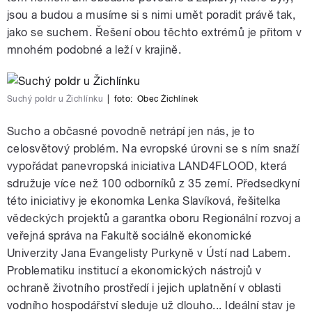
jsou a budou a musíme si s nimi umět poradit právě tak,
jako se suchem. Řešení obou těchto extrémů je přitom v
mnohém podobné a leží v krajině.
Suchý poldr u Žichlínku
|
foto:
Obec Žichlínek
Sucho a občasné povodně netrápí jen nás, je to
celosvětový problém. Na evropské úrovni se s ním snaží
vypořádat panevropská iniciativa LAND4FLOOD, která
sdružuje více než 100 odborníků z 35 zemí. Předsedkyní
této iniciativy je ekonomka Lenka Slavíková, řešitelka
vědeckých projektů a garantka oboru Regionální rozvoj a
veřejná správa na Fakultě sociálně ekonomické
Univerzity Jana Evangelisty Purkyně v Ústí nad Labem.
Problematiku institucí a ekonomických nástrojů v
ochraně životního prostředí i jejich uplatnění v oblasti
vodního hospodářství sleduje už dlouho... Ideální stav je