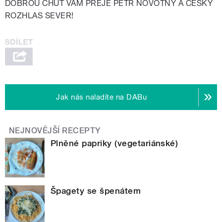
DOBROU CHUŤ VÁM PŘEJE PETR NOVOTNÝ A ČESKÝ
ROZHLAS SEVER!
Jak nás naladíte na DABu
NEJNOVĚJŠÍ RECEPTY
Plněné papriky (vegetariánské)
Špagety se špenátem