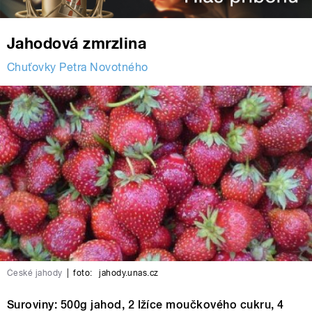
Jahodová zmrzlina
Chuťovky Petra Novotného
České jahody
|
foto:
jahody.unas.cz
Suroviny: 500g jahod, 2 lžíce moučkového cukru, 4