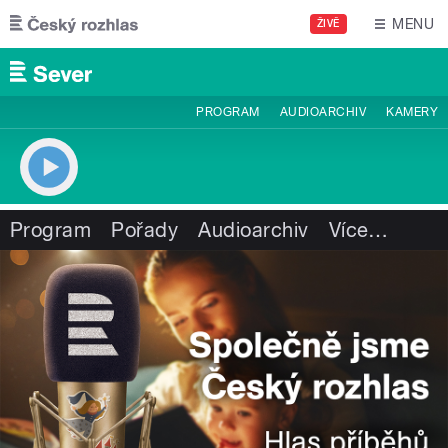
Přejít k hlavnímu obsahu
MENU
ŽIVĚ
PROGRAM
AUDIOARCHIV
KAMERY
Program
Pořady
Audioarchiv
Více
…