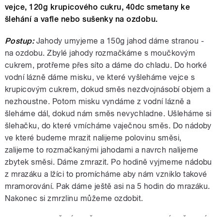
vejce, 120g krupicového cukru, 40dc smetany ke
šlehání a vafle nebo sušenky na ozdobu.
Postup:
Jahody umyjeme a 150g jahod dáme stranou -
na ozdobu. Zbylé jahody rozmačkáme s moučkovým
cukrem, protřeme přes síto a dáme do chladu. Do horké
vodní lázně dáme misku, ve které vyšleháme vejce s
krupicovým cukrem, dokud směs nezdvojnásobí objem a
nezhoustne. Potom misku vyndáme z vodní lázně a
šleháme dál, dokud nám směs nevychladne. Ušleháme si
šlehačku, do které vmícháme vaječnou směs. Do nádoby
ve které budeme mrazit nalijeme polovinu směsi,
zalijeme to rozmačkanými jahodami a navrch nalijeme
zbytek směsi. Dáme zmrazit. Po hodině vyjmeme nádobu
z mrazáku a lžíci to promícháme aby nám vzniklo takové
mramorování. Pak dáme ještě asi na 5 hodin do mrazáku.
Nakonec si zmrzlinu můžeme ozdobit.