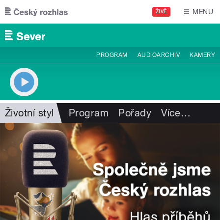
Přejít k hlavnímu obsahu
MENU
ŽIVĚ
PROGRAM
AUDIOARCHIV
KAMERY
Životní styl
Program
Pořady
Více
…