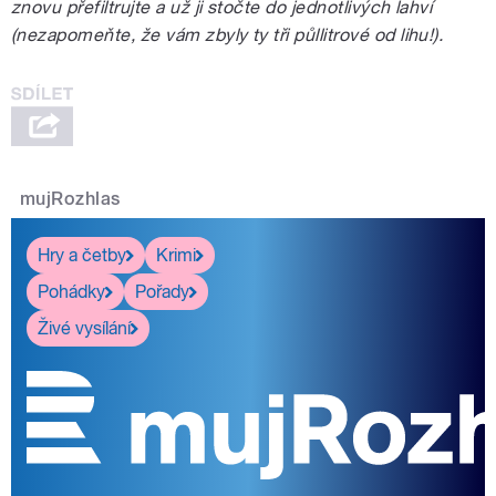
znovu přefiltrujte a už ji stočte do jednotlivých lahví
(nezapomeňte, že vám zbyly ty tři půllitrové od lihu!).
mujRozhlas
Hry a četby
Krimi
Pohádky
Pořady
Živé vysílání