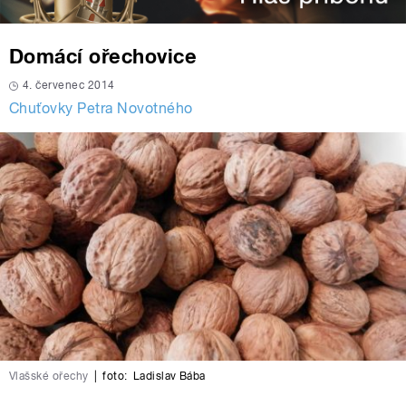
Domácí ořechovice
4. červenec 2014
Chuťovky Petra Novotného
Vlašské ořechy
|
foto:
Ladislav Bába