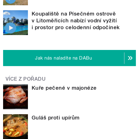
Koupaliště na Písečném ostrově
v Litoměřicích nabízí vodní vyžití
i prostor pro celodenní odpočinek
Jak nás naladíte na DABu
VÍCE Z POŘADU
Kuře pečené v majonéze
Guláš proti upírům