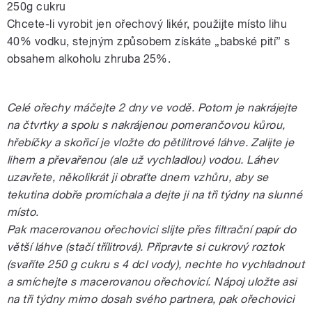
250g cukru
Chcete-li vyrobit jen ořechový likér, použijte místo lihu
40% vodku, stejným způsobem získáte „babské pití” s
obsahem alkoholu zhruba 25%.
Celé ořechy máčejte 2 dny ve vodě. Potom je nakrájejte
na čtvrtky a spolu s nakrájenou pomerančovou kůrou,
hřebíčky a skořicí je vložte do pětilitrové láhve. Zalijte je
lihem a převařenou (ale už vychladlou) vodou. Láhev
uzavřete, několikrát ji obraťte dnem vzhůru, aby se
tekutina dobře promíchala a dejte ji na tři týdny na slunné
místo.
Pak macerovanou ořechovici slijte přes filtrační papír do
větší láhve (stačí třílitrová). Připravte si cukrový roztok
(svaříte 250 g cukru s 4 dcl vody), nechte ho vychladnout
a smíchejte s macerovanou ořechovicí. Nápoj uložte asi
na tři týdny mimo dosah svého partnera, pak ořechovici