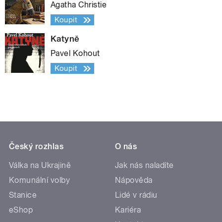
Agatha Christie
Koupit
Katyně
Pavel Kohout
Koupit
Český rozhlas
O nás
Válka na Ukrajině
Jak nás naladíte
Komunální volby
Nápověda
Stanice
Lidé v rádiu
eShop
Kariéra