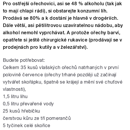
Pro ostřejší ořechovici, asi se 48 % alkoholu (tak jak
to mají chlapi rádi), si obstarejte konzumní líh.
Prodává se 80% a k dostání je hlavně v drogériích.
Dále větší, asi pětilitrovou uzavíratelnou nádobu, aby
alkohol nemohl vyprchávat. A protože ořechy barví,
opatřete si ještě chirurgické rukavice (prodávají se v
prodejnách pro kutily a v železářství).
Budete potřebovat:
Celkem 35 kusů vlašských ořechů natrhaných v první
polovině července (ořechy trhané později už začínají
vytvářet skořápku, špatně se krájejí a mění své chuťové
vlastnosti),
1,5 litru lihu
0,5 litru převařené vody
25 kusů hřebíčku
čerstvou kůru ze tří pomerančů
5 tyčinek celé skořice