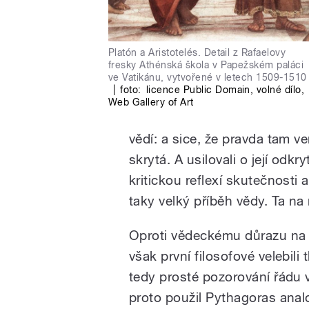
Platón a Aristotelés. Detail z Rafaelovy
fresky Athénská škola v Papežském paláci
ve Vatikánu, vytvořené v letech 1509-1510
|
foto:
licence Public Domain, volné dílo
,
Web Gallery of Art
vědí: a sice, že pravda tam v
skrytá. A usilovali o její odk
kritickou reflexí skutečnosti
taky velký příběh vědy. Ta n
Oproti vědeckému důrazu na 
však první filosofové velebili 
tedy prosté pozorování řádu v
proto použil Pythagoras analo