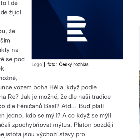
to lidé
dé žijící
ou, že
tším
akty na
ové se pod
Logo
|
foto:
Český rozhlas
ek
 možné,
lunce vozem boha Hélia, když podle
a Re? Jak je možné, že dle naší tradice
co dle Féničanů Baal? Atd… Buď platí
jen jedno, kdo se mýlí? A co když se mýlí
začali zpochybňovat mýtus. Platon později
nejistota jsou výchozí stavy pro