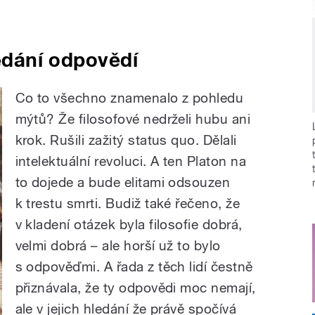
ledání odpovědí
Co to všechno znamenalo z pohledu
mýtů? Že filosofové nedrželi hubu ani
krok. Rušili zažitý status quo. Dělali
intelektuální revoluci. A ten Platon na
to dojede a bude elitami odsouzen
k trestu smrti. Budiž také řečeno, že
v kladení otázek byla filosofie dobrá,
velmi dobrá – ale horší už to bylo
s odpověďmi. A řada z těch lidí čestně
přiznávala, že ty odpovědi moc nemají,
ale v jejich hledání že právě spočívá