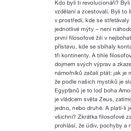
Kdo byli ti revolucionáři? Byli 
vzdělaní a zcestovalí. Byli to li
v prostředí, kde se střetávaly
jednotlivé mýty – není náhod
první filosofové žili v nejboha
přístavu, kde se sbíhaly kont
tři kontinenty. A tihle filosof
dojmem svých výprav a zkaz
námořníků začali ptát: jak je
že podle našich mystiků je s
Egypťanů je to loď boha Amon
je vládcem světa Zeus, zatím
jedno, nebo druhé. A platí-li 
všichni? Zkrátka filosofové 
prohlásí, že údiv, pochyby a 