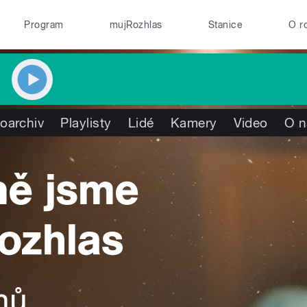
Program
mujRozhlas
Stanice
O r
oarchiv
Playlisty
Lidé
Kamery
Video
O n