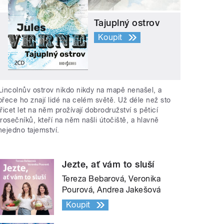
Tajuplný ostrov
Koupit
Lincolnův ostrov nikdo nikdy na mapě nenašel, a
přece ho znají lidé na celém světě. Už déle než sto
třicet let na něm prožívají dobrodružství s pěticí
trosečníků, kteří na něm našli útočiště, a hlavně
nejedno tajemství.
Jezte, ať vám to sluší
Tereza Bebarová, Veronika
Pourová, Andrea Jakešová
Koupit