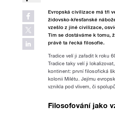
Evropská civilizace má tři ve
židovsko-křesťanské nábože
vzešlo z jiné civilizace, osv
Tím se dostáváme k tomu, že
právě ta řecká filosofie.
Tradice velí ji zařadit k roku
Tradice taky velí ji lokalizo
kontinent: první filosofická šk
kolonii Milétu. Jejímu evrops
vznikla pod vlivem, či spolup
Filosofování jako v