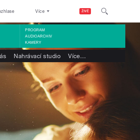
ozhlase
Více
ŽIVĚ
PROGRAM
AUDIOARCHIV
KAMERY
ás
Nahrávací studio
Více
…