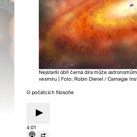
Nejstarší obří černá díra může astronom
vesmíru | Foto: Robin Dienel / Carnegie Ins
O počátcích filosofie
4:01