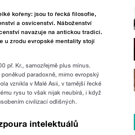
lké kořeny: jsou to řecká filosofie,
nství a osvícenství. Náboženství
ícenství navazuje na antickou tradici.
 u zrodu evropské mentality stojí
 600 př. Kr., samozřejmě plus mínus.
vat, poněkud paradoxně, mimo evropský
ola vznikla v Malé Asii, v tamější řecké
kému rysu to však nijak neubírá, i když
ůsobením civilizací odlišných.
zpoura intelektuálů