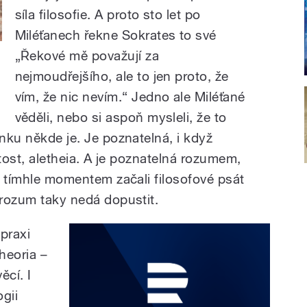
síla filosofie. A proto sto let po
Miléťanech řekne Sokrates to své
„Řekové mě považují za
nejmoudřejšího, ale to jen proto, že
vím, že nic nevím.“ Jedno ale Miléťané
věděli, nebo si aspoň mysleli, že to
enku někde je. Je poznatelná, i když
rytost, aletheia. A je poznatelná rozumem,
 a tímhle momentem začali filosofové psát
a rozum taky nedá dopustit.
praxi
theoria –
ěcí. I
gii