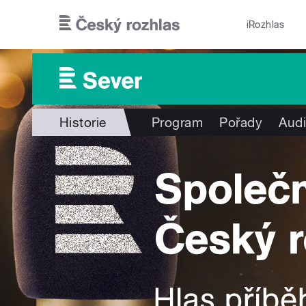
Přejít k hlavnímu obsahu
iRozhlas
Historie
Program
Pořady
Audi