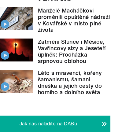
Manželé Macháčkovi
proměnili opuštěné nádraží
v Kovářské v místo plné
života
Zatmění Slunce i Měsíce,
Vavřincovy slzy a Jeseteří
úplněk: Procházka
srpnovou oblohou
Léto s mravenci, kořeny
šamanismu, šamani
dneška a jejich cesty do
horního a dolního světa
Jak nás naladíte na DABu