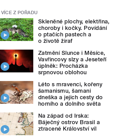
VÍCE Z POŘADU
Skleněné plochy, elektřina,
choroby i kočky. Povídání
o ptačích pastech a
o životě žiraf
Zatmění Slunce i Měsíce,
Vavřincovy slzy a Jeseteří
úplněk: Procházka
srpnovou oblohou
Léto s mravenci, kořeny
šamanismu, šamani
dneška a jejich cesty do
horního a dolního světa
Na západ od Irska:
Báječný ostrov Brasil a
ztracené Království víl