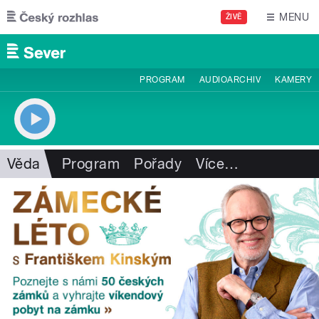
Přejít k hlavnímu obsahu
MENU
ŽIVĚ
PROGRAM
AUDIOARCHIV
KAMERY
Věda
Program
Pořady
Více
…