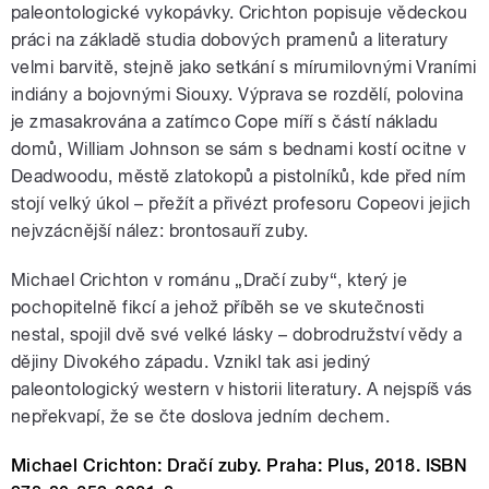
paleontologické vykopávky. Crichton popisuje vědeckou
práci na základě studia dobových pramenů a literatury
velmi barvitě, stejně jako setkání s mírumilovnými Vraními
indiány a bojovnými Siouxy. Výprava se rozdělí, polovina
je zmasakrována a zatímco Cope míří s částí nákladu
domů, William Johnson se sám s bednami kostí ocitne v
Deadwoodu, městě zlatokopů a pistolníků, kde před ním
stojí velký úkol – přežít a přivézt profesoru Copeovi jejich
nejvzácnější nález: brontosauří zuby.
Michael Crichton v románu „Dračí zuby“, který je
pochopitelně fikcí a jehož příběh se ve skutečnosti
nestal, spojil dvě své velké lásky – dobrodružství vědy a
dějiny Divokého západu. Vznikl tak asi jediný
paleontologický western v historii literatury. A nejspíš vás
nepřekvapí, že se čte doslova jedním dechem.
Michael Crichton: Dračí zuby. Praha: Plus, 2018. ISBN