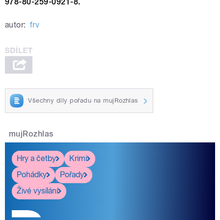
978-80-259-0921-8.
autor:
frv
Všechny díly pořadu na mujRozhlas
mujRozhlas
Hry a četby
Krimi
Pohádky
Pořady
Živé vysílání