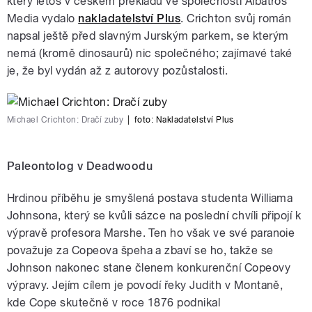
který letos v českém překladu ve společnosti Albatros
Media vydalo
nakladatelství Plus
. Crichton svůj román
napsal ještě před slavným Jurským parkem, se kterým
nemá (kromě dinosaurů) nic společného; zajímavé také
je, že byl vydán až z autorovy pozůstalosti.
Michael Crichton: Dračí zuby
|
foto:
Nakladatelství Plus
Paleontolog v Deadwoodu
Hrdinou příběhu je smyšlená postava studenta Williama
Johnsona, který se kvůli sázce na poslední chvíli připojí k
výpravě profesora Marshe. Ten ho však ve své paranoie
považuje za Copeova špeha a zbaví se ho, takže se
Johnson nakonec stane členem konkurenční Copeovy
výpravy. Jejím cílem je povodí řeky Judith v Montaně,
kde Cope skutečně v roce 1876 podnikal