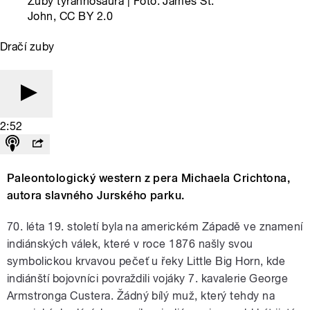
Zuby tyrannosaura | Foto: James St.
John, CC BY 2.0
Dračí zuby
2:52
Paleontologický western z pera Michaela Crichtona,
autora slavného Jurského parku.
70. léta 19. století byla na americkém Západě ve znamení
indiánských válek, které v roce 1876 našly svou
symbolickou krvavou pečeť u řeky Little Big Horn, kde
indiánští bojovníci povraždili vojáky 7. kavalerie George
Armstronga Custera. Žádný bílý muž, který tehdy na