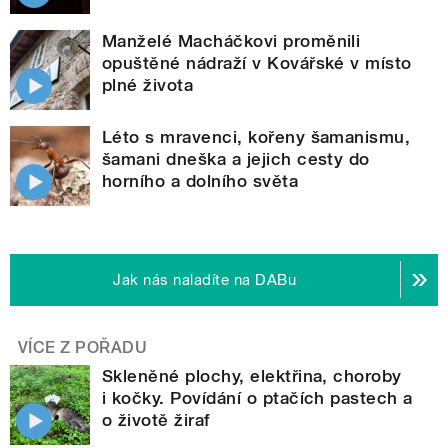
Manželé Macháčkovi proměnili
opuštěné nádraží v Kovářské v místo
plné života
Léto s mravenci, kořeny šamanismu,
šamani dneška a jejich cesty do
horního a dolního světa
Jak nás naladíte na DABu
VÍCE Z POŘADU
Skleněné plochy, elektřina, choroby
i kočky. Povídání o ptačích pastech a
o životě žiraf