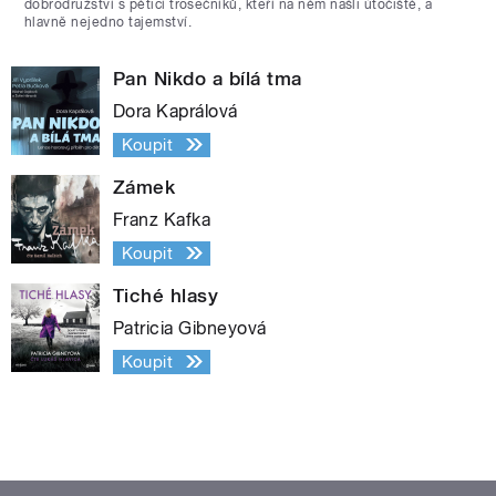
dobrodružství s pěticí trosečníků, kteří na něm našli útočiště, a
hlavně nejedno tajemství.
Pan Nikdo a bílá tma
Dora Kaprálová
Koupit
Zámek
Franz Kafka
Koupit
Tiché hlasy
Patricia Gibneyová
Koupit