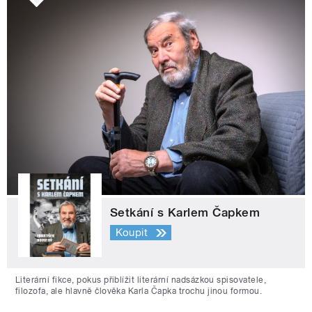
Setkání s Karlem Čapkem
Koupit
Literární fikce, pokus přiblížit literární nadsázkou spisovatele,
filozofa, ale hlavně člověka Karla Čapka trochu jinou formou.