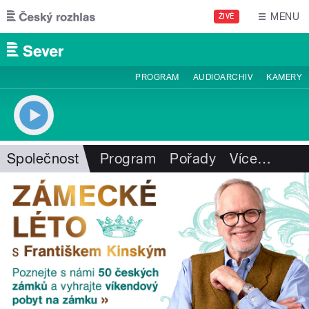
Přejít k hlavnímu obsahu
MENU
ŽIVĚ
PROGRAM
AUDIOARCHIV
KAMERY
Společnost
Program
Pořady
Více
…