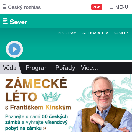
Přejít k hlavnímu obsahu
MENU
ŽIVĚ
PROGRAM
AUDIOARCHIV
KAMERY
Věda
Program
Pořady
Více
…