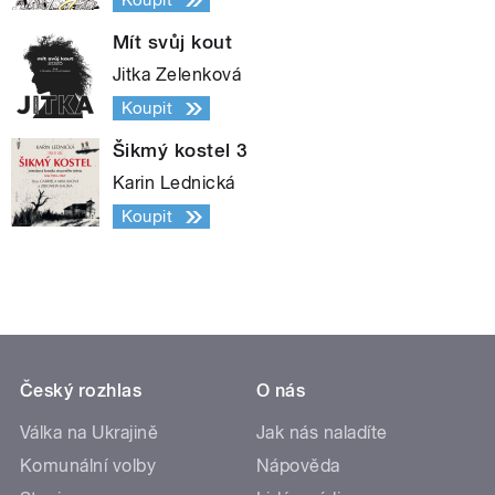
Koupit
Mít svůj kout
Jitka Zelenková
Koupit
Šikmý kostel 3
Karin Lednická
Koupit
Český rozhlas
O nás
Válka na Ukrajině
Jak nás naladíte
Komunální volby
Nápověda