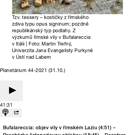
Tzv. tessery – kostičky z římského
zdiva typu opus signinum; pozdně
republikánský typ podlahy. Z
výzkumů římské vily v Bufalareccia
v Itálii | Foto: Martin Trefný,
Univerzita Jana Evangelisty Purkyně
v Ústí nad Labem
Planetárium 44-2021 (31.10.)
41:31
Bufalareccia: objev vily v římském Laziu (4:51) –