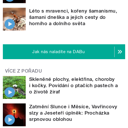
Léto s mravenci, kořeny šamanismu,
šamani dneška a jejich cesty do
horního a dolního světa
Jak nás naladíte na DABu
VÍCE Z POŘADU
Skleněné plochy, elektřina, choroby
i kočky. Povídání o ptačích pastech a
o životě žiraf
Zatmění Slunce i Měsíce, Vavřincovy
slzy a Jeseteří úplněk: Procházka
srpnovou oblohou