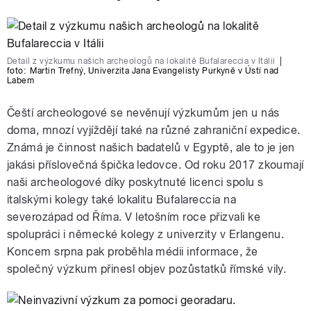
Detail z výzkumu našich archeologů na lokalitě Bufalareccia v Itálii
|
foto:
Martin Trefný
,
Univerzita Jana Evangelisty Purkyně v Ústí nad
Labem
Čeští archeologové se nevěnují výzkumům jen u nás
doma, mnozí vyjíždějí také na různé zahraniční expedice.
Známá je činnost našich badatelů v Egyptě, ale to je jen
jakási příslovečná špička ledovce. Od roku 2017 zkoumají
naši archeologové díky poskytnuté licenci spolu s
italskými kolegy také lokalitu Bufalareccia na
severozápad od Říma. V letošním roce přizvali ke
spolupráci i německé kolegy z univerzity v Erlangenu.
Koncem srpna pak proběhla médii informace, že
společný výzkum přinesl objev pozůstatků římské vily.