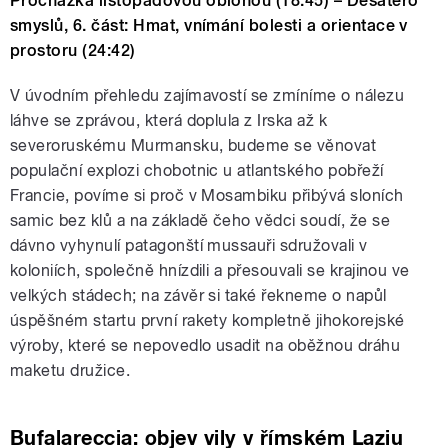
Procházka listopadovou oblohou (18:45) – Desatero
smyslů, 6. část: Hmat, vnímání bolesti a orientace v
prostoru (24:42)
V úvodním přehledu zajímavostí se zmíníme o nálezu
láhve se zprávou, která doplula z Irska až k
severoruskému Murmansku, budeme se věnovat
populační explozi chobotnic u atlantského pobřeží
Francie, povíme si proč v Mosambiku přibývá sloních
samic bez klů a na základě čeho vědci soudí, že se
dávno vyhynulí patagonští mussauři sdružovali v
koloniích, společně hnízdili a přesouvali se krajinou ve
velkých stádech; na závěr si také řekneme o napůl
úspěšném startu první rakety kompletně jihokorejské
výroby, které se nepovedlo usadit na oběžnou dráhu
maketu družice.
Bufalareccia: objev vily v římském Laziu