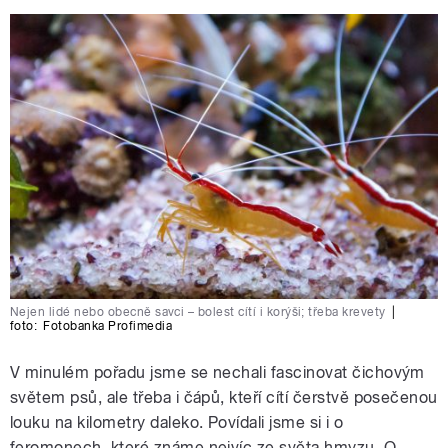
Nejen lidé nebo obecně savci – bolest cítí i korýši; třeba krevety
|
foto:
Fotobanka Profimedia
V minulém pořadu jsme se nechali fascinovat čichovým
světem psů, ale třeba i čápů, kteří cítí čerstvě posečenou
louku na kilometry daleko. Povídali jsme si i o
feromonech, které známe nejvíc ze světa hmyzu. O