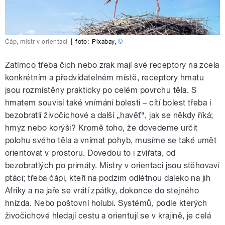
Čáp, mistr v orientaci
|
foto:
Pixabay
,
©
Zatímco třeba čich nebo zrak mají své receptory na zcela
konkrétním a předvídatelném místě, receptory hmatu
jsou rozmístěny prakticky po celém povrchu těla. S
hmatem souvisí také vnímání bolesti – cítí bolest třeba i
bezobratlí živočichové a další „havěť“, jak se někdy říká;
hmyz nebo korýši? Kromě toho, že dovedeme určit
polohu svého těla a vnímat pohyb, musíme se také umět
orientovat v prostoru. Dovedou to i zvířata, od
bezobratlých po primáty. Mistry v orientaci jsou stěhovaví
ptáci; třeba čápi, kteří na podzim odlétnou daleko na jih
Afriky a na jaře se vrátí zpátky, dokonce do stejného
hnízda. Nebo poštovní holubi. Systémů, podle kterých
živočichové hledají cestu a orientují se v krajině, je celá