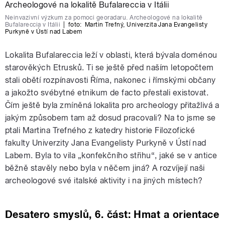
Neinvazivní výzkum za pomoci georadaru. Archeologové na lokalitě
Bufalareccia v Itálii
|
foto:
Martin Trefný
,
Univerzita Jana Evangelisty
Purkyně v Ústí nad Labem
Lokalita Bufalareccia leží v oblasti, která bývala doménou
starověkých Etrusků. Ti se ještě před naším letopočtem
stali obětí rozpínavosti Říma, nakonec i římskými občany
a jakožto svébytné etnikum de facto přestali existovat.
Čím ještě byla zmíněná lokalita pro archeology přitažlivá a
jakým způsobem tam až dosud pracovali? Na to jsme se
ptali Martina Trefného z katedry historie Filozofické
fakulty Univerzity Jana Evangelisty Purkyně v Ústí nad
Labem. Byla to vila „konfekčního střihu“, jaké se v antice
běžně stavěly nebo byla v něčem jiná? A rozvíjejí naši
archeologové své italské aktivity i na jiných místech?
Desatero smyslů, 6. část: Hmat a orientace