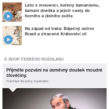
Léto s mravenci, kořeny šamanismu,
šamani dneška a jejich cesty do
horního a dolního světa
Na západ od Irska: Báječný ostrov
Brasil a ztracené Království víl
E-SHOP ČESKÉHO ROZHLASU
Přijměte pozvání na úsměvný doušek moudré
člověčiny.
František Novotný, moderátor