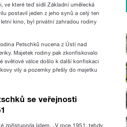
ci, ve které teď sídlí Základní umělecká
ilu postavil jeden z jeho synů a celý ten
 letní kino, byl privátní zahradou rodiny
a rodina Petschků nucena z Ústí nad
riky. Majetek rodiny pak zkonfiskovalo
 světové válce došlo k další konfiskaci
ovy vily a pozemky přešly do majetku
schků se veřejnosti
51
é zpřístupnila lidem. „V roce 1951, tehdy