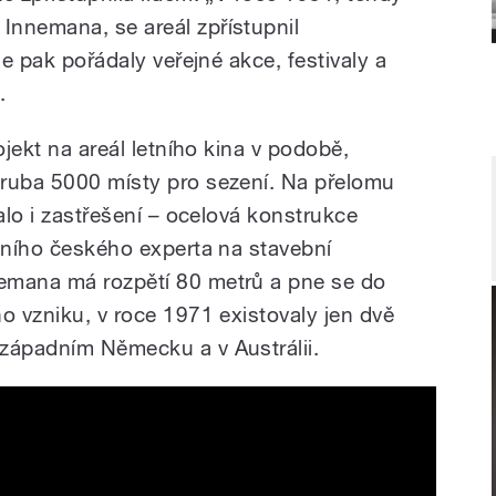
Innemana, se areál zpřístupnil
de pak pořádaly veřejné akce, festivaly a
.
ojekt na areál letního kina v podobě,
hruba 5000 místy pro sezení. Na přelomu
kalo i zastřešení – ocelová konstrukce
edního českého experta na stavební
emana má rozpětí 80 metrů a pne se do
o vzniku, v roce 1971 existovaly jen dvě
západním Německu a v Austrálii.
o Ústí nad Labem