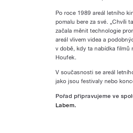
Po roce 1989 areál letního ki
pomalu bere za své. „Chvíli ta
začala měnit technologie promí
areál vlivem videa a podobnýc
v době, kdy ta nabídka filmů n
Houfek.
V současnosti se areál letníh
jako jsou festivaly nebo konc
Pořad připravujeme ve spol
Labem
.