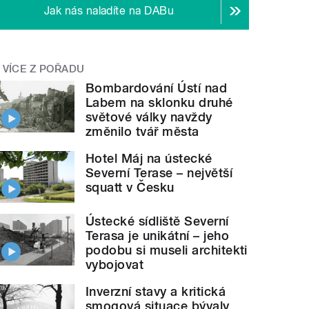
Jak nás naladíte na DABu
VÍCE Z POŘADU
Bombardování Ústí nad
Labem na sklonku druhé
světové války navždy
změnilo tvář města
Hotel Máj na ústecké
Severní Terase – největší
squatt v Česku
Ústecké sídliště Severní
Terasa je unikátní – jeho
podobu si museli architekti
vybojovat
Inverzní stavy a kritická
smogová situace bývaly