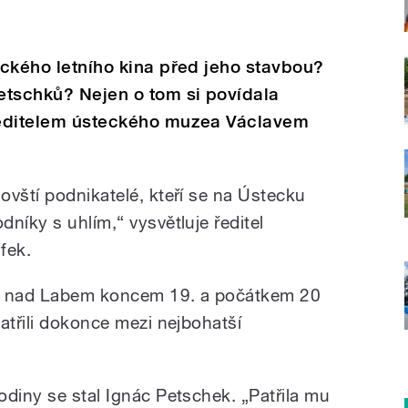
teckého letního kina před jeho stavbou?
Petschků? Nejen o tom si povídala
 ředitelem ústeckého muzea Václavem
ovští podnikatelé, kteří se na Ústecku
níky s uhlím,“ vysvětluje ředitel
fek.
tí nad Labem koncem 19. a počátkem 20
atřili dokonce mezi nejbohatší
odiny se stal Ignác Petschek. „Patřila mu