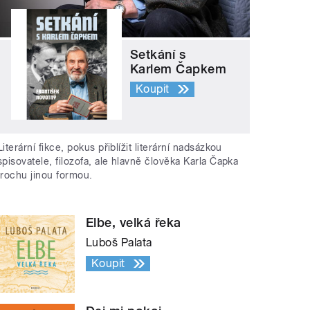
Setkání s
Karlem Čapkem
Koupit
Literární fikce, pokus přiblížit literární nadsázkou
spisovatele, filozofa, ale hlavně člověka Karla Čapka
trochu jinou formou.
Elbe, velká řeka
Luboš Palata
Koupit