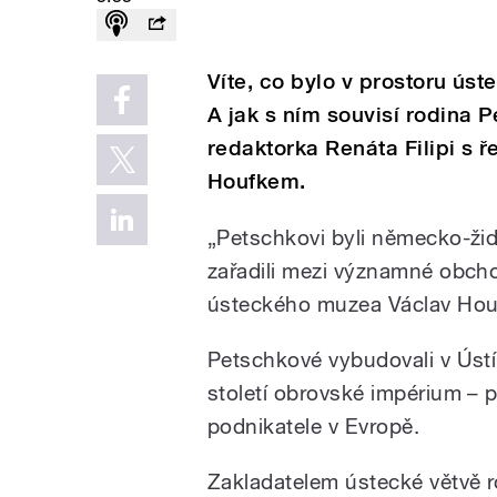
Víte, co bylo v prostoru ús
A jak s ním souvisí rodina 
redaktorka Renáta Filipi s
Houfkem.
„Petschkovi byli německo-žid
zařadili mezi významné obchod
ústeckého muzea Václav Hou
Petschkové vybudovali v Ús
století obrovské impérium – p
podnikatele v Evropě.
Zakladatelem ústecké větvě r