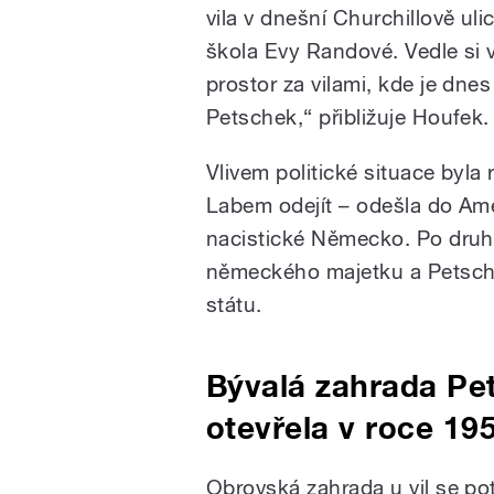
vila v dnešní Churchillově uli
škola Evy Randové. Vedle si v
prostor za vilami, kde je dnes
Petschek,“ přibližuje Houfek.
Vlivem politické situace byl
Labem odejít – odešla do Ame
nacistické Německo. Po druhé
německého majetku a Petschk
státu.
Bývalá zahrada Pet
otevřela v roce 19
Obrovská zahrada u vil se pot