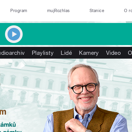
Program
mujRozhlas
Stanice
O r
dioarchiv
Playlisty
Lidé
Kamery
Video
O