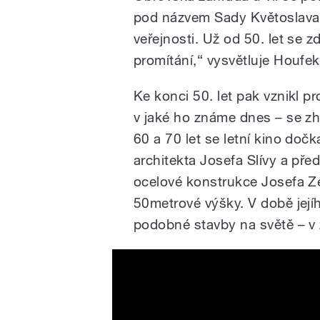
pod názvem Sady Květoslava 
veřejnosti. Už od 50. let se z
promítání,“ vysvětluje Houfek
Ke konci 50. let pak vznikl pr
v jaké ho známe dnes – se z
60 a 70 let se letní kino doč
architekta Josefa Slívy a př
ocelové konstrukce Josefa Z
50metrové výšky. V době jejíh
podobné stavby na světě – v 
LUCIE - koncert Letní kin