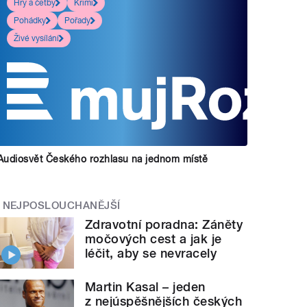
Hry a četby
Krimi
Pohádky
Pořady
Živé vysílání
Audiosvět Českého rozhlasu na jednom místě
NEJPOSLOUCHANĚJŠÍ
Zdravotní poradna: Záněty
močových cest a jak je
léčit, aby se nevracely
Martin Kasal – jeden
z nejúspěšnějších českých