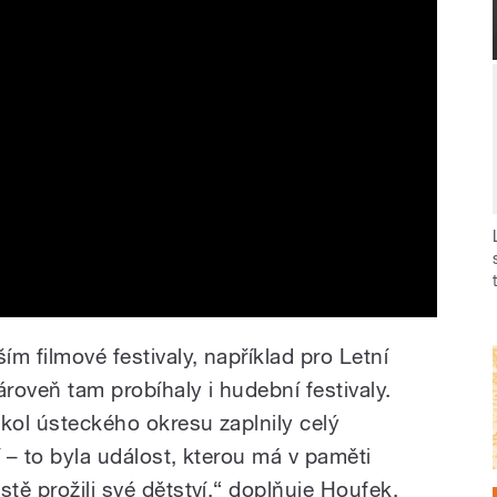
ím filmové festivaly, například pro Letní
Zároveň tam probíhaly i hudební festivaly.
škol ústeckého okresu zaplnily celý
í – to byla událost, kterou má v paměti
stě prožili své dětství,“ doplňuje Houfek.