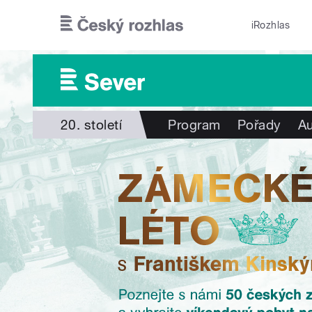
Přejít k hlavnímu obsahu
iRozhlas
20. století
Program
Pořady
Au