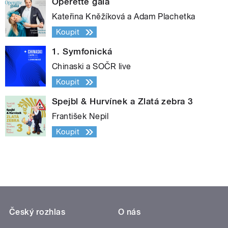
Operette gala
Kateřina Kněžíková a Adam Plachetka
Koupit
1. Symfonická
Chinaski a SOČR live
Koupit
Spejbl & Hurvínek a Zlatá zebra 3
František Nepil
Koupit
Český rozhlas
O nás