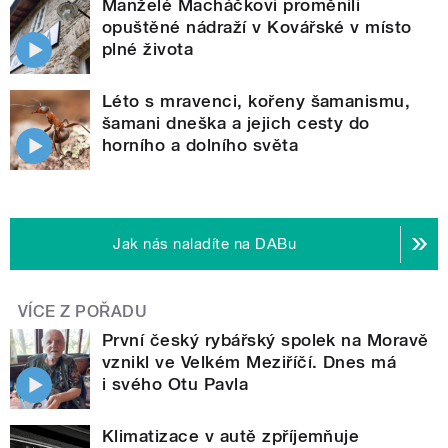
Manželé Macháčkovi proměnili
opuštěné nádraží v Kovářské v místo
plné života
Léto s mravenci, kořeny šamanismu,
šamani dneška a jejich cesty do
horního a dolního světa
Jak nás naladíte na DABu
VÍCE Z POŘADU
První český rybářský spolek na Moravě
vznikl ve Velkém Meziříčí. Dnes má
i svého Otu Pavla
Klimatizace v autě zpříjemňuje