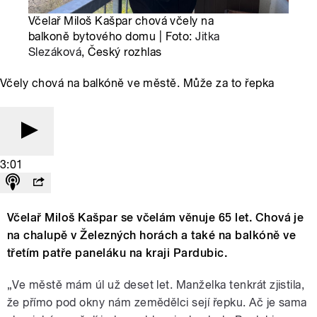
Včelař Miloš Kašpar chová včely na
balkoně bytového domu | Foto:
Jitka
Slezáková
, Český rozhlas
Včely chová na balkóně ve městě. Může za to řepka
3:01
Včelař Miloš Kašpar se včelám věnuje 65 let. Chová je
na chalupě v Železných horách a také na balkóně ve
třetím patře paneláku na kraji Pardubic.
„Ve městě mám úl už deset let. Manželka tenkrát zjistila,
že přímo pod okny nám zemědělci sejí řepku. Ač je sama