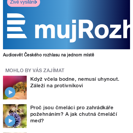
Živé vysílání
Audiosvět Českého rozhlasu na jednom místě
MOHLO BY VÁS ZAJÍMAT
Když včela bodne, nemusí uhynout.
Záleží na protivníkovi
Proč jsou čmeláci pro zahrádkáře
požehnáním? A jak chutná čmeláčí
med?