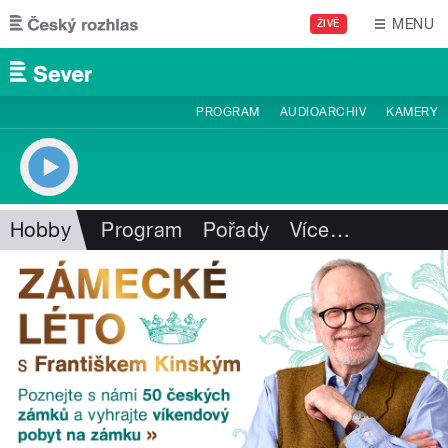
Přejít k hlavnímu obsahu
MENU
ŽIVĚ
PROGRAM
AUDIOARCHIV
KAMERY
Hobby
Program
Pořady
Více
…