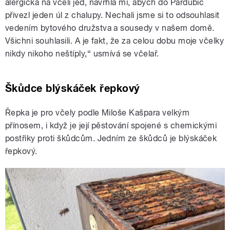
alergická na včelí jed, navrhla mi, abych do Pardubic
přivezl jeden úl z chalupy. Nechali jsme si to odsouhlasit
vedením bytového družstva a sousedy v našem domě.
Všichni souhlasili. A je fakt, že za celou dobu moje včelky
nikdy nikoho neštíply,“ usmívá se včelař.
Škůdce blýskáček řepkový
Řepka je pro včely podle Miloše Kašpara velkým
přínosem, i když je její pěstování spojené s chemickými
postřiky proti škůdcům. Jedním ze škůdců je blýskáček
řepkový.