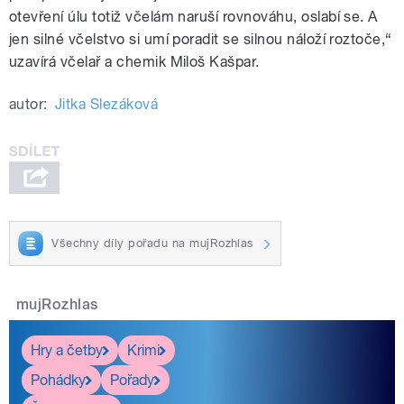
otevření úlu totiž včelám naruší rovnováhu, oslabí se. A
jen silné včelstvo si umí poradit se silnou náloží roztoče,“
uzavírá včelař a chemik Miloš Kašpar.
autor:
Jitka Slezáková
Všechny díly pořadu na mujRozhlas
mujRozhlas
Hry a četby
Krimi
Pohádky
Pořady