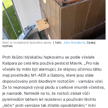
Včelí úl na balkoně bytového domu
|
foto:
Jitka Slezáková
,
Český
rozhlas
Proti škůdci blýskáčku řepkovému se podle včelaře
Kašpara po celá léta používá pesticid Mavrik. „Pro nás
včelaře by mělo být alarmující, že stejnou účinnou látku
mají prostředky M1-AER a Gabony, které jsou stále
doporučovány proti škodlivým roztočům - varroáze včel.
Že to neprospívá vývoji plodu a celkové imunitě včelstva,
je nasnadě. Nehledě na to, že roztoči získali vůči
pyretroidům během let rezistenci a používání těchto
„léčiv“ proti varroáze tak ztratilo opodstatnění,“ míní