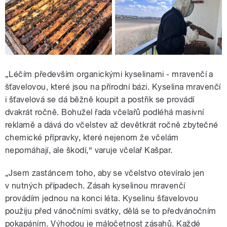
„Léčím především organickými kyselinami - mravenčí a
šťavelovou, které jsou na přírodní bázi. Kyselina mravenčí
i šťavelová se dá běžně koupit a postřik se provádí
dvakrát ročně. Bohužel řada včelařů podléhá masivní
reklamě a dává do včelstev až devětkrát ročně zbytečné
chemické přípravky, které nejenom že včelám
nepomáhají, ale škodí,“ varuje včelař Kašpar.
„Jsem zastáncem toho, aby se včelstvo otevíralo jen
v nutných případech. Zásah kyselinou mravenčí
provádím jednou na konci léta. Kyselinu šťavelovou
použiju před vánočními svátky, dělá se to předvánočním
pokapáním. Výhodou je máločetnost zásahů. Každé