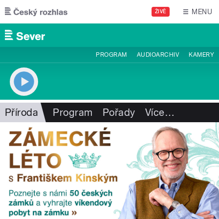
Přejít k hlavnímu obsahu
MENU
ŽIVĚ
PROGRAM
AUDIOARCHIV
KAMERY
Příroda
Program
Pořady
Více
…