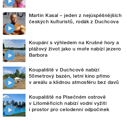
Martin Kasal – jeden z nejúspěšnějších
českých kulturistů, rodák z Duchcova
Koupání s výhledem na Krušné hory a
plážový život jako u moře nabízí jezero
Barbora
Koupaliště v Duchcově nabízí
50metrový bazén, letní kino přímo
v areálu a klidnou atmosféru bez davů
Koupaliště na Písečném ostrově
v Litoměřicích nabízí vodní vyžití
i prostor pro celodenní odpočinek