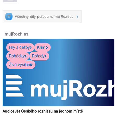
Všechny díly pořadu na mujRozhlas
mujRozhlas
Hry a četby
Krimi
Pohádky
Pořady
Živé vysílání
Audiosvět Českého rozhlasu na jednom místě