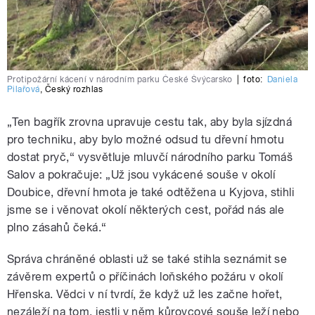
Protipožární kácení v národním parku České Švýcarsko
|
foto:
Daniela
Pilařová
,
Český rozhlas
„Ten bagřík zrovna upravuje cestu tak, aby byla sjízdná
pro techniku, aby bylo možné odsud tu dřevní hmotu
dostat pryč,“ vysvětluje mluvčí národního parku Tomáš
Salov a pokračuje: „Už jsou vykácené souše v okolí
Doubice, dřevní hmota je také odtěžena u Kyjova, stihli
jsme se i věnovat okolí některých cest, pořád nás ale
plno zásahů čeká.“
Správa chráněné oblasti už se také stihla seznámit se
závěrem expertů o příčinách loňského požáru v okolí
Hřenska. Vědci v ní tvrdí, že když už les začne hořet,
nezáleží na tom, jestli v něm kůrovcové souše leží nebo