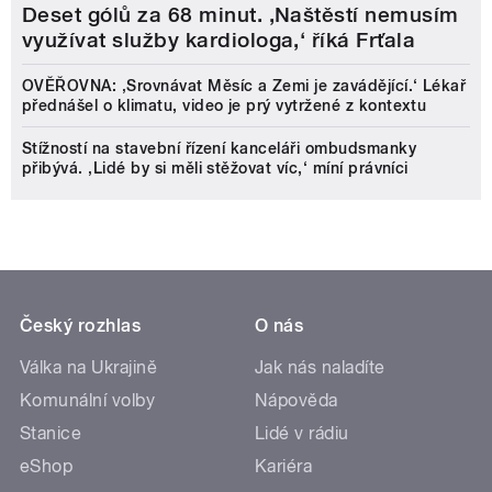
Deset gólů za 68 minut. ,Naštěstí nemusím
využívat služby kardiologa,‘ říká Frťala
OVĚŘOVNA: ‚Srovnávat Měsíc a Zemi je zavádějící.‘ Lékař
přednášel o klimatu, video je prý vytržené z kontextu
Stížností na stavební řízení kanceláři ombudsmanky
přibývá. ‚Lidé by si měli stěžovat víc,‘ míní právníci
Český rozhlas
O nás
Válka na Ukrajině
Jak nás naladíte
Komunální volby
Nápověda
Stanice
Lidé v rádiu
eShop
Kariéra