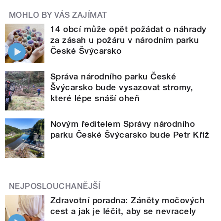
MOHLO BY VÁS ZAJÍMAT
14 obcí může opět požádat o náhrady
za zásah u požáru v národním parku
České Švýcarsko
Správa národního parku České
Švýcarsko bude vysazovat stromy,
které lépe snáší oheň
Novým ředitelem Správy národního
parku České Švýcarsko bude Petr Kříž
NEJPOSLOUCHANĚJŠÍ
Zdravotní poradna: Záněty močových
cest a jak je léčit, aby se nevracely