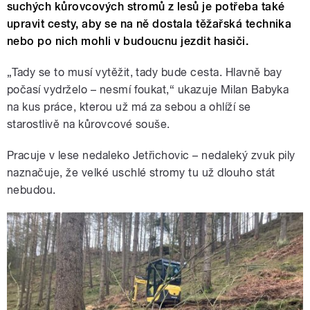
suchých kůrovcových stromů z lesů je potřeba také
upravit cesty, aby se na ně dostala těžařská technika
nebo po nich mohli v budoucnu jezdit hasiči.
„Tady se to musí vytěžit, tady bude cesta. Hlavně bay
počasí vydrželo – nesmí foukat,“ ukazuje Milan Babyka
na kus práce, kterou už má za sebou a ohlíží se
starostlivě na kůrovcové souše.
Pracuje v lese nedaleko Jetřichovic – nedaleký zvuk pily
naznačuje, že velké uschlé stromy tu už dlouho stát
nebudou.