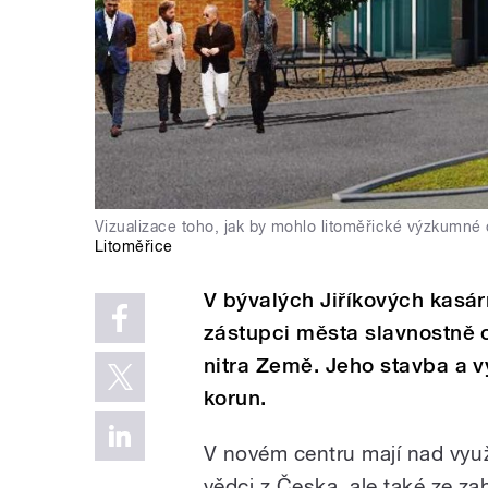
Vizualizace toho, jak by mohlo litoměřické výzkumné
Litoměřice
V bývalých Jiříkových kasár
zástupci města slavnostně 
nitra Země. Jeho stavba a v
korun.
V novém centru mají nad využ
vědci z Česka, ale také ze zah