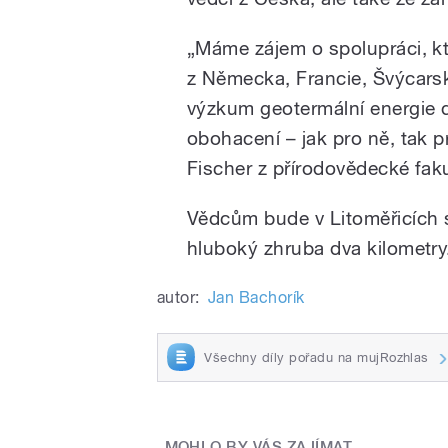
„Máme zájem o spolupráci, kte
z Německa, Francie, Švýcarsk
výzkum geotermální energie d
obohacení – jak pro ně, tak 
Fischer z přírodovědecké faku
Vědcům bude v Litoměřicích sl
hluboký zhruba dva kilometry
autor:
Jan Bachorík
Všechny díly pořadu na mujRozhlas
MOHLO BY VÁS ZAJÍMAT