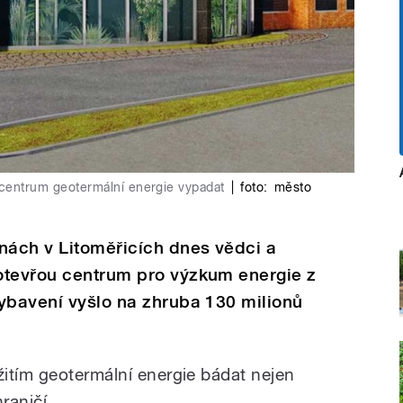
 centrum geotermální energie vypadat
|
foto:
město
nách v Litoměřicích dnes vědci a
otevřou centrum pro výzkum energie z
ybavení vyšlo na zhruba 130 milionů
itím geotermální energie bádat nejen
raničí.