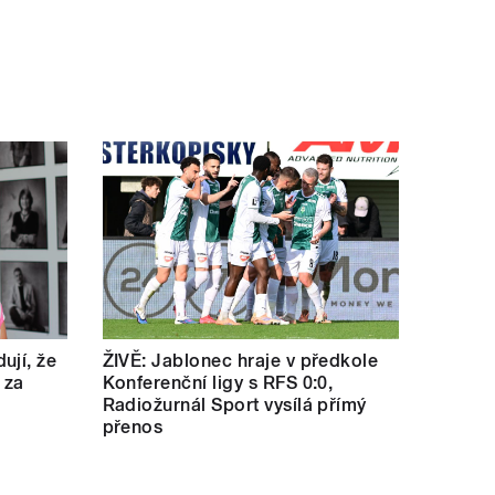
ují, že
ŽIVĚ: Jablonec hraje v předkole
 za
Konferenční ligy s RFS 0:0,
Radiožurnál Sport vysílá přímý
přenos