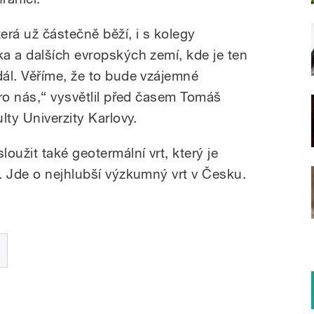
rá už částečně běží, i s kolegy
a a dalších evropských zemí, kde je ten
ál. Věříme, že to bude vzájemné
pro nás,“ vysvětlil před časem Tomáš
lty Univerzity Karlovy.
oužit také geotermální vrt, který je
. Jde o nejhlubší výzkumný vrt v Česku.