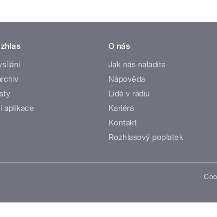
zhlas
O nás
ysílání
Jak nás naladíte
rchiv
Nápověda
sty
Lidé v rádiu
í aplikace
Kariéra
Kontakt
Rozhlasový poplatek
Coo