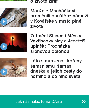
o životě žiraf
Manželé Macháčkovi
proměnili opuštěné nádraží
v Kovářské v místo plné
života
Zatmění Slunce i Měsíce,
Vavřincovy slzy a Jeseteří
úplněk: Procházka
srpnovou oblohou
Léto s mravenci, kořeny
šamanismu, šamani
dneška a jejich cesty do
horního a dolního světa
Jak nás naladíte na DABu