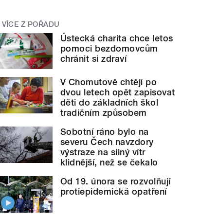
VÍCE Z POŘADU
Ústecká charita chce letos
pomoci bezdomovcům
chránit si zdraví
V Chomutově chtějí po
dvou letech opět zapisovat
děti do základních škol
tradičním způsobem
Sobotní ráno bylo na
severu Čech navzdory
výstraze na silný vítr
klidnější, než se čekalo
Od 19. února se rozvolňují
protiepidemická opatření