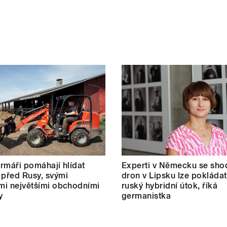
farmáři pomáhají hlídat
Experti v Německu se shod
 před Rusy, svými
dron v Lipsku lze pokládat
ími největšími obchodními
ruský hybridní útok, říká
y
germanistka