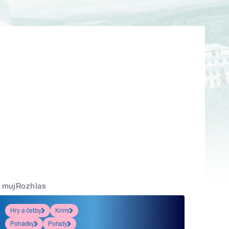
mujRozhlas
Hry a četby
Krimi
Pohádky
Pořady