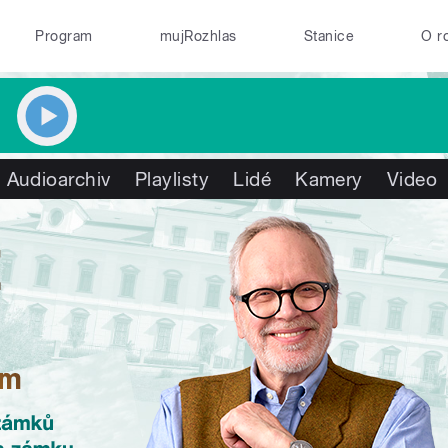
Program
mujRozhlas
Stanice
O r
Audioarchiv
Playlisty
Lidé
Kamery
Video