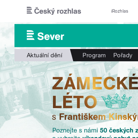
Přejít k hlavnímu obsahu
iRozhlas
Aktuální dění
Program
Pořady