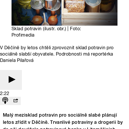
Sklad potravin (ilustr. obr.) | Foto:
Profimedia
V Děčíně by letos chtěli zprovoznit sklad potravin pro
sociálně slabší obyvatele. Podrobnosti má reportérka
Daniela Pilařová
2:22
Malý mezisklad potravin pro sociálně slabé plánují
letos zřídit v Děčíně. Trvanlivé potraviny a drogerii by