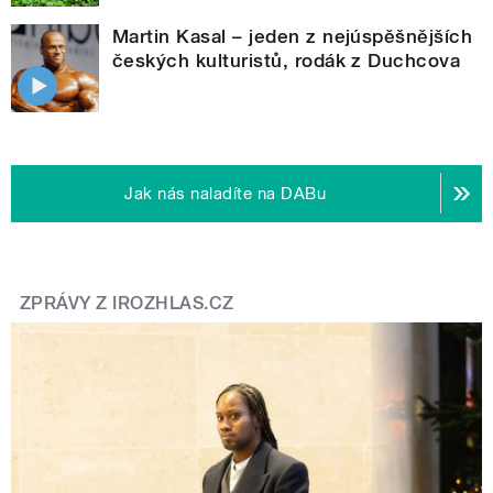
Martin Kasal – jeden z nejúspěšnějších
českých kulturistů, rodák z Duchcova
Jak nás naladíte na DABu
ZPRÁVY Z IROZHLAS.CZ