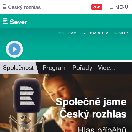
Přejít k hlavnímu obsahu
MENU
ŽIVĚ
PROGRAM
AUDIOARCHIV
KAMERY
Společnost
Program
Pořady
Více
…