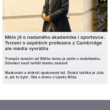
Mělo jít o nadaného akademika i sportovce.
Tvrzení o úspěších profesora z Cambridge
ale média vyvrátila
Trumpův taneční sál Bílého domu je zatím v nedohlednu.
Odvolací soud nařídil stavbu zastavit
Maskování a stokrát opakovaná lež. Ruská taktika je ‚kdo
ví, jak to bylo‘, říká o dronu v Lipsku Bříza