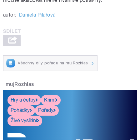
možné skladovat méně trvanlivé potraviny.
autor:
Daniela Pilařová
Všechny díly pořadu na mujRozhlas
mujRozhlas
Hry a četby
Krimi
Pohádky
Pořady
Živé vysílání