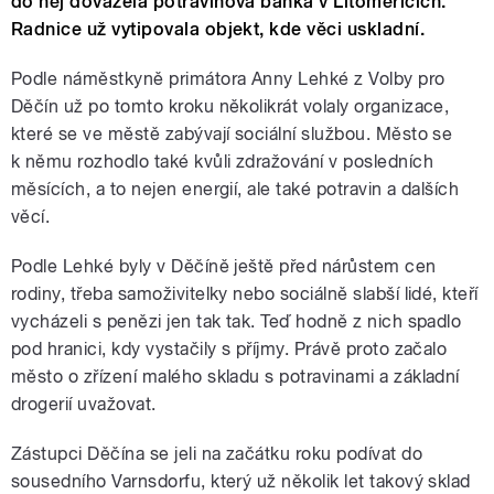
do něj dovážela potravinová banka v Litoměřicích.
Radnice už vytipovala objekt, kde věci uskladní.
Podle náměstkyně primátora Anny Lehké z Volby pro
Děčín už po tomto kroku několikrát volaly organizace,
které se ve městě zabývají sociální službou. Město se
k němu rozhodlo také kvůli zdražování v posledních
měsících, a to nejen energií, ale také potravin a dalších
věcí.
Podle Lehké byly v Děčíně ještě před nárůstem cen
rodiny, třeba samoživitelky nebo sociálně slabší lidé, kteří
vycházeli s penězi jen tak tak. Teď hodně z nich spadlo
pod hranici, kdy vystačily s příjmy. Právě proto začalo
město o zřízení malého skladu s potravinami a základní
drogerií uvažovat.
Zástupci Děčína se jeli na začátku roku podívat do
sousedního Varnsdorfu, který už několik let takový sklad