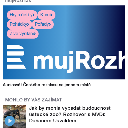
mujRozhlas
Hry a četby
Krimi
Pohádky
Pořady
Živé vysílání
Audiosvět Českého rozhlasu na jednom místě
MOHLO BY VÁS ZAJÍMAT
Jak by mohla vypadat budoucnost
ústecké zoo? Rozhovor s MVDr.
Dušanem Usvaldem