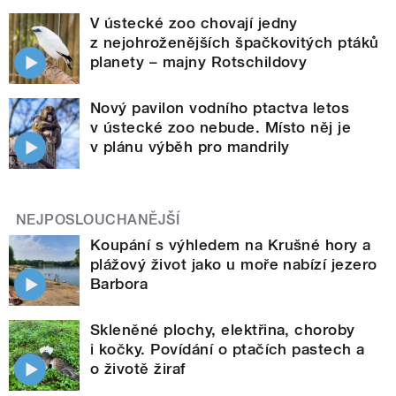
V ústecké zoo chovají jedny
z nejohroženějších špačkovitých ptáků
planety – majny Rotschildovy
Nový pavilon vodního ptactva letos
v ústecké zoo nebude. Místo něj je
v plánu výběh pro mandrily
NEJPOSLOUCHANĚJŠÍ
Koupání s výhledem na Krušné hory a
plážový život jako u moře nabízí jezero
Barbora
Skleněné plochy, elektřina, choroby
i kočky. Povídání o ptačích pastech a
o životě žiraf