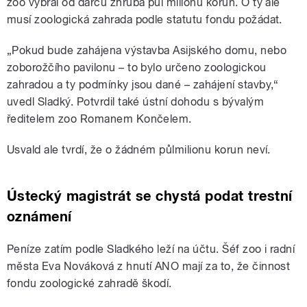
zoo vybral od dárců zhruba půl milionu korun. O ty ale
musí zoologická zahrada podle statutu fondu požádat.
„Pokud bude zahájena výstavba Asijského domu, nebo
zoborožčího pavilonu – to bylo určeno zoologickou
zahradou a ty podmínky jsou dané – zahájení stavby,“
uvedl Sladký. Potvrdil také ústní dohodu s bývalým
ředitelem zoo Romanem Končelem.
Usvald ale tvrdí, že o žádném půlmilionu korun neví.
Ústecký magistrát se chystá podat trestní
oznámení
Peníze zatím podle Sladkého leží na účtu. Šéf zoo i radní
města Eva Nováková z hnutí ANO mají za to, že činnost
fondu zoologické zahradě škodí.