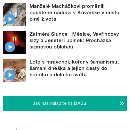
Manželé Macháčkovi proměnili
opuštěné nádraží v Kovářské v místo
plné života
Zatmění Slunce i Měsíce, Vavřincovy
slzy a Jeseteří úplněk: Procházka
srpnovou oblohou
Léto s mravenci, kořeny šamanismu,
šamani dneška a jejich cesty do
horního a dolního světa
Jak nás naladíte na DABu