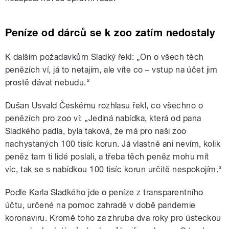
Peníze od dárců se k zoo zatím nedostaly
K dalším požadavkům Sladký řekl: „On o všech těch
penězích ví, já to netajím, ale víte co – vstup na účet jim
prostě dávat nebudu.“
Dušan Usvald Českému rozhlasu řekl, co všechno o
penězích pro zoo ví: „Jediná nabídka, která od pana
Sladkého padla, byla taková, že má pro naši zoo
nachystaných 100 tisíc korun. Já vlastně ani nevím, kolik
peněz tam ti lidé poslali, a třeba těch peněz mohu mít
víc, tak se s nabídkou 100 tisíc korun určitě nespokojím.“
Podle Karla Sladkého jde o peníze z transparentního
účtu, určené na pomoc zahradě v době pandemie
koronaviru. Kromě toho za zhruba dva roky pro ústeckou