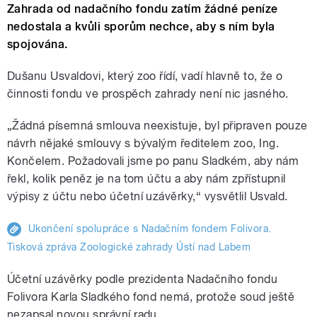
Zahrada od nadačního fondu zatím žádné peníze
nedostala a kvůli sporům nechce, aby s ním byla
spojována.
Dušanu Usvaldovi, který zoo řídí, vadí hlavně to, že o
činnosti fondu ve prospěch zahrady není nic jasného.
„Žádná písemná smlouva neexistuje, byl připraven pouze
návrh nějaké smlouvy s bývalým ředitelem zoo, Ing.
Končelem. Požadovali jsme po panu Sladkém, aby nám
řekl, kolik peněz je na tom účtu a aby nám zpřístupnil
výpisy z účtu nebo účetní uzávěrky,“ vysvětlil Usvald.
Ukončení spolupráce s Nadačním fondem Folivora.
Tisková zpráva Zoologické zahrady Ústí nad Labem
Účetní uzávěrky podle prezidenta Nadačního fondu
Folivora Karla Sladkého fond nemá, protože soud ještě
nezapsal novou správní radu.