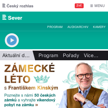
Přejít k hlavnímu obsahu
MENU
ŽIVĚ
PROGRAM
AUDIOARCHIV
KAMERY
Aktuální dění
Program
Pořady
Více
…