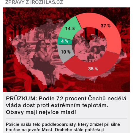
ZPRÁVY Z IROZHLAS.CZ
PRŮZKUM: Podle 72 procent Čechů nedělá
vláda dost proti extrémním teplotám.
Obavy mají nejvíce mladí
Policie našla tělo paddleboardisty, který zmizel při silné
bouřce na jezeře Most. Druhého stále pohřešují