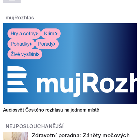
mujRozhlas
Hry a četby
Krimi
Pohádky
Pořady
Živé vysílání
Audiosvět Českého rozhlasu na jednom místě
NEJPOSLOUCHANĚJŠÍ
Zdravotní poradna: Záněty močových