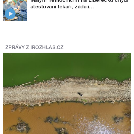
Malým nemocnicím na Liberecku chybí
atestovaní lékaři, žádají...
ZPRÁVY Z IROZHLAS.CZ