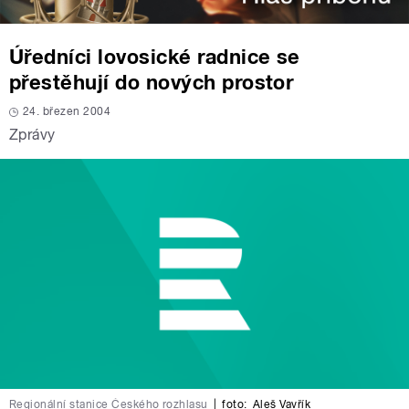
Úředníci lovosické radnice se
přestěhují do nových prostor
24. březen 2004
Zprávy
Regionální stanice Českého rozhlasu
|
foto:
Aleš Vavřík