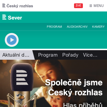
Přejít k hlavnímu obsahu
MENU
ŽIVĚ
PROGRAM
AUDIOARCHIV
KAMERY
Aktuální dění
Program
Pořady
Více
…