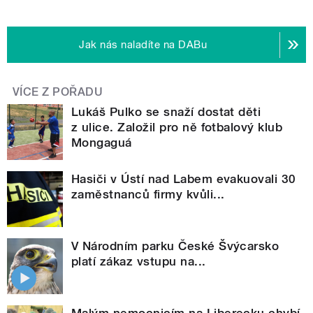
Jak nás naladíte na DABu
VÍCE Z POŘADU
Lukáš Pulko se snaží dostat děti
z ulice. Založil pro ně fotbalový klub
Mongaguá
Hasiči v Ústí nad Labem evakuovali 30
zaměstnanců firmy kvůli...
V Národním parku České Švýcarsko
platí zákaz vstupu na...