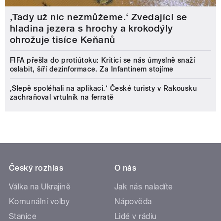
‚Tady už nic nezmůžeme.‘ Zvedající se
hladina jezera s hrochy a krokodýly
ohrožuje tisíce Keňanů
FIFA přešla do protiútoku: Kritici se nás úmyslně snaží
oslabit, šíří dezinformace. Za Infantinem stojíme
‚Slepě spoléhali na aplikaci.‘ České turisty v Rakousku
zachraňoval vrtulník na ferratě
Český rozhlas
O nás
Válka na Ukrajině
Jak nás naladíte
Komunální volby
Nápověda
Stanice
Lidé v rádiu