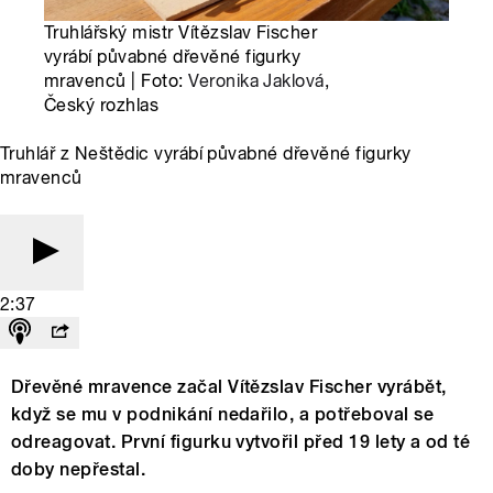
Truhlářský mistr Vítězslav Fischer
vyrábí půvabné dřevěné figurky
mravenců | Foto:
Veronika Jaklová
,
Český rozhlas
Truhlář z Neštědic vyrábí půvabné dřevěné figurky
mravenců
2:37
Dřevěné mravence začal Vítězslav Fischer vyrábět,
když se mu v podnikání nedařilo, a potřeboval se
odreagovat. První figurku vytvořil před 19 lety a od té
doby nepřestal.