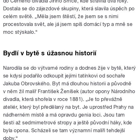
do Černého divadla Jiřího Srnce, kde strávila dva roky.
Dostala se do zájezdové skupiny, která slavila úspěch po
celém světě. „Měla jsem štěstí, že jsem se s nimi
procestovala svět, ale já jsem spíš domácí typ a mně se
moc stýskalo.“
Bydlí v bytě s úžasnou historií
Narodila se do výtvarné rodiny a dodnes žije v bytě, který
se kdysi podařilo odkoupit jejími tatínkovi od sochaře
Jakuba Obrovského. Byt má dlouhou historii a původně
v něm žil malíř František Ženíšek (autor opony Národního
divadla, která shořela v roce 1881). „Je to převážně
ateliér, který byl předělaný na byt. Je uprostřed Prahy na
nádherném místě a má opravdu genia loci. Jsou tam
šesti až sedmimetrové stropy a ještě původní háky, kde
byla opona. Scházeli se tam významní malíři tehdejší
doby.“