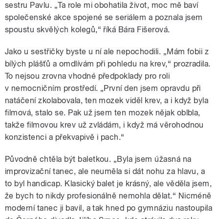
sestru Pavlu. „Ta role mi obohatila život, moc mě baví
společenské akce spojené se seriálem a poznala jsem
spoustu skvělých kolegů,“ říká Bára Fišerová.
Jako u sestřičky byste u ní ale nepochodili. „Mám fobii z
bílých plášťů a omdlívám při pohledu na krev,“ prozradila.
To nejsou zrovna vhodné předpoklady pro roli
v nemocničním prostředí. „První den jsem opravdu při
natáčení zkolabovala, ten mozek viděl krev, a i když byla
filmová, stalo se. Pak už jsem ten mozek nějak oblbla,
takže filmovou krev už zvládám, i když má věrohodnou
konzistenci a překvapivě i pach.“
Původně chtěla být baletkou. „Byla jsem úžasná na
improvizační tanec, ale neuměla si dát nohu za hlavu, a
to byl handicap. Klasický balet je krásný, ale věděla jsem,
že bych to nikdy profesionálně nemohla dělat.“ Nicméně
moderní tanec ji bavil, a tak hned po gymnáziu nastoupila