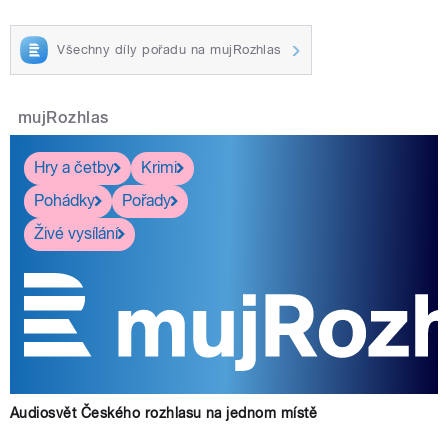
Všechny díly pořadu na mujRozhlas
mujRozhlas
Hry a četby
Krimi
Pohádky
Pořady
Živé vysílání
Audiosvět Českého rozhlasu na jednom místě