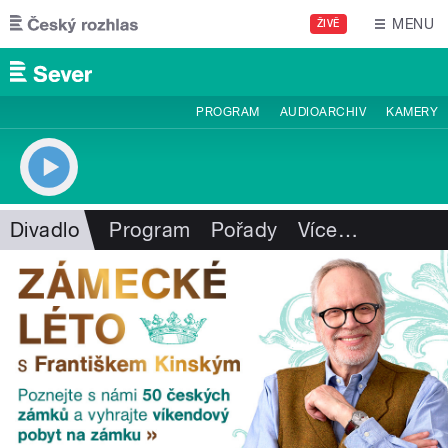
Přejít k hlavnímu obsahu
MENU
ŽIVĚ
PROGRAM
AUDIOARCHIV
KAMERY
Divadlo
Program
Pořady
Více
…