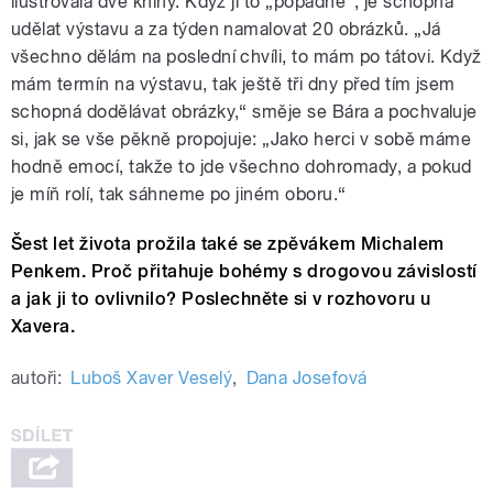
ilustrovala dvě knihy. Když ji to „popadne“, je schopná
udělat výstavu a za týden namalovat 20 obrázků. „Já
všechno dělám na poslední chvíli, to mám po tátovi. Když
mám termín na výstavu, tak ještě tři dny před tím jsem
schopná dodělávat obrázky,“ směje se Bára a pochvaluje
si, jak se vše pěkně propojuje: „Jako herci v sobě máme
hodně emocí, takže to jde všechno dohromady, a pokud
je míň rolí, tak sáhneme po jiném oboru.“
Šest let života prožila také se zpěvákem Michalem
Penkem. Proč přitahuje bohémy s drogovou závislostí
a jak ji to ovlivnilo? Poslechněte si v rozhovoru u
Xavera.
autoři:
Luboš Xaver Veselý
,
Dana Josefová