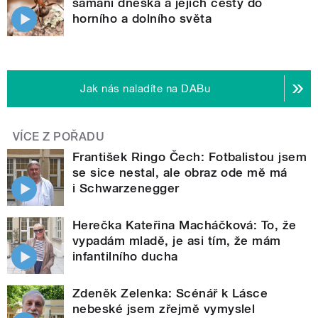
šamani dneška a jejich cesty do
horního a dolního světa
Jak nás naladíte na DABu
VÍCE Z POŘADU
František Ringo Čech: Fotbalistou jsem
se sice nestal, ale obraz ode mě má
i Schwarzenegger
Herečka Kateřina Macháčková: To, že
vypadám mladě, je asi tím, že mám
infantilního ducha
Zdeněk Zelenka: Scénář k Lásce
nebeské jsem zřejmě vymyslel