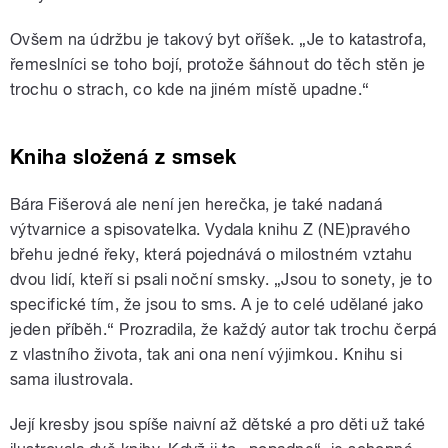
Ovšem na údržbu je takový byt oříšek. „Je to katastrofa,
řemeslníci se toho bojí, protože šáhnout do těch stěn je
trochu o strach, co kde na jiném místě upadne.“
Kniha složená z smsek
Bára Fišerová ale není jen herečka, je také nadaná
výtvarnice a spisovatelka. Vydala knihu Z (NE)pravého
břehu jedné řeky, která pojednává o milostném vztahu
dvou lidí, kteří si psali noční smsky. „Jsou to sonety, je to
specifické tím, že jsou to sms. A je to celé udělané jako
jeden příběh.“ Prozradila, že každý autor tak trochu čerpá
z vlastního života, tak ani ona není výjimkou. Knihu si
sama ilustrovala.
Její kresby jsou spíše naivní až dětské a pro děti už také