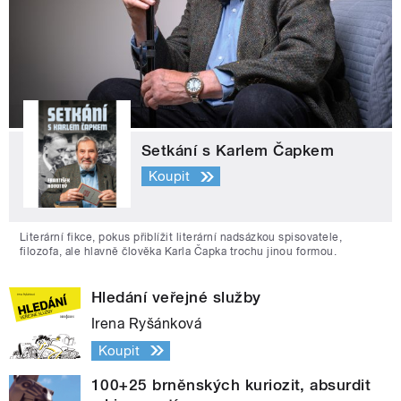
Setkání s Karlem Čapkem
Koupit
Literární fikce, pokus přiblížit literární nadsázkou spisovatele,
filozofa, ale hlavně člověka Karla Čapka trochu jinou formou.
Hledání veřejné služby
Irena Ryšánková
Koupit
100+25 brněnských kuriozit, absurdit