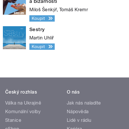
a bizarností
Miloš Šenkýř, Tomáš Kremr
Koupit
Sestry
Martin Uhlíř
Koupit
Český rozhlas
O nás
Válka na Ukrajině
Jak nás naladíte
Komunální volby
Nápověda
Stanice
Lidé v rádiu
eShop
Kariéra