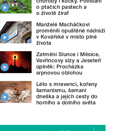
choroby i kočky. Povídání
o ptačích pastech a
o životě žiraf
Manželé Macháčkovi
proměnili opuštěné nádraží
v Kovářské v místo plné
života
Zatmění Slunce i Měsíce,
Vavřincovy slzy a Jeseteří
úplněk: Procházka
srpnovou oblohou
Léto s mravenci, kořeny
šamanismu, šamani
dneška a jejich cesty do
horního a dolního světa