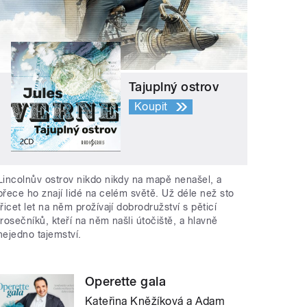
Tajuplný ostrov
Koupit
Lincolnův ostrov nikdo nikdy na mapě nenašel, a
přece ho znají lidé na celém světě. Už déle než sto
třicet let na něm prožívají dobrodružství s pěticí
trosečníků, kteří na něm našli útočiště, a hlavně
nejedno tajemství.
Operette gala
Kateřina Kněžíková a Adam