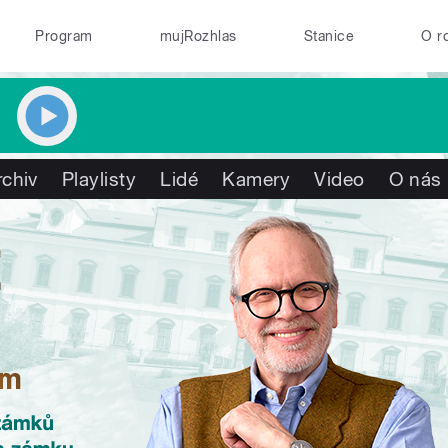
Program
mujRozhlas
Stanice
O r
rchiv
Playlisty
Lidé
Kamery
Video
O nás