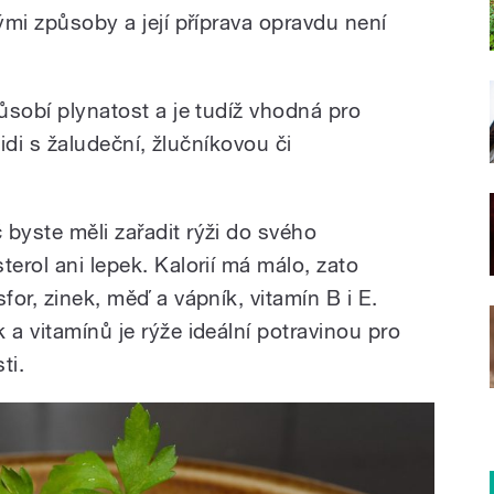
nými způsoby a její příprava opravdu není
působí plynatost a je tudíž vhodná pro
 lidi s žaludeční, žlučníkovou či
byste měli zařadit rýži do svého
terol ani lepek. Kalorií má málo, zato
for, zinek, měď a vápník, vitamín B i E.
 a vitamínů je rýže ideální potravinou pro
ti.