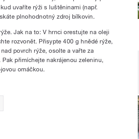
d uvaříte rýži s luštěninami (např.
skáte plnohodnotný zdroj bílkovin.
že. Jak na to: V hrnci orestujte na oleji
chte rozvonět. Přisypte 400 g hnědé rýže,
 nad povrch rýže, osolte a vařte za
Pak přimíchejte nakrájenou zeleninu,
sójovou omáčkou.