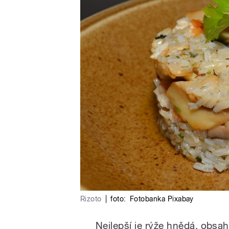
Rizoto
|
foto:
Fotobanka Pixabay
Nejlepší je rýže hnědá, obsahu