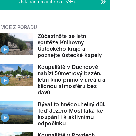
Jak nás naladíte na DABu
VÍCE Z POŘADU
Zúčastněte se letní
soutěže Knihovny
Ústeckého kraje a
poznejte ústecké kapely
Koupaliště v Duchcově
nabízí 50metrový bazén,
letní kino přímo v areálu a
klidnou atmosféru bez
davů
Býval to hnědouhelný důl.
Teď Jezero Most láká ke
koupání i k aktivnímu
odpočinku
Koupaliště v Povrlech