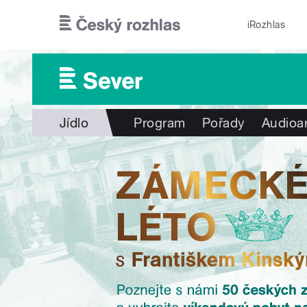
Přejít k hlavnímu obsahu
iRozhlas
Jídlo
Program
Pořady
Audioa