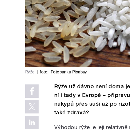
Rýže
|
foto:
Fotobanka Pixabay
Rýže už dávno není doma jen
ní i tady v Evropě – připra
nákypů přes suši až po rizot
také zdravá?
Výhodou rýže je její relativn