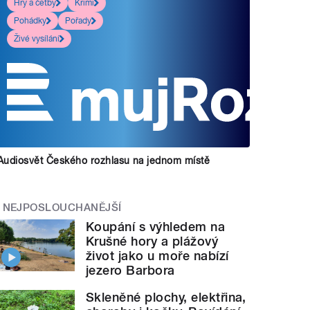
Hry a četby
Krimi
Pohádky
Pořady
Živé vysílání
Audiosvět Českého rozhlasu na jednom místě
NEJPOSLOUCHANĚJŠÍ
Koupání s výhledem na
Krušné hory a plážový
život jako u moře nabízí
jezero Barbora
Skleněné plochy, elektřina,