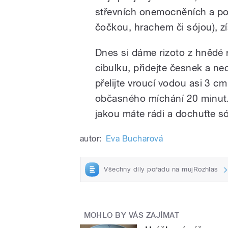
střevních onemocněních a poku
čočkou, hrachem či sójou), zí
Dnes si dáme rizoto z hnědé rý
cibulku, přidejte česnek a ne
přelijte vroucí vodou asi 3 cm
občasného míchání 20 minut. 
jakou máte rádi a dochuťte 
autor:
Eva Bucharová
Všechny díly pořadu na mujRozhlas
MOHLO BY VÁS ZAJÍMAT