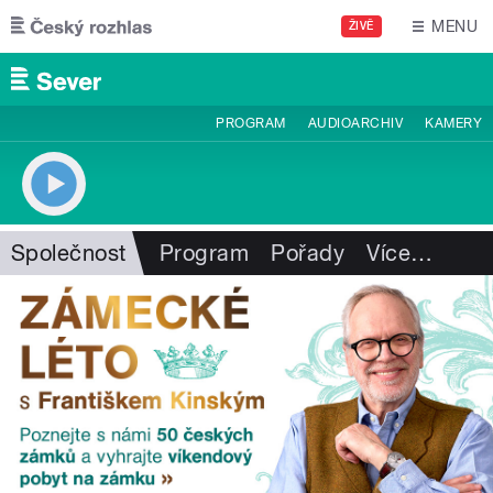
Přejít k hlavnímu obsahu
MENU
ŽIVĚ
PROGRAM
AUDIOARCHIV
KAMERY
Společnost
Program
Pořady
Více
…