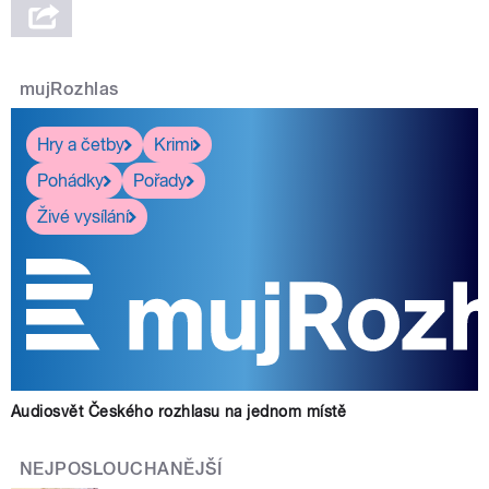
mujRozhlas
Hry a četby
Krimi
Pohádky
Pořady
Živé vysílání
Audiosvět Českého rozhlasu na jednom místě
NEJPOSLOUCHANĚJŠÍ