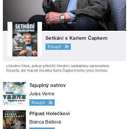
Setkání s Karlem Čapkem
Koupit
Literární fikce, pokus přiblížit literární nadsázkou spisovatele,
filozofa, ale hlavně člověka Karla Čapka trochu jinou formou.
Tajuplný ostrov
Jules Verne
Koupit
Případ Holečkovi
Bianca Bellová