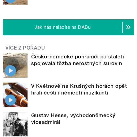
Jak nás naladíte na DABu
VÍCE Z POŘADU
Česko-německé pohraničí po staletí
spojovala těžba nerostných surovin
V Květnově na Krušných horách opět
hráli čeští i němečtí muzikanti
Gustav Hesse, východoněmecký
viceadmirál