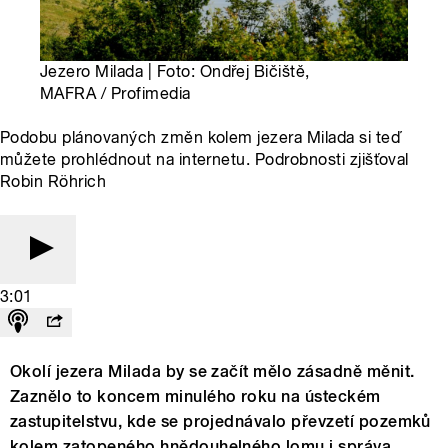
Jezero Milada | Foto: Ondřej Bičiště,
MAFRA / Profimedia
Podobu plánovaných změn kolem jezera Milada si teď
můžete prohlédnout na internetu. Podrobnosti zjišťoval
Robin Röhrich
3:01
Okolí jezera Milada by se začít mělo zásadně měnit.
Zaznělo to koncem minulého roku na ústeckém
zastupitelstvu, kde se projednávalo převzetí pozemků
kolem zatopeného hnědouhelného lomu i správa