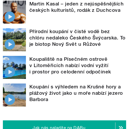
Martin Kasal – jeden z nejúspěšnějších
českých kulturistů, rodák z Duchcova
Přírodní koupání v čisté vodě bez
chlóru nedaleko Českého Švýcarska. To
je biotop Nový Svět u Růžové
Koupaliště na Písečném ostrově
v Litoměřicích nabízí vodní vyžití
i prostor pro celodenní odpočinek
Koupání s výhledem na Krušné hory a
plážový život jako u moře nabízí jezero
Barbora
Jak nás naladíte na DABu