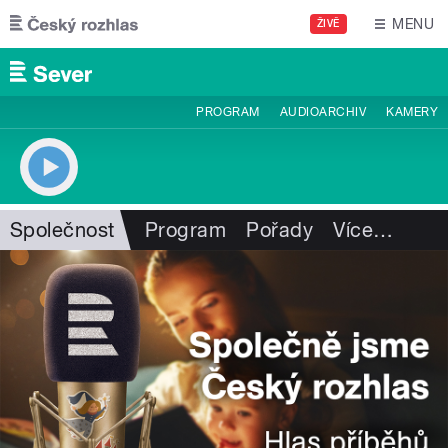
Přejít k hlavnímu obsahu
MENU
ŽIVĚ
PROGRAM
AUDIOARCHIV
KAMERY
Společnost
Program
Pořady
Více
…