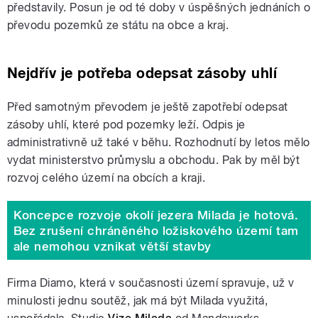
představily. Posun je od té doby v úspěšných jednáních o
převodu pozemků ze státu na obce a kraj.
Nejdřív je potřeba odepsat zásoby uhlí
Před samotným převodem je ještě zapotřebí odepsat
zásoby uhlí, které pod pozemky leží. Odpis je
administrativně už také v běhu. Rozhodnutí by letos mělo
vydat ministerstvo průmyslu a obchodu. Pak by měl být
rozvoj celého území na obcích a kraji.
Koncepce rozvoje okolí jezera Milada je hotová.
Bez zrušení chráněného ložiskového území tam
ale nemohou vznikat větší stavby
Firma Diamo, která v současnosti území spravuje, už v
minulosti jednu soutěž, jak má být Milada využitá,