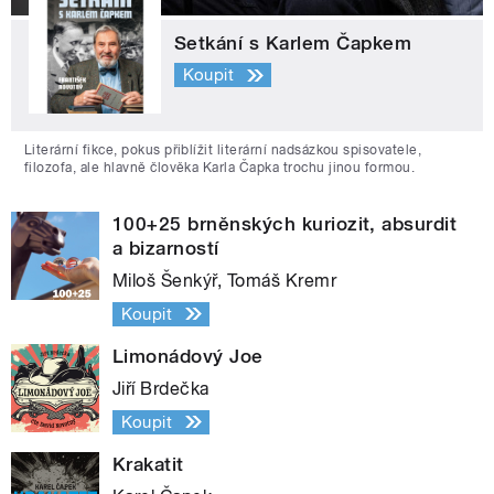
Setkání s Karlem Čapkem
Koupit
Literární fikce, pokus přiblížit literární nadsázkou spisovatele,
filozofa, ale hlavně člověka Karla Čapka trochu jinou formou.
100+25 brněnských kuriozit, absurdit
a bizarností
Miloš Šenkýř, Tomáš Kremr
Koupit
Limonádový Joe
Jiří Brdečka
Koupit
Krakatit