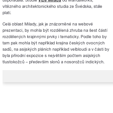
uspořádala. Studie
Vize Milada
od Mandaworks,
vítězného architektonického studia ze Švédska, stále
platí.
Celá oblast Milady, jak je znázorněné na webové
prezentaci, by mohla být rozdělená zhruba na šest částí
rozdělených krajinnými prvky i tematicky. Podle toho by
tam pak mohla být například krajina českých ovocných
sadů, na asijských pláních například velbloudi a v části by
byla přírodní expozice s největším počtem asijských
tlustokožců – především slonů a nosorožců indických.