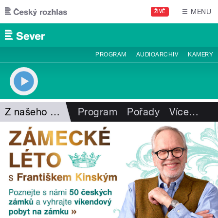
Přejít k hlavnímu obsahu
MENU
ŽIVĚ
PROGRAM
AUDIOARCHIV
KAMERY
Z našeho vysílání
Program
Pořady
Více
…