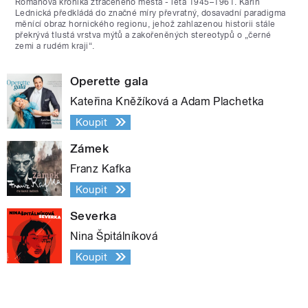
Románová kronika ztraceného města - léta 1945–1961. Karin
Lednická předkládá do značné míry převratný, dosavadní paradigma
měnící obraz hornického regionu, jehož zahlazenou historii stále
překrývá tlustá vrstva mýtů a zakořeněných stereotypů o „černé
zemi a rudém kraji“.
Operette gala
Kateřina Kněžíková a Adam Plachetka
Koupit
Zámek
Franz Kafka
Koupit
Severka
Nina Špitálníková
Koupit