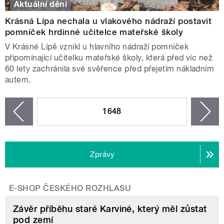
Aktuální dění
Krásná Lípa nechala u vlakového nádraží postavit
pomníček hrdinné učitelce mateřské školy
V Krásné Lípě vznikl u hlavního nádraží pomníček
připomínající učitelku mateřské školy, která před víc než
60 lety zachránila své svěřence před přejetím nákladním
autem.
STRÁNKY
1648
n
zí
Zprávy
E-SHOP ČESKÉHO ROZHLASU
Závěr příběhu staré Karviné, který měl zůstat
pod zemí