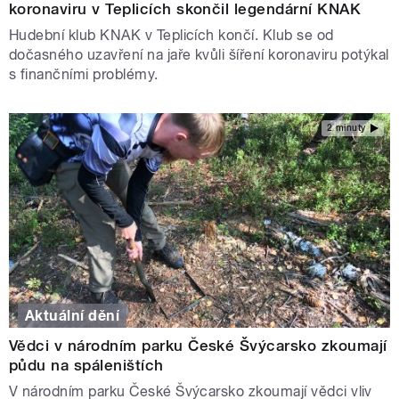
koronaviru v Teplicích skončil legendární KNAK
Hudební klub KNAK v Teplicích končí. Klub se od
dočasného uzavření na jaře kvůli šíření koronaviru potýkal
s finančními problémy.
2 minuty
Aktuální dění
Vědci v národním parku České Švýcarsko zkoumají
půdu na spáleništích
V národním parku České Švýcarsko zkoumají vědci vliv