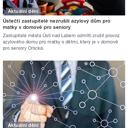
Aktuální dění
Ústečtí zastupitelé nezrušili azylový dům pro
matky v domově pro seniory
Zastupitelé města Ústí nad Labem odmítli zrušit provoz
azylového domu pro matky s dětmi, který je v domově
pro seniory Orlická.
Aktuální dění