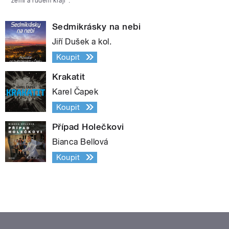
zemi a rudém kraji“.
Sedmikrásky na nebi
Jiří Dušek a kol.
Koupit
Krakatit
Karel Čapek
Koupit
Případ Holečkovi
Bianca Bellová
Koupit