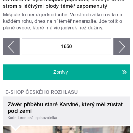
strom s léčivými plody téměř zapomenutý
Mišpule to nemá jednoduché. Ve středověku rostla na
každém rohu, dnes na ní téměř nenarazíte. Jde totiž o
plané ovoce, které má víc jadýrek než dužiny.
STRÁNKY
1650
n
zí
Zprávy
E-SHOP ČESKÉHO ROZHLASU
Závěr příběhu staré Karviné, který měl zůstat
pod zemí
Karin Lednická, spisovatelka