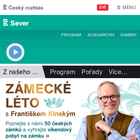
Přejít k hlavnímu obsahu
MENU
ŽIVĚ
PROGRAM
AUDIOARCHIV
KAMERY
Z našeho vysílání
Program
Pořady
Více
…