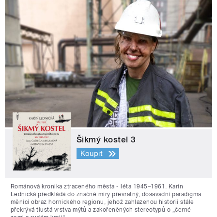
Šikmý kostel 3
Koupit
Románová kronika ztraceného města - léta 1945–1961. Karin
Lednická předkládá do značné míry převratný, dosavadní paradigma
měnící obraz hornického regionu, jehož zahlazenou historii stále
překrývá tlustá vrstva mýtů a zakořeněných stereotypů o „černé