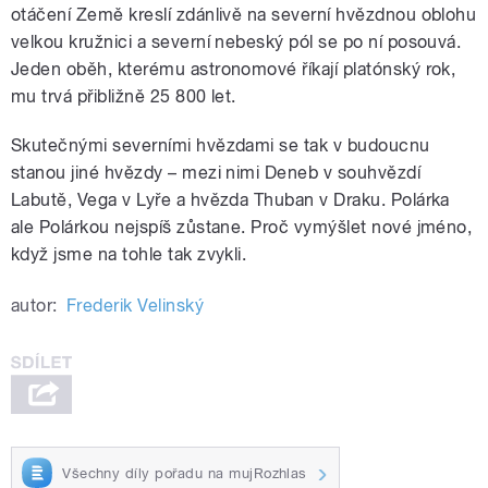
otáčení Země kreslí zdánlivě na severní hvězdnou oblohu
velkou kružnici a severní nebeský pól se po ní posouvá.
Jeden oběh, kterému astronomové říkají platónský rok,
mu trvá přibližně 25 800 let.
Skutečnými severními hvězdami se tak v budoucnu
stanou jiné hvězdy – mezi nimi Deneb v souhvězdí
Labutě, Vega v Lyře a hvězda Thuban v Draku. Polárka
ale Polárkou nejspíš zůstane. Proč vymýšlet nové jméno,
když jsme na tohle tak zvykli.
autor:
Frederik Velinský
Všechny díly pořadu na mujRozhlas