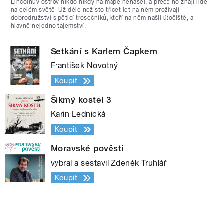
Lincolnův ostrov nikdo nikdy na mapě nenašel, a přece ho znají lidé
na celém světě. Už déle než sto třicet let na něm prožívají
dobrodružství s pěticí trosečníků, kteří na něm našli útočiště, a
hlavně nejedno tajemství.
Setkání s Karlem Čapkem
František Novotný
Koupit
Šikmý kostel 3
Karin Lednická
Koupit
Moravské pověsti
vybral a sestavil Zdeněk Truhlář
Koupit