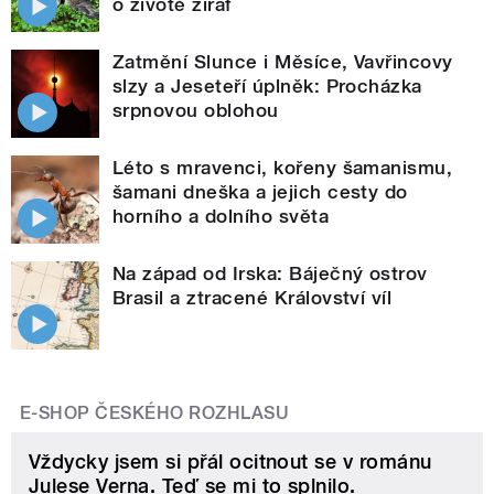
o životě žiraf
Zatmění Slunce i Měsíce, Vavřincovy
slzy a Jeseteří úplněk: Procházka
srpnovou oblohou
Léto s mravenci, kořeny šamanismu,
šamani dneška a jejich cesty do
horního a dolního světa
Na západ od Irska: Báječný ostrov
Brasil a ztracené Království víl
E-SHOP ČESKÉHO ROZHLASU
Vždycky jsem si přál ocitnout se v románu
Julese Verna. Teď se mi to splnilo.