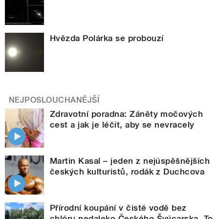
Hvězda Polárka se probouzí
NEJPOSLOUCHANĚJŠÍ
Zdravotní poradna: Záněty močových
cest a jak je léčit, aby se nevracely
Martin Kasal – jeden z nejúspěšnějších
českých kulturistů, rodák z Duchcova
Přírodní koupání v čisté vodě bez
chlóru nedaleko Českého Švýcarska. To