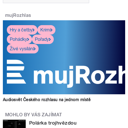
mujRozhlas
Hry a četby
Krimi
Pohádky
Pořady
Živé vysílání
Audiosvět Českého rozhlasu na jednom místě
MOHLO BY VÁS ZAJÍMAT
Polárka trojhvězdou