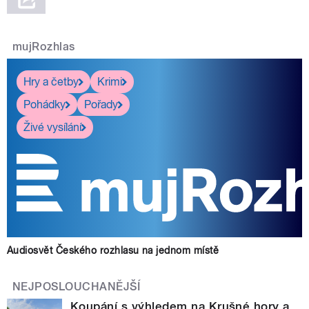
mujRozhlas
Hry a četby
Krimi
Pohádky
Pořady
Živé vysílání
Audiosvět Českého rozhlasu na jednom místě
NEJPOSLOUCHANĚJŠÍ
Koupání s výhledem na Krušné hory a