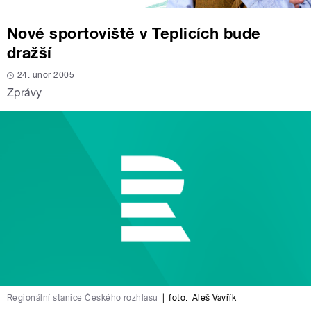
Nové sportoviště v Teplicích bude
dražší
24. únor 2005
Zprávy
Regionální stanice Českého rozhlasu
|
foto:
Aleš Vavřík