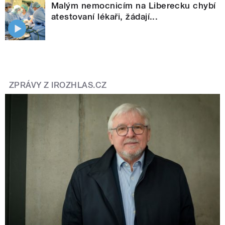
Malým nemocnicím na Liberecku chybí
atestovaní lékaři, žádají...
ZPRÁVY Z IROZHLAS.CZ