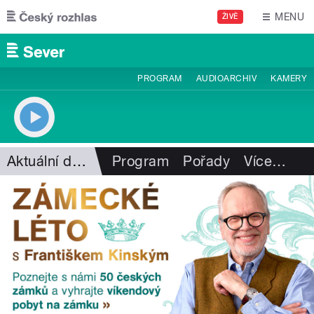
Přejít k hlavnímu obsahu
MENU
ŽIVĚ
PROGRAM
AUDIOARCHIV
KAMERY
Aktuální dění
Program
Pořady
Více
…