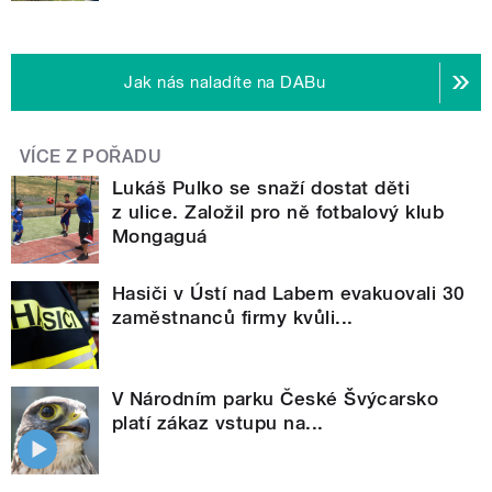
Jak nás naladíte na DABu
VÍCE Z POŘADU
Lukáš Pulko se snaží dostat děti
z ulice. Založil pro ně fotbalový klub
Mongaguá
Hasiči v Ústí nad Labem evakuovali 30
zaměstnanců firmy kvůli...
V Národním parku České Švýcarsko
platí zákaz vstupu na...