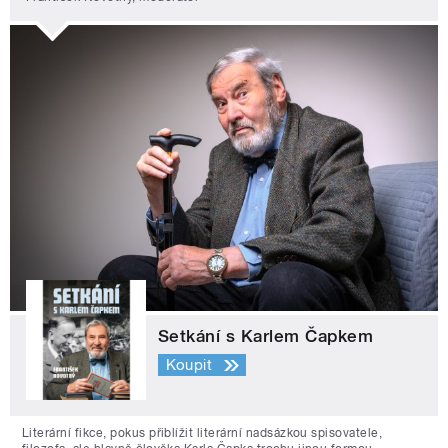
Setkání s Karlem Čapkem
Koupit
Literární fikce, pokus přiblížit literární nadsázkou spisovatele,