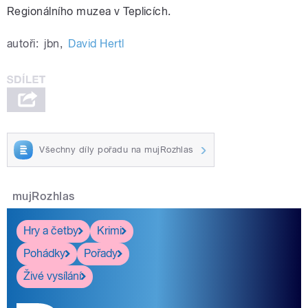
Regionálního muzea v Teplicích.
pause
autoři:
jbn
,
David Hertl
Všechny díly pořadu na mujRozhlas
mujRozhlas
Hry a četby
Krimi
Pohádky
Pořady
Živé vysílání