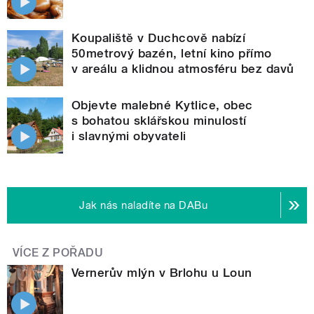
Koupaliště v Duchcově nabízí
50metrový bazén, letní kino přímo
v areálu a klidnou atmosféru bez davů
Objevte malebné Kytlice, obec
s bohatou sklářskou minulostí
i slavnými obyvateli
Jak nás naladíte na DABu
VÍCE Z POŘADU
Vernerův mlýn v Brlohu u Loun