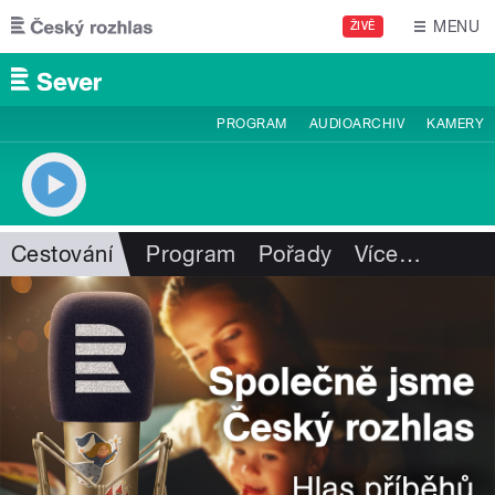
Přejít k hlavnímu obsahu
MENU
ŽIVĚ
PROGRAM
AUDIOARCHIV
KAMERY
Cestování
Program
Pořady
Více
…