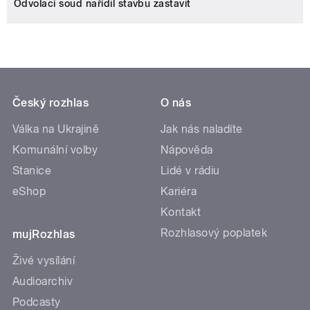
Odvolací soud nařídil stavbu zastavit
Český rozhlas
O nás
Válka na Ukrajině
Jak nás naladíte
Komunální volby
Nápověda
Stanice
Lidé v rádiu
eShop
Kariéra
Kontakt
Rozhlasový poplatek
mujRozhlas
Živé vysílání
Audioarchiv
Podcasty