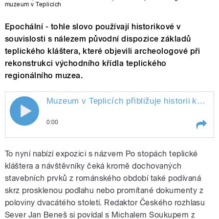
muzeum v Teplicích
Epochální - tohle slovo používají historikové v
souvislosti s nálezem původní dispozice základů
teplického kláštera, které objevili archeologové při
rekonstrukci východního křídla teplického
regionálního muzea.
Muzeum v Teplicích přibližuje historii
kláštera
0:00
Play /
kláštera
Muzeum v Teplicích přibližuje
To nyní nabízí expozici s názvem Po stopách teplické
historii
kláštera a návštěvníky čeká kromě dochovaných
stavebních prvků z románského období také podívaná
skrz prosklenou podlahu nebo promítané dokumenty z
poloviny dvacátého století. Redaktor Českého rozhlasu
Sever Jan Beneš si povídal s Michalem Soukupem z