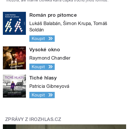
filozofa, ale hlavně člověka Karla Čapka trochu jinou formou.
Román pro pitomce
Lukáš Balabán, Šimon Krupa, Tomáš
Soldán
Koupit
Vysoké okno
Raymond Chandler
Koupit
Tiché hlasy
Patricia Gibneyová
Koupit
ZPRÁVY Z IROZHLAS.CZ