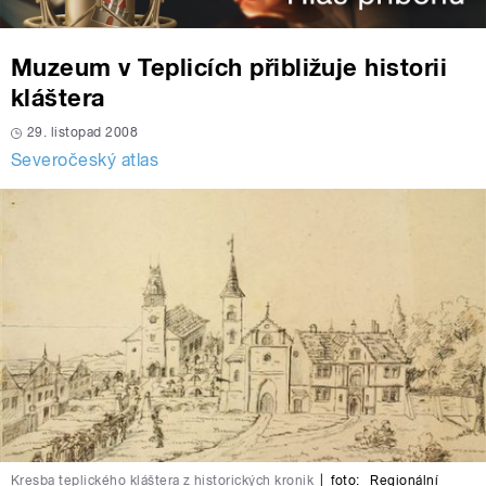
Muzeum v Teplicích přibližuje historii
kláštera
29. listopad 2008
Severočeský atlas
Kresba teplického kláštera z historických kronik
|
foto:
Regionální