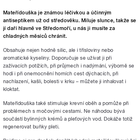
Mateřídouška je známou léčivkou a účinným
antiseptikem už od středověku. Miluje slunce, takže se
jí daří hlavně ve Středomoří, u nás ji musíte za
chladných měsíců chránit.
Obsahuje nejen hodně silic, ale i třísloviny nebo
aromatické kyseliny. Doporučuje se užívat ji při
zažívacích potížích, při průjmech i nadýmání, výborně se
hodí i při onemocnění horních cest dýchacích, při
nachlazení, kašli, bolesti v krku – můžete ji inhalovat i
kloktat.
Mateřídouška také stimuluje krevní oběh a pomůže při
problémech s močovými cestami. Ne náhodou bývá
součástí bylinných krémů a pleťových vod. Dokáže totiž
regenerovat buňky pleti.