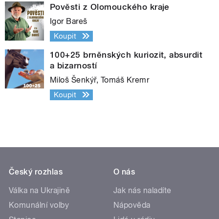
Pověsti z Olomouckého kraje
Igor Bareš
Koupit
100+25 brněnských kuriozit, absurdit
a bizarností
Miloš Šenkýř, Tomáš Kremr
Koupit
Český rozhlas
O nás
Válka na Ukrajině
Jak nás naladíte
Komunální volby
Nápověda