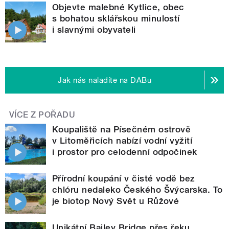
Objevte malebné Kytlice, obec
s bohatou sklářskou minulostí
i slavnými obyvateli
Jak nás naladíte na DABu
VÍCE Z POŘADU
Koupaliště na Písečném ostrově
v Litoměřicích nabízí vodní vyžití
i prostor pro celodenní odpočinek
Přírodní koupání v čisté vodě bez
chlóru nedaleko Českého Švýcarska. To
je biotop Nový Svět u Růžové
Unikátní Bailey Bridge přes řeku