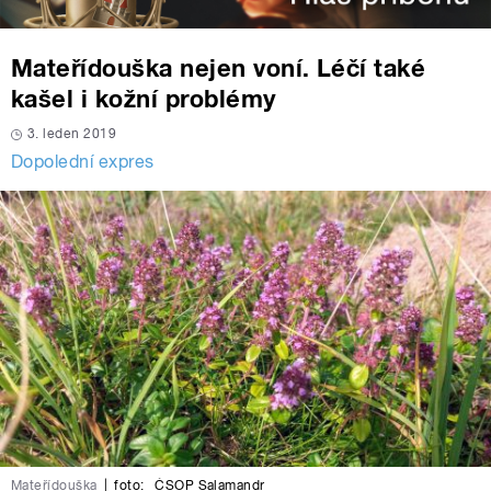
Mateřídouška nejen voní. Léčí také
kašel i kožní problémy
3. leden 2019
Dopolední expres
Mateřídouška
|
foto:
ČSOP Salamandr