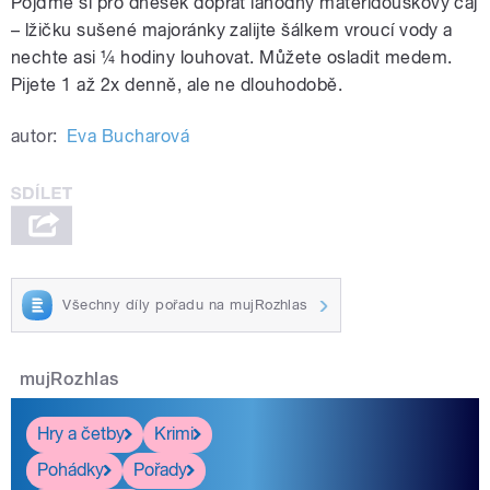
Pojďme si pro dnešek dopřát lahodný mateřídouškový čaj
– lžičku sušené majoránky zalijte šálkem vroucí vody a
nechte asi ¼ hodiny louhovat. Můžete osladit medem.
Pijete 1 až 2x denně, ale ne dlouhodobě.
autor:
Eva Bucharová
Všechny díly pořadu na mujRozhlas
mujRozhlas
Hry a četby
Krimi
Pohádky
Pořady