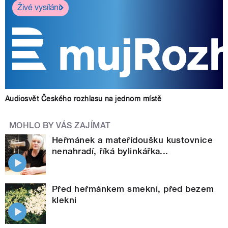
Živé vysílání
Audiosvět Českého rozhlasu na jednom místě
MOHLO BY VÁS ZAJÍMAT
Heřmánek a mateřídoušku kustovnice
nenahradí, říká bylinkářka...
Před heřmánkem smekni, před bezem
klekni