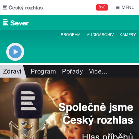
Přejít k hlavnímu obsahu
MENU
ŽIVĚ
PROGRAM
AUDIOARCHIV
KAMERY
Zdraví
Program
Pořady
Více
…