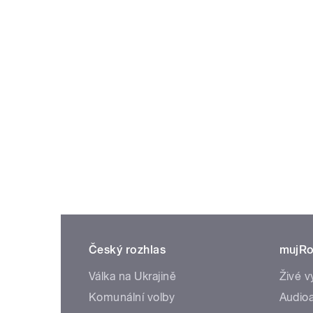
Český rozhlas
mujRo
Válka na Ukrajině
Živé v
Komunální volby
Audioa