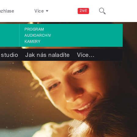
ozhlase
Více
ŽIVĚ
PROGRAM
AUDIOARCHIV
KAMERY
 studio
Jak nás naladíte
Více
…