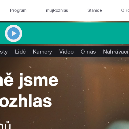
Program
mujRozhlas
Stanice
O r
isty
Lidé
Kamery
Video
O nás
Nahrávací