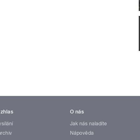
zhlas
O nás
ysílání
Jak nás naladíte
rchiv
Nápověda