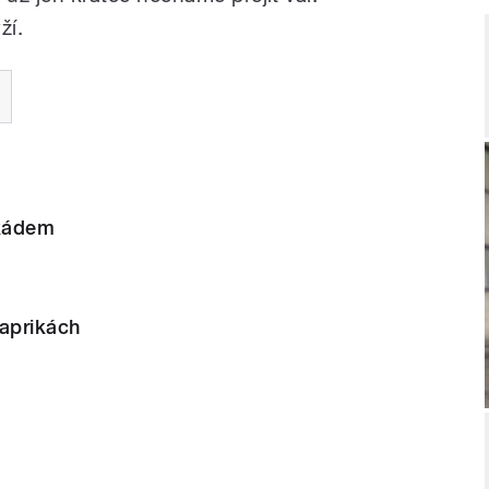
ží.
okádem
paprikách