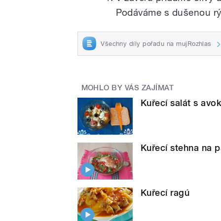
Podáváme s dušenou rý
Všechny díly pořadu na mujRozhlas
MOHLO BY VÁS ZAJÍMAT
Kuřecí salát s av
Kuřecí stehna na 
Kuřecí ragú