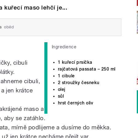
 a kuřecí maso lehčí je...
a
oběd
Ingredience
čky, cibuli
1 kuřecí prsíčka
rajčatová passata – 250 ml
látky.
1 cibule
mahneme cibuli,
2 stroužky česneku
a jen krátce
olej
sůl
hrst černých oliv
akrájené maso a
 aby se zatáhlo.
ata, mírně podlijeme a dusíme do měkka.
 už jen krátce necháme přejít var.