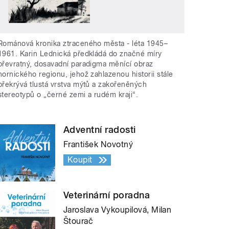
Románová kronika ztraceného města - léta 1945–
1961. Karin Lednická předkládá do značné míry
převratný, dosavadní paradigma měnící obraz
hornického regionu, jehož zahlazenou historii stále
překrývá tlustá vrstva mýtů a zakořeněných
stereotypů o „černé zemi a rudém kraji“.
Adventní radosti
František Novotný
Koupit
Veterinární poradna
Jaroslava Vykoupilová, Milan
Štourač