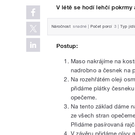
V létě se hodí lehčí pokrmy
Náročnost
snadné
|
Počet porcí
3
|
Typ jídl
Postup:
Maso nakrájíme na kosti
nadrobno a česnek na p
Na rozehřátém oleji os
přidáme plátky česneku 
opečeme.
Na tento základ dáme n
ze všech stran opečeme,
Přidáme pasírovaná rajč
V závěru přidáme olivy a