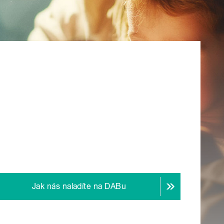
Jak nás naladíte na DABu