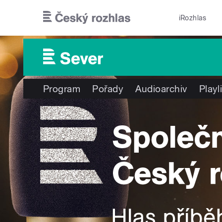
Přejít k hlavnímu obsahu
iRozhlas
Program
Pořady
Audioarchiv
Playl