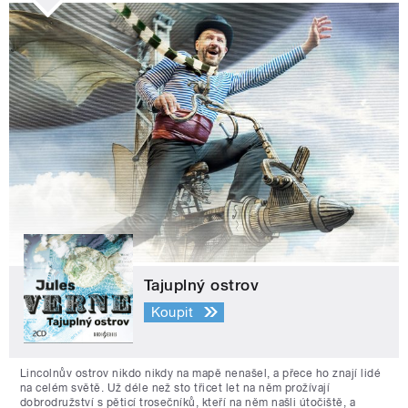
Tajuplný ostrov
Koupit
Lincolnův ostrov nikdo nikdy na mapě nenašel, a přece ho znají lidé
na celém světě. Už déle než sto třicet let na něm prožívají
dobrodružství s pěticí trosečníků, kteří na něm našli útočiště, a