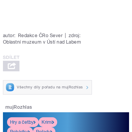
autor:
Redakce ČRo Sever
|
zdroj:
Oblastní muzeum v Ústí nad Labem
Všechny díly pořadu na mujRozhlas
mujRozhlas
Hry a četby
Krimi
Pohádky
Pořady