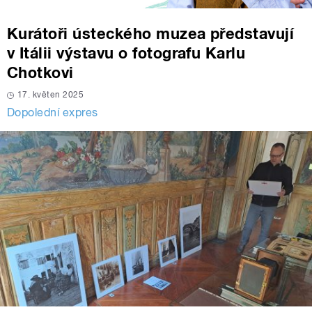
Kurátoři ústeckého muzea představují
v Itálii výstavu o fotografu Karlu
Chotkovi
17. květen 2025
Dopolední expres