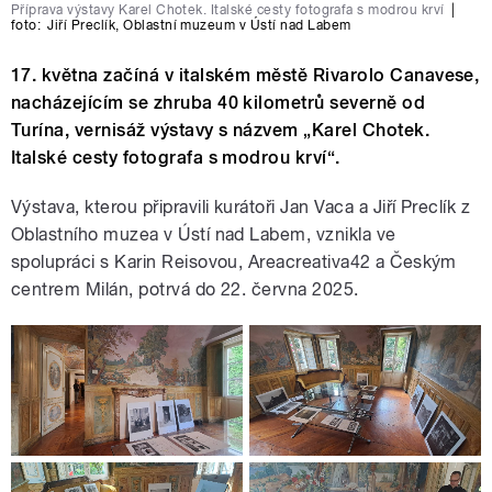
Příprava výstavy Karel Chotek. Italské cesty fotografa s modrou krví
|
foto:
Jiří Preclík
,
Oblastní muzeum v Ústí nad Labem
17. května začíná v italském městě Rivarolo Canavese,
nacházejícím se zhruba 40 kilometrů severně od
Turína, vernisáž výstavy s názvem „Karel Chotek.
Italské cesty fotografa s modrou krví“.
Výstava, kterou připravili kurátoři Jan Vaca a Jiří Preclík z
Oblastního muzea v Ústí nad Labem, vznikla ve
spolupráci s Karin Reisovou, Areacreativa42 a Českým
centrem Milán, potrvá do 22. června 2025.