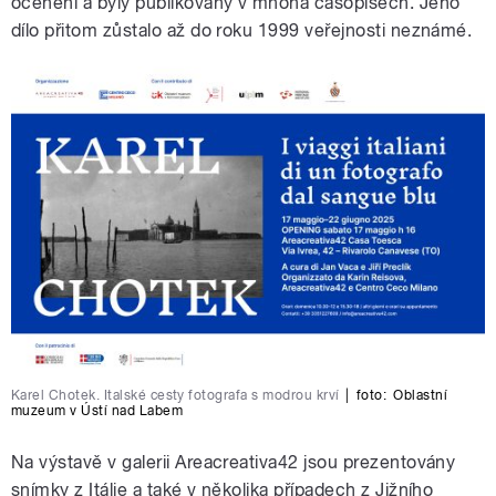
ocenění a byly publikovány v mnoha časopisech. Jeho
dílo přitom zůstalo až do roku 1999 veřejnosti neznámé.
Karel Chotek. Italské cesty fotografa s modrou krví
|
foto:
Oblastní
muzeum v Ústí nad Labem
Na výstavě v galerii Areacreativa42 jsou prezentovány
snímky z Itálie a také v několika případech z Jižního