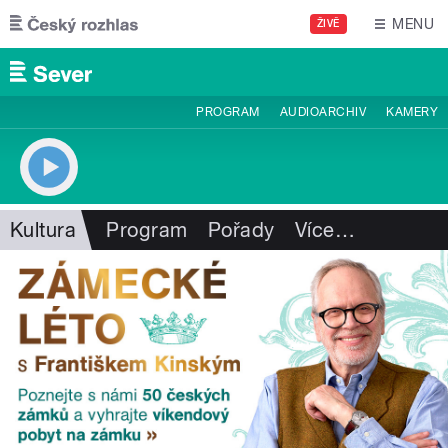
Přejít k hlavnímu obsahu
MENU
ŽIVĚ
PROGRAM
AUDIOARCHIV
KAMERY
Kultura
Program
Pořady
Více
…