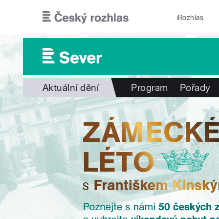
Přejít k hlavnímu obsahu
iRozhlas
Aktuální dění
Program
Pořady