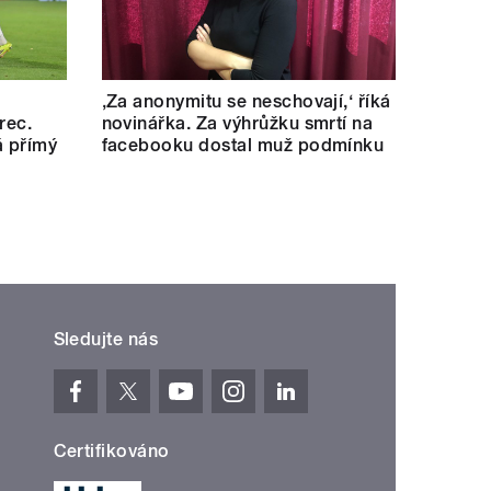
‚Za anonymitu se neschovají,‘ říká
rec.
novinářka. Za výhrůžku smrtí na
á přímý
facebooku dostal muž podmínku
Sledujte nás
Certifikováno