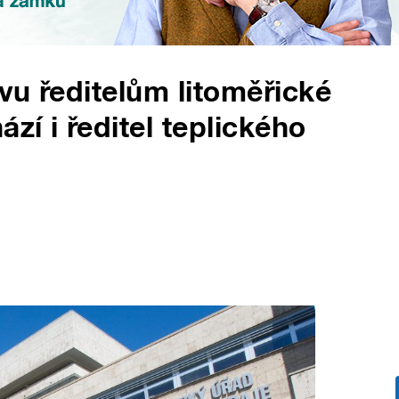
vu ředitelům litoměřické
zí i ředitel teplického