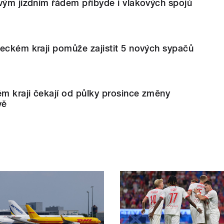
vým jízdním řádem přibyde i vlakových spojů
eckém kraji pomůže zajistit 5 nových sypačů
ém kraji čekají od půlky prosince změny
vě