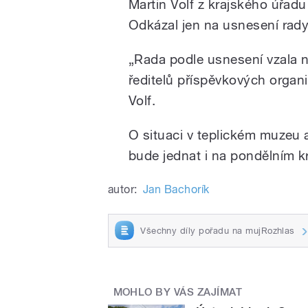
Martin Volf z krajského úřad
Odkázal jen na usnesení rady
„Rada podle usnesení vzala 
ředitelů příspěvkových organi
Volf.
O situaci v teplickém muzeu a
bude jednat i na pondělním k
autor:
Jan Bachorík
Všechny díly pořadu na mujRozhlas
MOHLO BY VÁS ZAJÍMAT