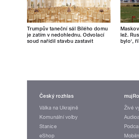
Trumpův taneční sál Bílého domu
Masková
je zatím v nedohlednu. Odvolací
lež. Rus
soud nařídil stavbu zastavit
bylo‘, 
Český rozhlas
mujRo
Válka na Ukrajině
Živé v
Komunální volby
Audioa
Stanice
Podca
eShop
Mobiln