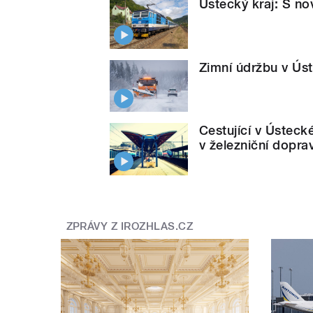
Ústecký kraj: S no
Zimní údržbu v Úst
Cestující v Ústeck
v železniční dopra
ZPRÁVY Z IROZHLAS.CZ