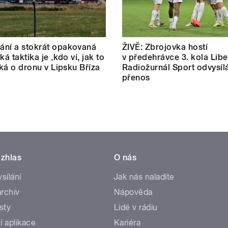
ní a stokrát opakovaná
ŽIVĚ: Zbrojovka hostí
ká taktika je ‚kdo ví, jak to
v předehrávce 3. kola Libe
říká o dronu v Lipsku Bříza
Radiožurnál Sport odvysíl
přenos
zhlas
O nás
ysílání
Jak nás naladíte
rchiv
Nápověda
sty
Lidé v rádiu
í aplikace
Kariéra