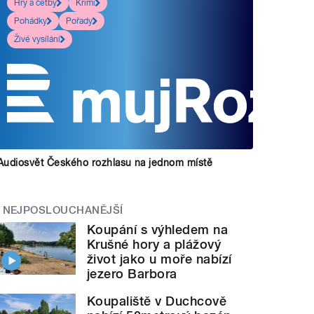
Hry a četby
Krimi
Pohádky
Pořady
Živé vysílání
Audiosvět Českého rozhlasu na jednom místě
NEJPOSLOUCHANĚJŠÍ
Koupání s výhledem na
Krušné hory a plážový
život jako u moře nabízí
jezero Barbora
Koupaliště v Duchcově