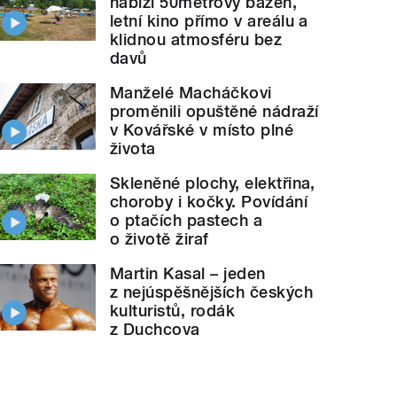
nabízí 50metrový bazén,
letní kino přímo v areálu a
klidnou atmosféru bez
davů
Manželé Macháčkovi
proměnili opuštěné nádraží
v Kovářské v místo plné
života
Skleněné plochy, elektřina,
choroby i kočky. Povídání
o ptačích pastech a
o životě žiraf
Martin Kasal – jeden
z nejúspěšnějších českých
kulturistů, rodák
z Duchcova