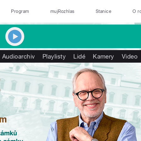
Program
mujRozhlas
Stanice
O r
Audioarchiv
Playlisty
Lidé
Kamery
Video