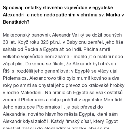
Spočívají ostatky slavného vojevůdce v egyptské
Alexandrii a nebo nedopatřením v chrámu sv. Marka v
Benátkách?
Makedonský panovník Alexandr Veliký se dožil pouhých
33 let. Když roku 323 př.n.l. v Babylonu zemřel, jeho říše
sahala od Řecka a Egypta až po Indii. Příčina smrti
velkého vojevůdce není známá - mohlo jít o malárii nebo
zápal plic. Dokonce se říkalo, že Alexandr byl otráven.
Říši si rozdělili jeho generálové; v Egyptě se vlády ujal
Ptolemaios. Alexandrovo tělo bylo mumifikováno a dva
roky po smrti se chystal jeho převoz do královské hrobky
v rodné Makedonii. Na hranicích Egypta se však ostatků
zmocnil Ptolemaios a dal je pohřbít v egyptské Memfidě.
Jeho nástupce Ptolemaios II. je pak převezl do
Alexandrie, nového hlavního města Egypta, které sám
Alexandr kdysi založil. Každý římský císař, který Egypt
navštívil, zašel i do Alexandrovy hrobky, aby se mu