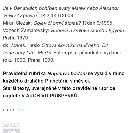
Je v Benátkách pohřben svatý Marek nebo Alexandr
Veliký?
Zpráva ČTK z 14.6.2004.
Milan Slezák:
Objev či omyl století?
Týden 9/1995.
Vojtěch Zamarovský:
Bohové a králové starého Egypta.
Praha 1979.
dk:
Marek
. Heslo
Ottova slovníku naučného. Díl
šestnáctý Líh - Media.
Fotoreprint původního vydání z
roku 1900. Praha 1999.
Pravidelná rubrika
Napínavé bádání
se vysílá v rámci
každého druhého Planetária v měsíci.
Starší texty, uveřejněné v této pravidelné rubrice
najdete
V ARCHIVU PŘÍSPĚVKŮ
.
autor:
frv