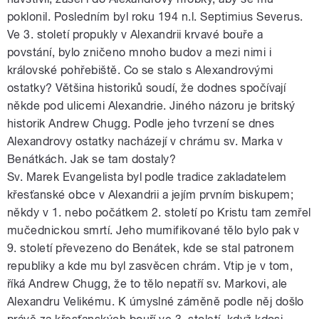
poklonil. Posledním byl roku 194 n.l. Septimius Severus.
Ve 3. století propukly v Alexandrii krvavé bouře a
povstání, bylo zničeno mnoho budov a mezi nimi i
královské pohřebiště. Co se stalo s Alexandrovými
ostatky? Většina historiků soudí, že dodnes spočívají
někde pod ulicemi Alexandrie. Jiného názoru je britský
historik Andrew Chugg. Podle jeho tvrzení se dnes
Alexandrovy ostatky nacházejí v chrámu sv. Marka v
Benátkách. Jak se tam dostaly?
Sv. Marek Evangelista byl podle tradice zakladatelem
křesťanské obce v Alexandrii a jejím prvním biskupem;
někdy v 1. nebo počátkem 2. století po Kristu tam zemřel
mučednickou smrtí. Jeho mumifikované tělo bylo pak v
9. století převezeno do Benátek, kde se stal patronem
republiky a kde mu byl zasvěcen chrám. Vtip je v tom,
říká Andrew Chugg, že to tělo nepatří sv. Markovi, ale
Alexandru Velikému. K úmyslné záměně podle něj došlo