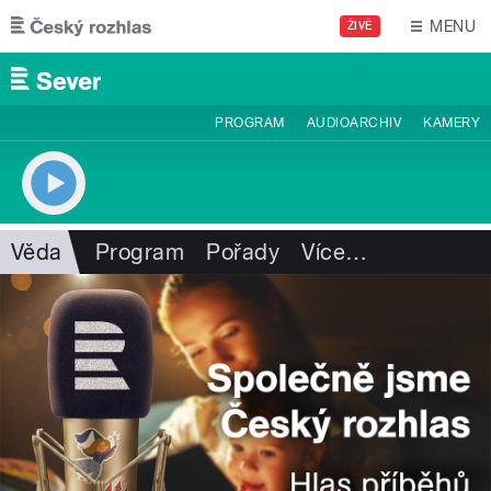
Přejít k hlavnímu obsahu
MENU
ŽIVĚ
PROGRAM
AUDIOARCHIV
KAMERY
Věda
Program
Pořady
Více
…