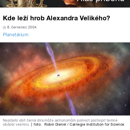
Kde leží hrob Alexandra Velikého?
8. červenec 2004
Planetárium
Nejstarší obří černá díra může astronomům pomoct pochopit temné
období vesmíru
|
foto:
Robin Dienel / Carnegie Institution for Science