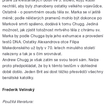
právě za křesťanských bouří ve 3. století, když kdosi
nechtěl, aby byly zhanobeny ostatky velkého vojevůdce.
Ostatně - o posmrtném osudu těla sv. Marka se ví ještě
méně; podle některých pramenů mohlo být dokonce po
Markově smrti spáleno, dodává k tomu Chugg. Jediná
možnost, jak zjistit totožnost mrtvého těla z chrámu sv.
Marka by podle Chugga byla jeho exhumace a provedení
testů DNA. Ostatky Alexandrova otce Filipa
Makedonského už byly v 70. letech minulého století
nalezeny a tak je s čím srovnávat.
Andrew Chugg je však zatím se svou teorií sám. Nelze
proto předpokládat, že by k těmto testům v dohledné
době došlo. Jeden Brit asi dost těžko přesvědčí všechny
benátské katolíky.
Frederik Velinský
Použitá literatura: