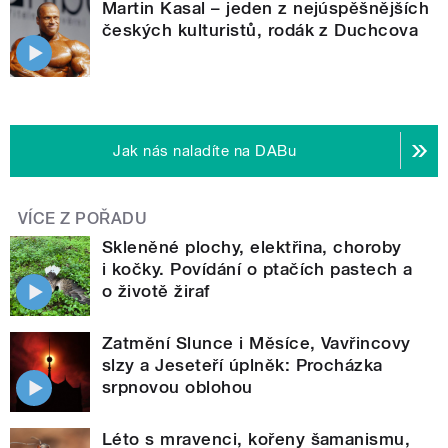
Martin Kasal – jeden z nejúspěšnějších
českých kulturistů, rodák z Duchcova
Jak nás naladíte na DABu
VÍCE Z POŘADU
Skleněné plochy, elektřina, choroby
i kočky. Povídání o ptačích pastech a
o životě žiraf
Zatmění Slunce i Měsíce, Vavřincovy
slzy a Jeseteří úplněk: Procházka
srpnovou oblohou
Léto s mravenci, kořeny šamanismu,