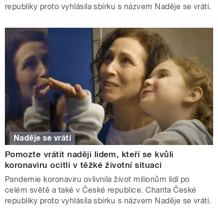
republiky proto vyhlásila sbírku s názvem Naděje se vrátí.
Naděje se vrátí
Pomozte vrátit naději lidem, kteří se kvůli
koronaviru ocitli v těžké životní situaci
Pandemie koronaviru ovlivnila život milionům lidí po
celém světě a také v České republice. Charita České
republiky proto vyhlásila sbírku s názvem Naděje se vrátí.