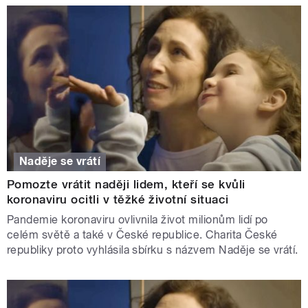
Naděje se vrátí
Pomozte vrátit naději lidem, kteří se kvůli
koronaviru ocitli v těžké životní situaci
Pandemie koronaviru ovlivnila život milionům lidí po
celém světě a také v České republice. Charita České
republiky proto vyhlásila sbírku s názvem Naděje se vrátí.