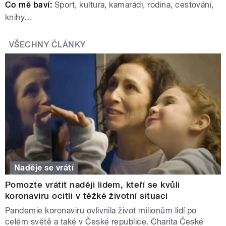
Co mě baví:
Sport, kultura, kamarádi, rodina, cestování,
knihy…
VŠECHNY ČLÁNKY
Naděje se vrátí
Pomozte vrátit naději lidem, kteří se kvůli
koronaviru ocitli v těžké životní situaci
Pandemie koronaviru ovlivnila život milionům lidí po
celém světě a také v České republice. Charita České