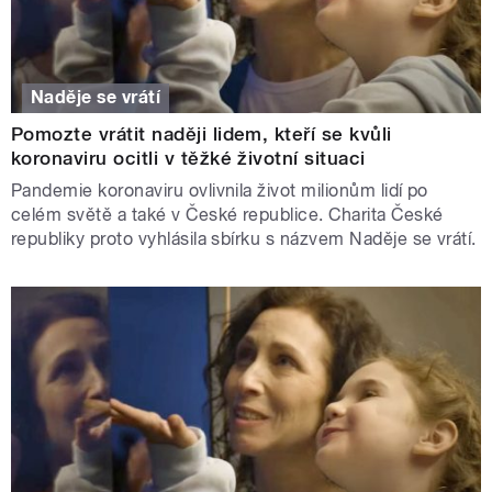
Naděje se vrátí
Pomozte vrátit naději lidem, kteří se kvůli
koronaviru ocitli v těžké životní situaci
Pandemie koronaviru ovlivnila život milionům lidí po
celém světě a také v České republice. Charita České
republiky proto vyhlásila sbírku s názvem Naděje se vrátí.