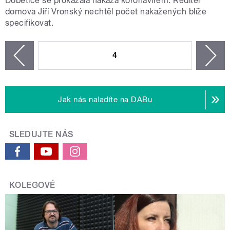
Dobětice se prokázala nákaza koronavirem. Ředitel
domova Jiří Vronský nechtěl počet nakažených blíže
specifikovat.
STRÁNKY
4
n
zí
Jak nás naladíte na DABu
SLEDUJTE NÁS
KOLEGOVÉ