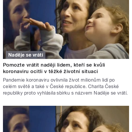
Naděje se vrátí
Pomozte vrátit naději lidem, kteří se kvůli
koronaviru ocitli v těžké životní situaci
Pandemie koronaviru ovlivnila život milionům lidí po
celém světě a také v České republice. Charita České
republiky proto vyhlásila sbírku s názvem Naděje se vrátí.