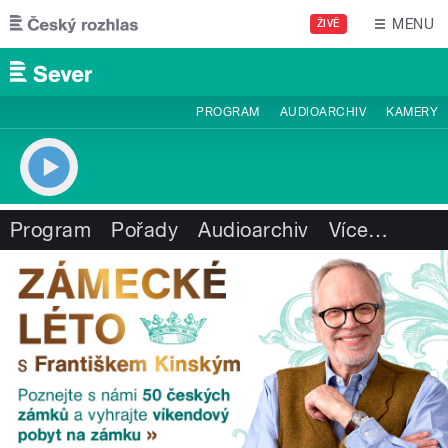
Přejít k hlavnímu obsahu
MENU
ŽIVĚ
PROGRAM
AUDIOARCHIV
KAMERY
Program
Pořady
Audioarchiv
Více
…