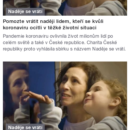
Naděje se vrátí
Pomozte vrátit naději lidem, kteří se kvůli
koronaviru ocitli v těžké životní situaci
Pandemie koronaviru ovlivnila život milionům lidí po
celém světě a také v České republice. Charita České
republiky proto vyhlásila sbírku s názvem Naděje se vrátí.
Naděje se vrátí