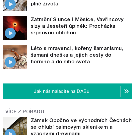
plné života
Zatmění Slunce i Měsíce, Vavřincovy
slzy a Jeseteří úplněk: Procházka
srpnovou oblohou
Léto s mravenci, kořeny šamanismu,
šamani dneška a jejich cesty do
horního a dolního světa
Jak nás naladíte na DABu
VÍCE Z POŘADU
Zámek Opočno ve východních Čechách
se chlubí palmovým skleníkem a
vzácnými dřevinami