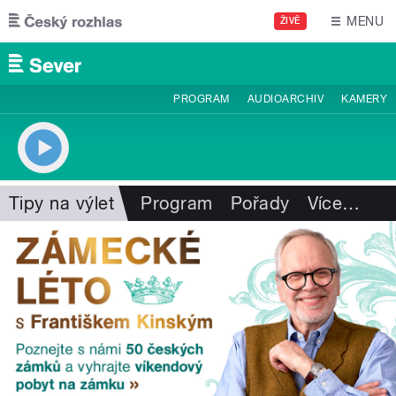
Přejít k hlavnímu obsahu
MENU
ŽIVĚ
PROGRAM
AUDIOARCHIV
KAMERY
Tipy na výlet
Program
Pořady
Více
…