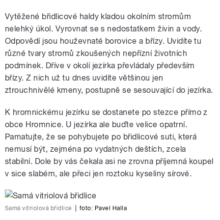
Vytěžené břidlicové haldy kladou okolním stromům
nelehký úkol. Vyrovnat se s nedostatkem živin a vody.
Odpovědí jsou houževnaté borovice a břízy. Uvidíte tu
různé tvary stromů zkoušených nepřízní životních
podmínek. Dříve v okolí jezírka převládaly především
břízy. Z nich už tu dnes uvidíte většinou jen
ztrouchnivělé kmeny, postupně se sesouvající do jezírka.
K hromnickému jezírku se dostanete po stezce přímo z
obce Hromnice. U jezírka ale buďte velice opatrní.
Pamatujte, že se pohybujete po břidlicové suti, která
nemusí být, zejména po vydatných deštích, zcela
stabilní. Dole by vás čekala asi ne zrovna příjemná koupel
v sice slabém, ale přeci jen roztoku kyseliny sírové.
Samá vitriolová břidlice
|
foto:
Pavel Halla