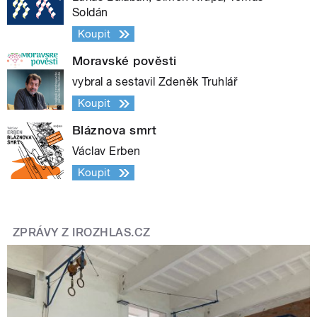
Soldán
Koupit
Moravské pověsti
vybral a sestavil Zdeněk Truhlář
Koupit
Bláznova smrt
Václav Erben
Koupit
ZPRÁVY Z IROZHLAS.CZ