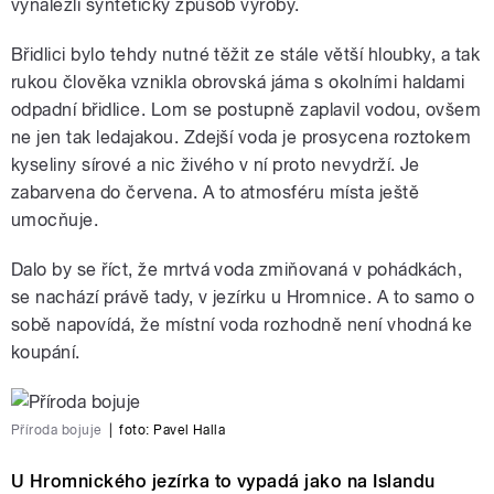
vynalezli syntetický způsob výroby.
Břidlici bylo tehdy nutné těžit ze stále větší hloubky, a tak
rukou člověka vznikla obrovská jáma s okolními haldami
odpadní břidlice. Lom se postupně zaplavil vodou, ovšem
ne jen tak ledajakou. Zdejší voda je prosycena roztokem
kyseliny sírové a nic živého v ní proto nevydrží. Je
zabarvena do červena. A to atmosféru místa ještě
umocňuje.
Dalo by se říct, že mrtvá voda zmiňovaná v pohádkách,
se nachází právě tady, v jezírku u Hromnice. A to samo o
sobě napovídá, že místní voda rozhodně není vhodná ke
koupání.
Příroda bojuje
|
foto:
Pavel Halla
U Hromnického jezírka to vypadá jako na Islandu