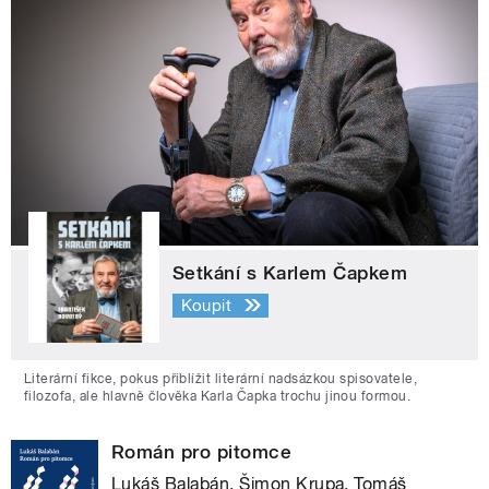
Setkání s Karlem Čapkem
Koupit
Literární fikce, pokus přiblížit literární nadsázkou spisovatele,
filozofa, ale hlavně člověka Karla Čapka trochu jinou formou.
Román pro pitomce
Lukáš Balabán, Šimon Krupa, Tomáš